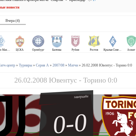
ные новости
Вчера (4)
Динамо Махачкала
ЦСКА
Оренбург
Балтика
Рубин
Ростов
Крылья Советов
Ахмат
атч-центр
»
Турниры
»
Серия А
»
2007/08
»
Матчи
» 26.02.2008 Ювентус - Торино 0:0
26.02.2008 Ювентус - Торино 0:0
завершён
0-0