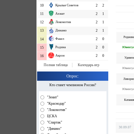
10
Крылья Советов
2
2
11
Ахмат
2
1
12
Локомотив
2
1
13
Динамо
2
1
Реджин
Факел
2
0
14
Родина
2
0
Ювенту
15
Акрон
2
0
16
Удинез
Полная таблица
Календарь игр
Ювенту
Опрос:
Ливорн
Кто станет чемпионом России?
Ювенту
"Зенит"
Катани
"Краснодар"
"Локомотив"
ЦСКА
"Спартак"
30.09.07
"Динамо"