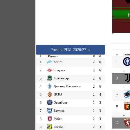
''
Россия
РПЛ
2026/27
#
Кома
#
Команда
И
О
1
1
Зенит
2
6
2
Спартак
2
6
...
3
Краснодар
2
6
3
4
Динамо Махачкала
2
6
...
5
ЦСКА
2
4
7
6
Оренбург
2
3
8
7
Балтика
2
3
...
8
Рубин
2
3
12
9
Ростов
2
3