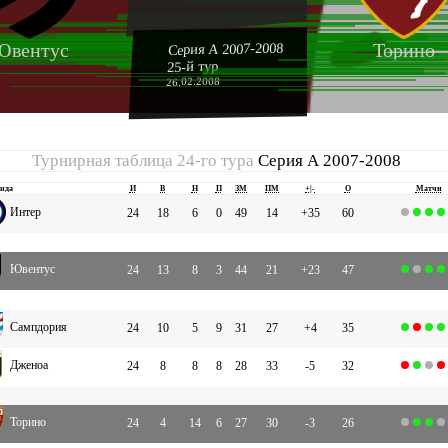
Ювентус
Торино
Серия А 2007-2008
25-й тур
26.02.2008
Турнирная таблица 24-го тура
Серия А 2007-2008
нда
И
В
Н
П
ЗМ
ПМ
+|-
О
Матчи
Интер
24
18
6
0
49
14
+35
60
Ювентус
24
13
8
3
44
21
+23
47
Сампдория
24
10
5
9
31
27
+4
35
Дженоа
24
8
8
8
28
33
-5
32
Торино
24
4
14
6
27
30
-3
26