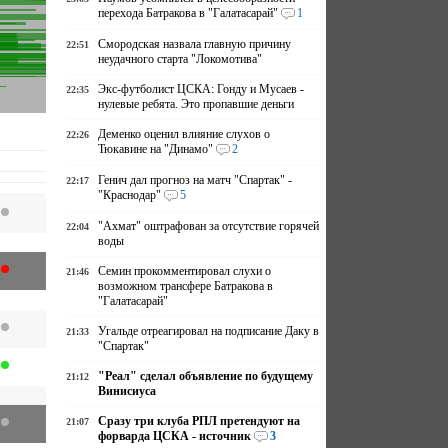
перехода Батракова в "Галатасарай"
1
Смородская назвала главную причину
22:51
неудачного старта "Локомотива"
Экс-футболист ЦСКА: Гонду и Мусаев -
22:35
нулевые ребята. Это пропавшие деньги
Деменко оценил влияние слухов о
22:26
Тюкавине на "Динамо"
2
Генич дал прогноз на матч "Спартак" -
22:17
"Краснодар"
5
"Ахмат" оштрафован за отсутствие горячей
22:04
воды
Семин прокомментировал слухи о
21:46
возможном трансфере Батракова в
"Галатасарай"
Угальде отреагировал на подписание Даку в
21:33
"Спартак"
"Реал" сделал объявление по будущему
21:12
Винисиуса
Сразу три клуба РПЛ претендуют на
21:07
форварда ЦСКА - источник
3