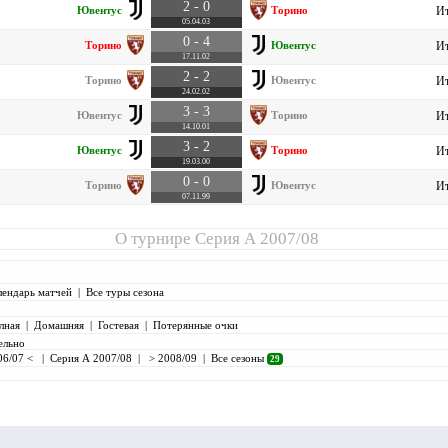
2 - 0
Ювентус
Торино
Ит
05.04.03
0 - 4
Торино
Ювентус
Ит
17.11.02
2 - 2
Торино
Ювентус
Ит
24.02.02
3 - 3
Ювентус
Торино
Ит
14.10.01
3 - 2
Ювентус
Торино
Ит
19.03.00
0 - 0
Торино
Ювентус
Ит
07.11.99
О турнире
Серия А 2007/08
лендарь матчей
|
Все туры сезона
лная
|
Домашняя
|
Гостевая
|
Потерянные очки
ельно
06/07 <
|
Серия А 2007/08
|
> 2008/09
|
Все сезоны
29