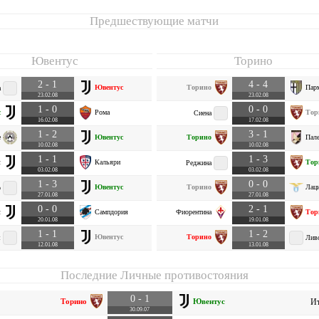
Предшествующие матчи
Ювентус
Торино
2 - 1
4 - 4
Ювентус
Торино
Пар
а
23.02.08
23.02.08
1 - 0
0 - 0
с
Рома
Тор
Сиена
16.02.08
17.02.08
1 - 2
3 - 1
е
Ювентус
Торино
Пал
10.02.08
10.02.08
1 - 1
1 - 3
с
Кальяри
Тор
Реджина
03.02.08
03.02.08
1 - 3
0 - 0
Ювентус
Торино
Лац
о
27.01.08
27.01.08
0 - 0
2 - 1
с
Сампдория
Фиорентина
Тор
20.01.08
19.01.08
1 - 1
1 - 2
Ювентус
Торино
я
Лив
12.01.08
13.01.08
Последние Личные противостояния
0 - 1
Торино
Ювентус
Ит
30.09.07