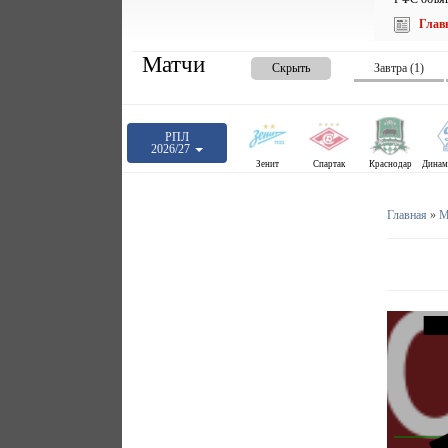
Глав
Матчи
Скрыть
Завтра (1)
РПЛ
2026/27
Зенит
Спартак
Краснодар
Главная
»
М