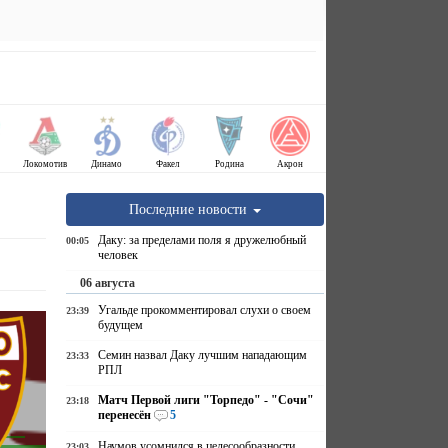
Локомотив
Динамо
Факел
Родина
Акрон
Последние новости
Даку: за пределами поля я дружелюбный
00:05
человек
06 августа
Угальде прокомментировал слухи о своем
23:39
будущем
Семин назвал Даку лучшим нападающим
23:33
РПЛ
Матч Первой лиги "Торпедо" - "Сочи"
23:18
перенесён
5
Наумов усомнился в целесообразности
23:03