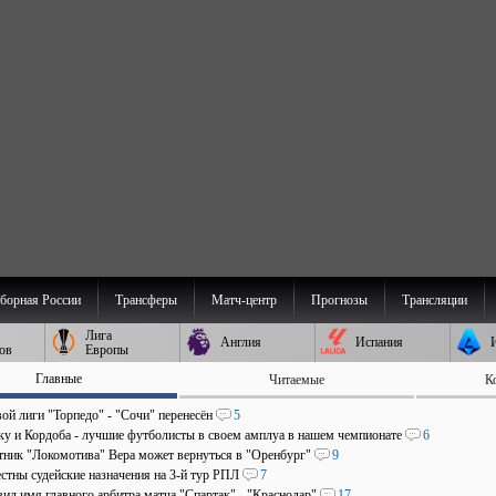
борная России
Трансферы
Матч-центр
Прогнозы
Трансляции
Лига
Англия
Испания
ов
Европы
Главные
Читаемые
К
ой лиги "Торпедо" - "Сочи" перенесён
5
аку и Кордоба - лучшие футболисты в своем амплуа в нашем чемпионате
6
ник "Локомотива" Вера может вернуться в "Оренбург"
9
стны судейские назначения на 3-й тур РПЛ
7
ил имя главного арбитра матча "Спартак" - "Краснодар"
17