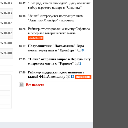
"Был рад, что он свободен". Даку объяснил
А 02/03
18:47
выбор игрового номера в "Спартаке"
А 02/03
"Зенит" интересуется полузащитником
18:36
"Атлетико Минейро" - источник
А 01/02
Рабинер отреагировал на замену Сафонова
18:26
в перерыве товарищеского матча
А 01/02
эксклюзив
А 99/00
Полузащитник "Локомотива" Вера
18:17
может вернуться в "Оренбург"
9
А 99/00
"Сочи" отправил запрос в Первую лигу
17:59
о переносе матча с "Торпедо"
2
Рабинер поддержал идею назначить
17:50
главой ФИФА женщину
13
эксклюзив
Все новости