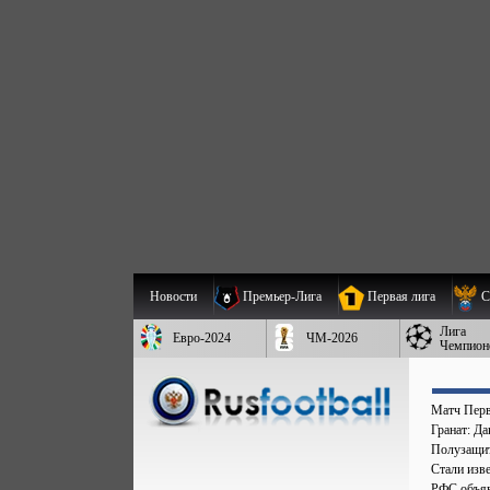
Новости
Премьер-Лига
Первая лига
С
Лига
Евро-2024
ЧМ-2026
Чемпион
Матч Перв
Гранат: Д
Полузащит
Стали изве
РФС объяв