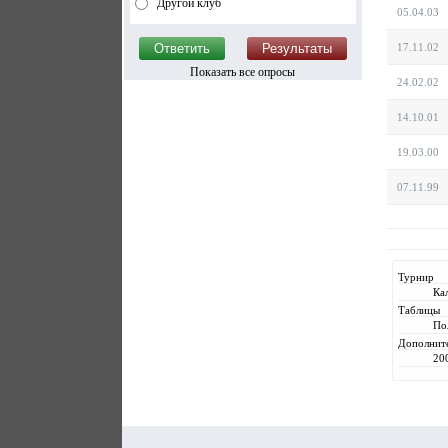
Другой клуб
05.04.03
17.11.02
Показать все опросы
24.02.02
14.10.01
19.03.00
07.11.99
Турнир
Ка
Таблицы
По
Дополнит
20