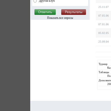
Другой клуб
25.11.07
07.05.06
Показать все опросы
07.01.06
05.02.05
25.09.04
Турнир
Ка
Таблицы
По
Дополнит
20