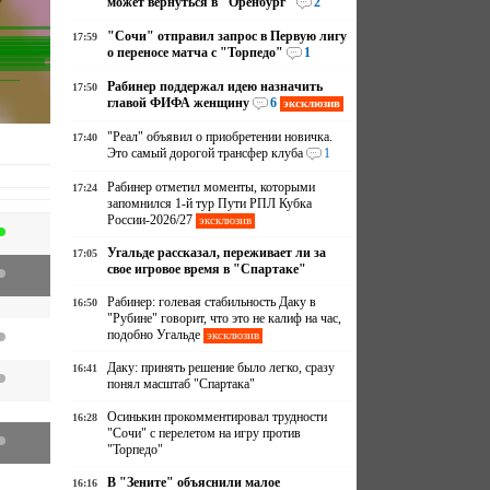
может вернуться в "Оренбург"
2
"Сочи" отправил запрос в Первую лигу
17:59
о переносе матча с "Торпедо"
1
Рабинер поддержал идею назначить
17:50
главой ФИФА женщину
6
эксклюзив
"Реал" объявил о приобретении новичка.
17:40
Это самый дорогой трансфер клуба
1
Рабинер отметил моменты, которыми
17:24
запомнился 1-й тур Пути РПЛ Кубка
России-2026/27
эксклюзив
Угальде рассказал, переживает ли за
17:05
свое игровое время в "Спартаке"
Рабинер: голевая стабильность Даку в
16:50
"Рубине" говорит, что это не калиф на час,
подобно Угальде
эксклюзив
Даку: принять решение было легко, сразу
16:41
понял масштаб "Спартака"
Осинькин прокомментировал трудности
16:28
"Сочи" с перелетом на игру против
"Торпедо"
В "Зените" объяснили малое
16:16