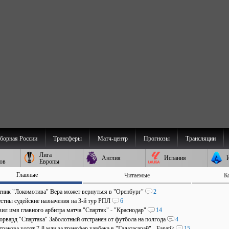
борная России
Трансферы
Матч-центр
Прогнозы
Трансляции
Лига
Англия
Испания
ов
Европы
Главные
Читаемые
К
ник "Локомотива" Вера может вернуться в "Оренбург"
2
стны судейские назначения на 3-й тур РПЛ
6
ил имя главного арбитра матча "Спартак" - "Краснодар"
14
рвард "Спартака" Заболотный отстранен от футбола на полгода
4
ракова хотят 7-8 млн за трансфер хавбека в "Галатасарай" - Fanatik
15