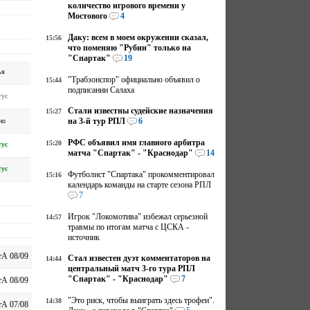
количество игрового времени у
Мостового
4
Даку: всем в моем окружении сказал,
15:56
что поменяю "Рубин" только на
"Спартак"
19
ья
"Трабзонспор" официально объявил о
15:44
подписании Салаха
ус
Стали известны судейские назначения
15:27
на 3-й тур РПЛ
6
но
РФС объявил имя главного арбитра
15:20
ус
матча "Спартак" - "Краснодар"
14
ус
Футболист "Спартака" прокомментировал
15:16
календарь команды на старте сезона РПЛ
7
Игрок "Локомотива" избежал серьезной
14:57
травмы по итогам матча с ЦСКА -
источник
А 08/09
Стал известен дуэт комментаторов на
14:44
центральный матч 3-го тура РПЛ
"Спартак" - "Краснодар"
7
А 08/09
"Это риск, чтобы выиграть здесь трофеи".
14:38
А 07/08