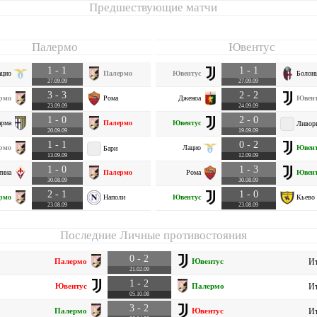
Предшествующие матчи
Палермо
Ювентус
1 - 1
1 - 1
ацио
Палермо
Ювентус
Болон
27.09.09
27.09.09
3 - 3
2 - 2
рмо
Рома
Дженоа
Ювент
23.09.09
24.09.09
1 - 0
2 - 0
арма
Палермо
Ювентус
Ливор
20.09.09
19.09.09
1 - 1
0 - 2
рмо
Лацио
Ювент
Бари
13.09.09
12.09.09
1 - 0
1 - 3
тина
Палермо
Рома
Ювент
30.08.09
30.08.09
2 - 1
1 - 0
рмо
Наполи
Ювентус
Кьево
23.08.09
23.08.09
Последние Личные противостояния
0 - 2
Палермо
Ювентус
Ит
21.02.09
1 - 2
Ювентус
Палермо
Ит
05.10.08
3 - 2
Палермо
Ювентус
Ит