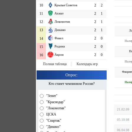
10
Крылья Советов
2
2
11
Ахмат
2
1
12
Локомотив
2
1
13
Динамо
2
1
Л
Факел
2
0
14
Пале
Родина
2
0
15
П
Акрон
2
0
16
Пале
Полная таблица
Календарь игр
Фиорен
Опрос:
Пале
Кто станет чемпионом России?
"Зенит"
"Краснодар"
"Локомотив"
21.02.09
ЦСКА
05.10.08
"Спартак"
"Динамо"
06.04.08