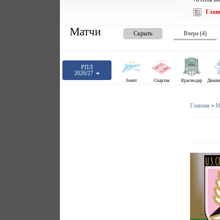
Глав
Матчи
Скрыть
Вчера (4)
РПЛ
2026/27
Зенит
Спартак
Краснодар
Главная
»
М