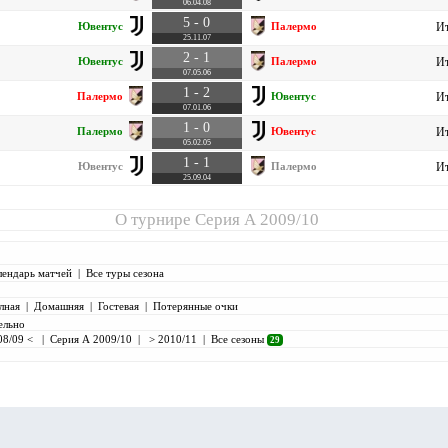
06.04.08
5 - 0
Ювентус
Палермо
Ит
25.11.07
2 - 1
Ювентус
Палермо
Ит
07.05.06
1 - 2
Палермо
Ювентус
Ит
07.01.06
1 - 0
Палермо
Ювентус
Ит
05.02.05
1 - 1
Ювентус
Палермо
Ит
25.09.04
О турнире
Серия А 2009/10
лендарь матчей
|
Все туры сезона
лная
|
Домашняя
|
Гостевая
|
Потерянные очки
ельно
08/09 <
|
Серия А 2009/10
|
> 2010/11
|
Все сезоны
29