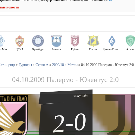
ные новости
Динамо Махачкала
ЦСКА
Оренбург
Балтика
Рубин
Ростов
Крылья Советов
Ахмат
атч-центр
»
Турниры
»
Серия А
»
2009/10
»
Матчи
» 04.10.2009 Палермо - Ювентус 2:0
04.10.2009 Палермо - Ювентус 2:0
завершён
2-0