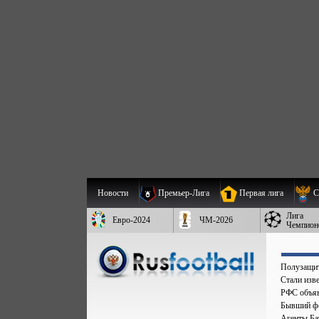
Новости
Премьер-Лига
Первая лига
С
Лига
Евро-2024
ЧМ-2026
Чемпион
Полузащит
Стали изве
РФС объяв
Бывший фо
Агенты Бат