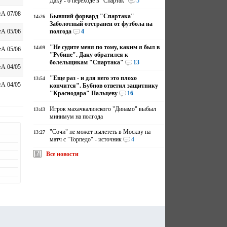
Даку - о переходе в "Спартак"
5
А 07/08
Бывший форвард "Спартака"
14:26
Заболотный отстранен от футбола на
полгода
4
А 05/06
"Не судите меня по тому, каким я был в
14:09
А 05/06
"Рубине". Даку обратился к
болельщикам "Спартака"
13
А 04/05
"Еще раз - и для него это плохо
13:54
А 04/05
кончится". Бубнов ответил защитнику
"Краснодара" Пальцеву
16
Игрок махачкалинского "Динамо" выбыл
13:43
минимум на полгода
"Сочи" не может вылететь в Москву на
13:27
матч с "Торпедо" - источник
4
Все новости