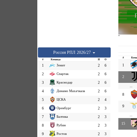
''
Россия
РПЛ
2026/27
#
Кома
#
Команда
И
О
1
1
Зенит
2
6
2
Спартак
2
6
2
3
Краснодар
2
6
...
4
Динамо Махачкала
2
6
8
5
ЦСКА
2
4
9
6
Оренбург
2
3
...
7
Балтика
2
3
15
8
Рубин
2
3
9
Ростов
2
3