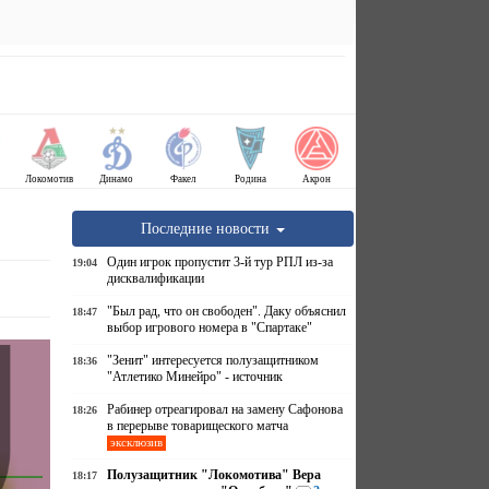
Локомотив
Динамо
Факел
Родина
Акрон
Последние новости
Один игрок пропустит 3-й тур РПЛ из-за
19:04
дисквалификации
"Был рад, что он свободен". Даку объяснил
18:47
выбор игрового номера в "Спартаке"
"Зенит" интересуется полузащитником
18:36
"Атлетико Минейро" - источник
Рабинер отреагировал на замену Сафонова
18:26
в перерыве товарищеского матча
эксклюзив
Полузащитник "Локомотива" Вера
18:17