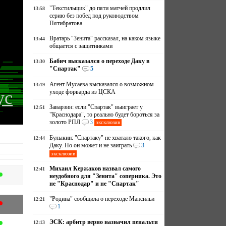
"Текстильщик" до пяти матчей продлил
13:58
серию без побед под руководством
Пятибратова
Вратарь "Зенита" рассказал, на каком языке
13:44
общается с защитниками
Бабич высказался о переходе Даку в
13:30
"Спартак"
5
Агент Мусаева высказался о возможном
13:19
ус
уходе форварда из ЦСКА
Заварзин: если "Спартак" выиграет у
12:51
"Краснодара", то реально будет бороться за
золото РПЛ
3
эксклюзив
Булыкин: "Спартаку" не хватало такого, как
12:44
Даку. Но он может и не заиграть
3
эксклюзив
Михаил Кержаков назвал самого
12:41
неудобного для "Зенита" соперника. Это
не "Краснодар" и не "Спартак"
"Родина" сообщила о переходе Мансильи
12:21
1
ЭСК: арбитр верно назначил пенальти
12:13