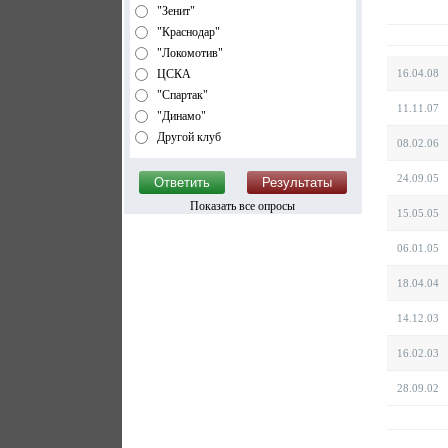
"Зенит"
"Краснодар"
"Локомотив"
ЦСКА
16.04.08
"Спартак"
11.11.07
"Динамо"
Другой клуб
08.02.06
24.09.05
Показать все опросы
15.05.05
06.01.05
18.04.04
14.12.03
16.02.03
28.09.02