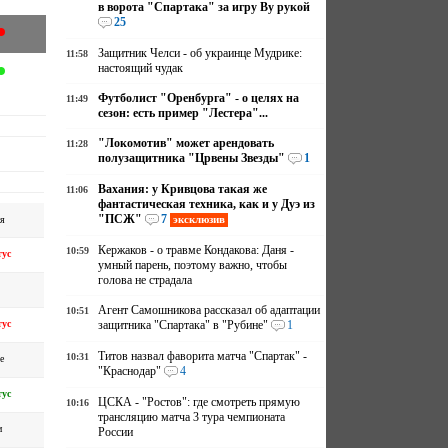
в ворота "Спартака" за игру Ву рукой
25
Защитник Челси - об украинце Мудрике:
11:58
настоящий чудак
Футболист "Оренбурга" - о целях на
11:49
сезон: есть пример "Лестера"...
"Локомотив" может арендовать
11:28
полузащитника "Црвены Звезды"
1
Вахания: у Кривцова такая же
11:06
фантастическая техника, как и у Дуэ из
"ПСЖ"
7
эксклюзив
я
Кержаков - о травме Кондакова: Даня -
10:59
ус
умный парень, поэтому важно, чтобы
голова не страдала
Агент Самошникова рассказал об адаптации
10:51
ус
защитника "Спартака" в "Рубине"
1
Титов назвал фаворита матча "Спартак" -
10:31
е
"Краснодар"
4
ус
ЦСКА - "Ростов": где смотреть прямую
10:16
трансляцию матча 3 тура чемпионата
и
России