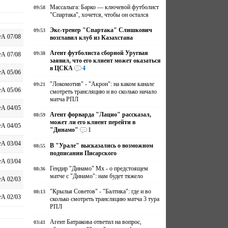
Массалыга: Барко — ключевой футболист
09:58
"Спартака", хочется, чтобы он остался
Экс-тренер "Спартака" Слишкович
09:53
А 07/08
возглавил клуб из Казахстана
Агент футболиста сборной Уругвая
09:38
А 07/08
заявил, что его клиент может оказаться
в ЦСКА
4
А 05/06
"Локомотив" - "Акрон": на каком канале
09:21
А 05/06
смотреть трансляцию и во сколько начало
матча РПЛ
А 04/05
Агент форварда "Лацио" рассказал,
08:59
может ли его клиент перейти в
А 04/05
"Динамо"
1
А 03/04
В "Урале" высказались о возможном
08:55
подписании Писарского
А 03/04
Гендир "Динамо" Мх - о предстоящем
08:36
матче с "Динамо": нам будет тяжело
А 02/03
"Крылья Советов" - "Балтика": где и во
08:13
А 02/03
сколько смотреть трансляцию матча 3 тура
РПЛ
Агент Батракова ответил на вопрос,
03:41