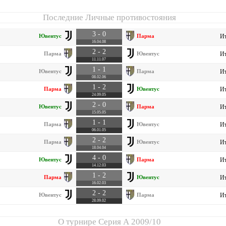
Последние Личные противостояния
3 - 0
Ювентус
Парма
Ит
16.04.08
2 - 2
Парма
Ювентус
Ит
11.11.07
1 - 1
Ювентус
Парма
Ит
08.02.06
1 - 2
Парма
Ювентус
Ит
24.09.05
2 - 0
Ювентус
Парма
Ит
15.05.05
1 - 1
Парма
Ювентус
Ит
06.01.05
2 - 2
Парма
Ювентус
Ит
18.04.04
4 - 0
Ювентус
Парма
Ит
14.12.03
1 - 2
Парма
Ювентус
Ит
16.02.03
2 - 2
Ювентус
Парма
Ит
28.09.02
О турнире
Серия А 2009/10