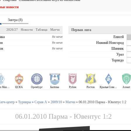
ные новости
Завтра (8)
2026/27
Новости
Таблица
Матчи
Первая лига
ика
Енисей
Не начат
он
Нижний Новгород
Не начат
ов
Шинник
Не начат
Урал
Торпедо
Динамо Махачкала
ЦСКА
Оренбург
Балтика
Рубин
Ростов
Крылья Советов
Ахмат
атч-центр
»
Турниры
»
Серия А
»
2009/10
»
Матчи
» 06.01.2010 Парма - Ювентус 1:2
06.01.2010 Парма - Ювентус 1:2