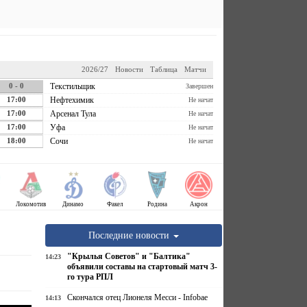
2026/27
Новости
Таблица
Матчи
0 - 0
Текстильщик
Завершен
17:00
Нефтехимик
Не начат
17:00
Арсенал Тула
Не начат
17:00
Уфа
Не начат
18:00
Сочи
Не начат
Локомотив
Динамо
Факел
Родина
Акрон
Последние новости
"Крылья Советов" и "Балтика"
14:23
объявили составы на стартовый матч 3-
го тура РПЛ
Скончался отец Лионеля Месси - Infobae
14:13