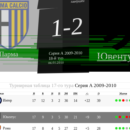
завершён
1-2
Парма
Серия А 2009-2010
Ювент
18-й тур
06.01.2010
Турнирная таблица 17-го тура
Серия А 2009-2010
нда
И
В
Н
П
ЗМ
ПМ
+|-
О
Матчи
Интер
17
12
3
2
36
14
+22
39
Ювентус
17
9
3
5
30
21
+9
30
Рома
17
8
4
5
27
22
+5
28