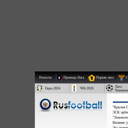
Новости
Премьер-Лига
Первая лига
С
Лига
Евро-2024
ЧМ-2026
Чемпион
"Крылья С
ЭСК: арбит
"Локомоти
Вахания: у
Экс-трене