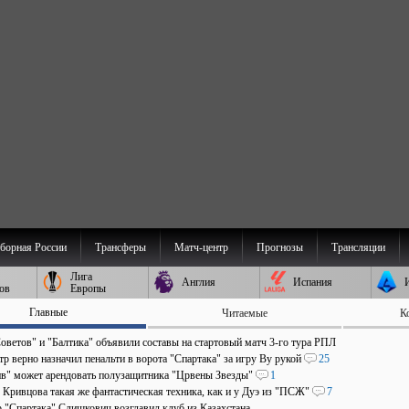
борная России
Трансферы
Матч-центр
Прогнозы
Трансляции
Лига
Англия
Испания
ов
Европы
Главные
Читаемые
К
оветов" и "Балтика" объявили составы на стартовый матч 3-го тура РПЛ
р верно назначил пенальти в ворота "Спартака" за игру Ву рукой
25
в" может арендовать полузащитника "Црвены Звезды"
1
 Кривцова такая же фантастическая техника, как и у Дуэ из "ПСЖ"
7
р "Спартака" Слишкович возглавил клуб из Казахстана