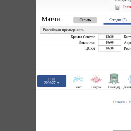
Глав
Матчи
Скрыть
Сегодня (8)
Российская премьер-лига
Крылья Советов
15:30
Балт
Локомотив
18:00
Акр
ЦСКА
20:30
Рост
РПЛ
2026/27
Зенит
Спартак
Краснодар
Главная
»
М