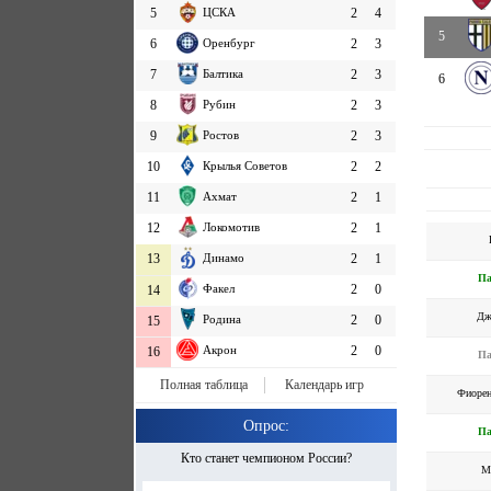
5
ЦСКА
2
4
5
6
Оренбург
2
3
7
Балтика
2
3
6
8
Рубин
2
3
9
Ростов
2
3
10
Крылья Советов
2
2
11
Ахмат
2
1
12
Локомотив
2
1
13
Динамо
2
1
П
Факел
2
0
14
Дж
Родина
2
0
15
Акрон
2
0
16
П
Полная таблица
Календарь игр
Фиорен
Опрос:
П
Кто станет чемпионом России?
М