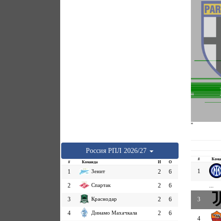
''
Россия
РПЛ
2026/27
#
Кома
#
Команда
И
О
1
1
Зенит
2
6
2
Спартак
2
6
...
3
Краснодар
2
6
3
4
Динамо Махачкала
2
6
4