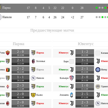
Парма
17
8
4
5
22
22
0
28
Наполи
17
7
6
4
26
24
+2
27
Предшествующие матчи
Парма
Ювентус
2 - 0
1 - 2
Рома
Парма
Ювентус
Катани
20.12.09
20.12.09
2 - 1
3 - 1
арма
Болонья
Ювент
Бари
13.12.09
12.12.09
2 - 2
2 - 1
еноа
Парма
Ювентус
Интер
06.12.09
05.12.09
1 - 1
2 - 0
арма
Наполи
Кальяри
Ювент
29.11.09
29.11.09
2 - 3
1 - 0
тина
Парма
Ювентус
Удинез
21.11.09
22.11.09
2 - 0
2 - 5
арма
Кьево
Аталанта
Ювент
08.11.09
07.11.09
2 - 0
2 - 3
илан
Парма
Ювентус
Напол
31.10.09
31.10.09