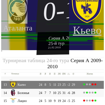
0-1
Аталанта
Кьево
Серия А 2009-2010
25-й тур
21.02.2010
''
Турнирная таблица 24-го тура
Серия А 2009-
2010
#
Команда
И
В
Н
П
ЗМ
ПМ
+|-
О
Матчи
...
13
Кьево
24
8
5
11
23
25
-2
29
14
Болонья
24
7
7
10
25
31
-6
28
15
Лацио
24
5
10
9
19
24
-5
25