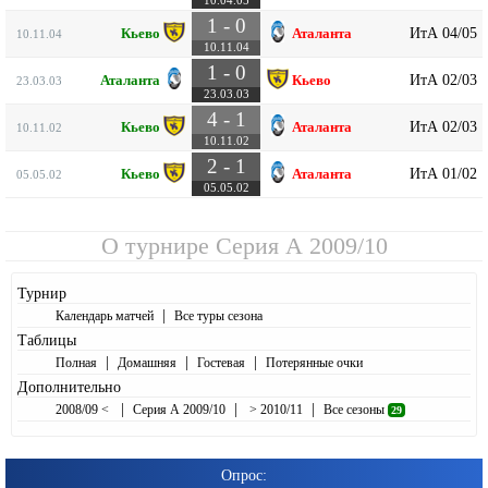
1 - 0
ИтА 04/05
Кьево
Аталанта
10.11.04
10.11.04
1 - 0
ИтА 02/03
Аталанта
Кьево
23.03.03
23.03.03
4 - 1
ИтА 02/03
Кьево
Аталанта
10.11.02
10.11.02
2 - 1
ИтА 01/02
Кьево
Аталанта
05.05.02
05.05.02
О турнире
Серия А 2009/10
Турнир
|
Календарь матчей
Все туры сезона
Таблицы
|
|
|
Полная
Домашняя
Гостевая
Потерянные очки
Дополнительно
|
|
|
2008/09 <
Серия А 2009/10
> 2010/11
Все сезоны
29
Опрос: