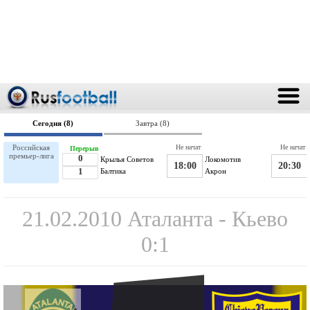
Сегодня (8)
Завтра (8)
Российская
Не начат
Не начат
Перерыв
премьер-лига
0
Крылья Советов
Локомотив
18:00
20:30
1
Балтика
Акрон
21.02.2010 Аталанта - Кьево
0:1