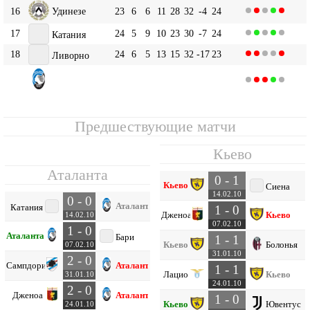
16
Удинезе
23
6
6
11
28
32
-4
24
17
24
5
9
10
23
30
-7
24
Катания
18
24
6
5
13
15
32
-17
23
Ливорно
Аталанта
19
24
5
6
13
21
34
-13
21
Предшествующие матчи
Кьево
Аталанта
0 - 1
Кьево
Сиена
14.02.10
0 - 0
Аталанта
Катания
1 - 0
Дженоа
Кьево
14.02.10
07.02.10
1 - 0
Аталанта
Бари
1 - 1
Кьево
Болонья
07.02.10
31.01.10
2 - 0
Сампдория
Аталанта
1 - 1
Лацио
Кьево
31.01.10
24.01.10
2 - 0
Дженоа
Аталанта
1 - 0
Кьево
Ювентус
24.01.10