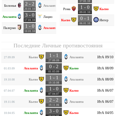
17.01.10
2 - 2
Болонья
Аталанта
1 - 0
Рома
Кьево
20.01.10
09.01.10
3 - 0
Аталанта
Лацио
0 - 1
Кьево
Интер
17.01.10
06.01.10
1 - 0
Палермо
Аталанта
10.01.10
Последние Личные противостояния
1 - 1
ИтА 09/10
Кьево
Аталанта
27.09.09
27.09.09
0 - 2
ИтА 08/09
Аталанта
Кьево
01.03.09
01.03.09
1 - 1
ИтА 08/09
Кьево
Аталанта
19.10.08
19.10.08
1 - 0
ИтА 06/07
Аталанта
Кьево
07.04.07
07.04.07
2 - 2
ИтА 06/07
Кьево
Аталанта
19.11.06
19.11.06
3 - 0
ИтА 04/05
Аталанта
Кьево
10.04.05
10.04.05