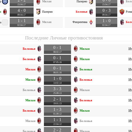
р
Милан
Палермо
Бол
15.04.17
15.04.17
4 - 0
0 - 3
н
Палермо
Болонья
Рома
09.04.17
09.04.17
1 - 1
1 - 0
Милан
Фиорентина
Бол
а
02.04.17
02.04.17
Последние Личные противостояния
0 - 1
Болонья
Милан
Ит
08.02.17
0 - 1
Болонья
Милан
Ит
07.05.16
0 - 1
Милан
Болонья
Ит
06.01.16
1 - 0
Милан
Болонья
Ит
14.02.14
3 - 3
Болонья
Милан
Ит
25.09.13
2 - 1
Милан
Болонья
Ит
19.01.13
1 - 3
Болонья
Милан
Ит
01.09.12
1 - 1
Милан
Болонья
Ит
22.04.12
2 - 2
Болонья
Милан
Ит