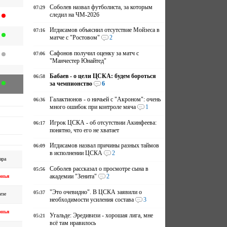
Соболев назвал футболиста, за которым
07:29
следил на ЧМ-2026
Игдисамов объяснил отсутствие Мойзеса в
07:16
матче с "Ростовом"
2
Сафонов получил оценку за матч с
07:06
"Манчестер Юнайтед"
Бабаев - о цели ЦСКА: будем бороться
06:58
за чемпионство
6
Галактионов - о ничьей с "Акроном": очень
06:36
много ошибок при контроле мяча
1
Игрок ЦСКА - об отсутствии Акинфеева:
06:17
понятно, что его не хватает
Игдисамов назвал причины разных таймов
06:09
в исполнении ЦСКА
2
ара
Соболев рассказал о просмотре сына в
05:56
академии "Зенита"
2
онья
"Это очевидно". В ЦСКА заявили о
05:37
езе
необходимости усиления состава
3
онья
Угальде: Эредивизи - хорошая лига, мне
05:21
всё там нравилось