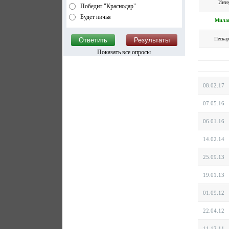
Инте
Победит "Краснодар"
Будет ничья
Мила
Пескар
Показать все опросы
08.02.17
07.05.16
06.01.16
14.02.14
25.09.13
19.01.13
01.09.12
22.04.12
11.12.11