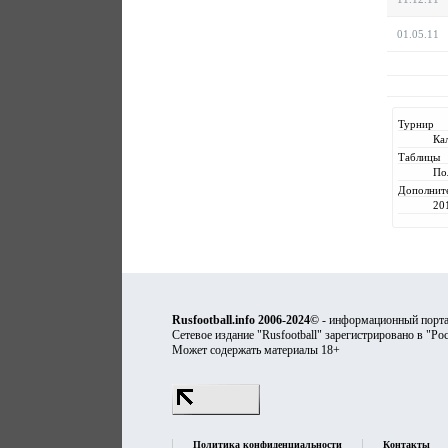
01.05.11
Турнир
Ка
Таблицы
По
Дополнит
20
Rusfootball.info 2006-2024©
- информационный порта
Сетевое издание "Rusfootball" зарегистрировано в "Ро
Может содержать материалы 18+
Политика конфиденциальности
Контакты