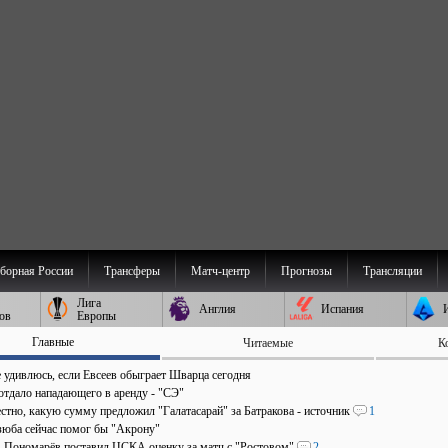
борная России
Трансферы
Матч-центр
Прогнозы
Трансляции
Лига
Англия
Испания
ов
Европы
Главные
Читаемые
К
е удивлюсь, если Евсеев обыграет Шварца сегодня
отдало нападающего в аренду - "СЭ"
стно, какую сумму предложил "Галатасарай" за Батракова - источник
1
зюба сейчас помог бы "Акрону"
". Пономарёв поставил ЦСКА оценку за матч с "Ростовом"
2