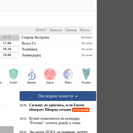
2026/27
Новости
Таблица
Матчи
1 - 3
Спартак Кострома
Завершен
17:00
Волга Ул
Не начат
18:30
Челябинск
Не начат
19:00
Ленинградец
Не начат
Крылья Советов
Ахмат
Динамо
Акрон
Факел
Родина
Последние новости
Силкин: не удивлюсь, если Евсеев
10:30
обыграет Шварца сегодня
эксклюзив
Кучаев пожаловался на календарь
10:13
"Ростова": хочется домой, к семье
Экс-игрок ЦСКА: не понимаю, почему
09:59