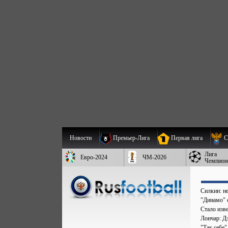
Новости
Премьер-Лига
Первая лига
С
Лига
Евро-2024
ЧМ-2026
Чемпион
Силкин: н
"Динамо" 
Стало изве
Лончар: Д
"Так себе