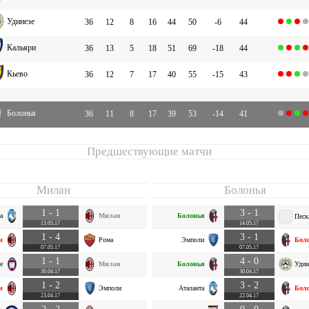
Удинезе
36
12
8
16
44
50
-6
44
Кальяри
36
13
5
18
51
69
-18
44
Кьево
36
12
7
17
40
55
-15
43
Болонья
36
11
8
17
39
53
-14
41
Предшествующие матчи
Милан
Болонья
1 - 1
3 - 1
а
Милан
Болонья
Песк
13.05.17
14.05.17
1 - 4
3 - 1
н
Рома
Эмполи
Бол
07.05.17
07.05.17
1 - 1
4 - 0
е
Милан
Болонья
Удин
30.04.17
30.04.17
1 - 2
3 - 2
н
Эмполи
Аталанта
Бол
23.04.17
22.04.17
2 - 2
0 - 0