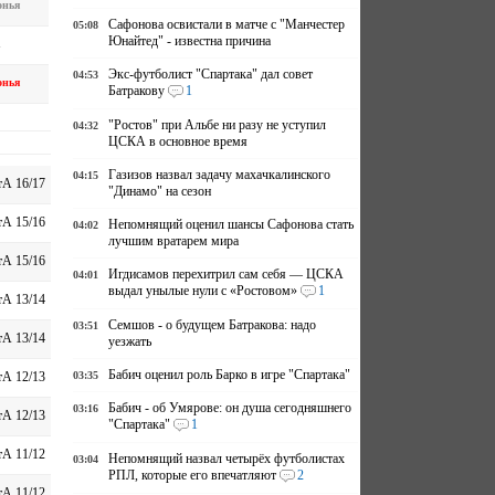
онья
Сафонова освистали в матче с "Манчестер
05:08
Юнайтед" - известна причина
Экс-футболист "Спартака" дал совет
04:53
онья
Батракову
1
"Ростов" при Альбе ни разу не уступил
04:32
ЦСКА в основное время
Газизов назвал задачу махачкалинского
04:15
А 16/17
"Динамо" на сезон
А 15/16
Непомнящий оценил шансы Сафонова стать
04:02
лучшим вратарем мира
А 15/16
Игдисамов перехитрил сам себя — ЦСКА
04:01
выдал унылые нули с «Ростовом»
1
А 13/14
Семшов - о будущем Батракова: надо
03:51
А 13/14
уезжать
Бабич оценил роль Барко в игре "Спартака"
03:35
А 12/13
Бабич - об Умярове: он душа сегодняшнего
03:16
А 12/13
"Спартака"
1
А 11/12
Непомнящий назвал четырёх футболистах
03:04
РПЛ, которые его впечатляют
2
А 11/12