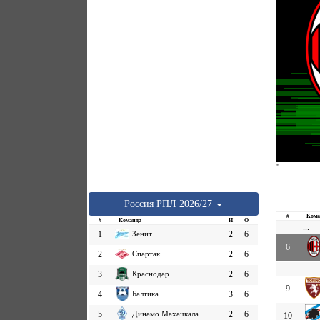
''
Россия
РПЛ
2026/27
#
Кома
#
Команда
И
О
...
1
Зенит
2
6
6
2
Спартак
2
6
...
3
Краснодар
2
6
9
4
Балтика
3
6
5
Динамо Махачкала
2
6
10