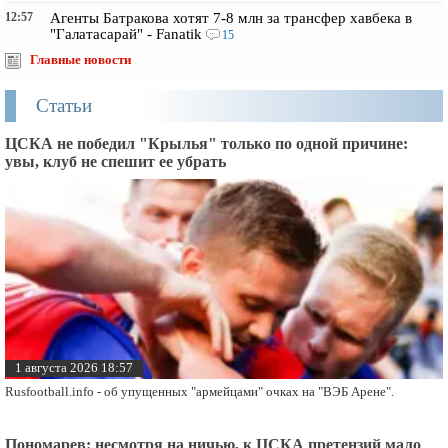
12:57
Агенты Батракова хотят 7-8 млн за трансфер хавбека в
"Галатасарай" - Fanatik
15
Главные новости
Статьи
ЦСКА не победил "Крылья" только по одной причине:
увы, клуб не спешит ее убрать
1 августа 2026 18:57
Rusfootball.info - об упущенных "армейцами" очках на "ВЭБ Арене".
Пономарев: несмотря на ничью, к ЦСКА претензий мало