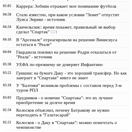
05:05
Каррера: Зобнин отражает мое понимание футбола
04:58
Стало известно, при каком условии "Зенит" отпустит
Луиса Энрике - источник
04:34
Канчельскис: время покажет, правильный ли выбор
сделал "Спартак"
1
04:16
В "Арсенале" отреагировали на решение Винисиуса
остаться в "Реале"
04:04
Гвардиола повлиял на решение Родри отказаться от
"Реала" - источник
03:38
УЕФА по-прежнему не доверяет Инфантино
03:22
Гришин: на бумаге Даку - это хороший трансфер. Но как
заиграет в "Спартаке" никто не знает
03:10
У "Балтики" возникли проблемы с составом перед 3-м
туром РПЛ
03:03
Прудников - о новичке "Спартака": это их лучшее
приобретение за долгое время
02:34
Колосков объяснил, почему Батракову не нужно
переходить в "Галатасарай"
02:21
Колосков - о Даку в "Спартаке": можно помечтать о
чемпионстве