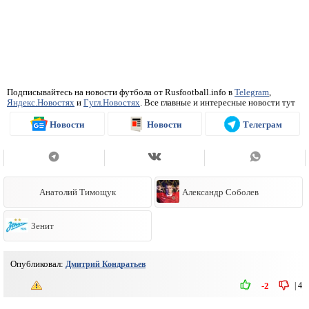
Подписывайтесь на новости футбола от Rusfootball.info в
Telegram
,
Яндекс.Новостях
и
Гугл.Новостях
. Все главные и интересные новости тут
Новости
Новости
Телеграм
Анатолий Тимощук
Александр Соболев
Зенит
Опубликовал:
Дмитрий Кондратьев
|
4
-2