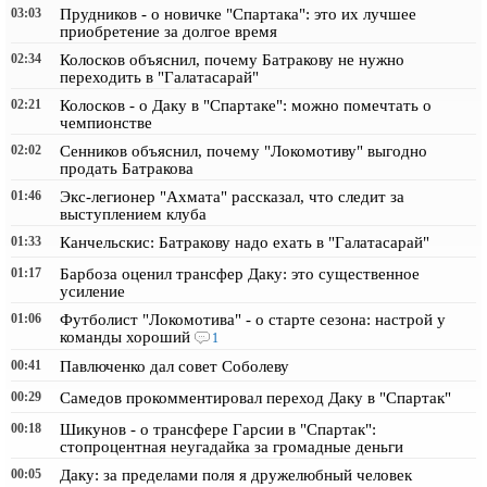
03:03
Прудников - о новичке "Спартака": это их лучшее
приобретение за долгое время
02:34
Колосков объяснил, почему Батракову не нужно
переходить в "Галатасарай"
02:21
Колосков - о Даку в "Спартаке": можно помечтать о
чемпионстве
02:02
Сенников объяснил, почему "Локомотиву" выгодно
продать Батракова
01:46
Экс-легионер "Ахмата" рассказал, что следит за
выступлением клуба
01:33
Канчельскис: Батракову надо ехать в "Галатасарай"
01:17
Барбоза оценил трансфер Даку: это существенное
усиление
01:06
Футболист "Локомотива" - о старте сезона: настрой у
команды хороший
1
00:41
Павлюченко дал совет Соболеву
00:29
Самедов прокомментировал переход Даку в "Спартак"
00:18
Шикунов - о трансфере Гарсии в "Спартак":
стопроцентная неугадайка за громадные деньги
00:05
Даку: за пределами поля я дружелюбный человек