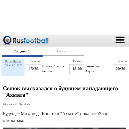
Сегодня (8)
Завтра (8)
Российская
Не начат
Не начат
Не начат
премьер-лига
Крылья Советов
Локомотив
15:30
18:00
20:30
Балтика
Акрон
Селюк высказался о будущем нападающего
"Ахмата"
14 июня 2026 04:47
Будущее Мохамеда Конате в "Ахмате" пока остаётся
открытым.