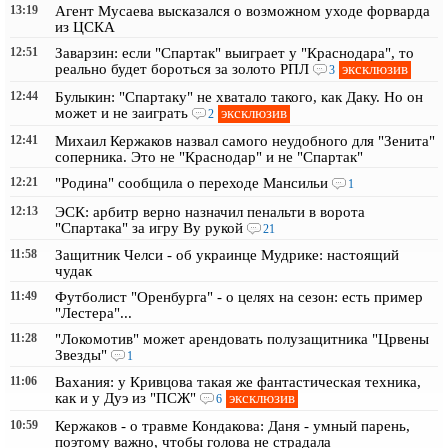
13:19
Агент Мусаева высказался о возможном уходе форварда
из ЦСКА
12:51
Заварзин: если "Спартак" выиграет у "Краснодара", то
эксклюзив
реально будет бороться за золото РПЛ
3
12:44
Булыкин: "Спартаку" не хватало такого, как Даку. Но он
эксклюзив
может и не заиграть
2
12:41
Михаил Кержаков назвал самого неудобного для "Зенита"
соперника. Это не "Краснодар" и не "Спартак"
12:21
"Родина" сообщила о переходе Мансильи
1
12:13
ЭСК: арбитр верно назначил пенальти в ворота
"Спартака" за игру Ву рукой
21
11:58
Защитник Челси - об украинце Мудрике: настоящий
чудак
11:49
Футболист "Оренбурга" - о целях на сезон: есть пример
"Лестера"...
11:28
"Локомотив" может арендовать полузащитника "Црвены
Звезды"
1
11:06
Вахания: у Кривцова такая же фантастическая техника,
эксклюзив
как и у Дуэ из "ПСЖ"
6
10:59
Кержаков - о травме Кондакова: Даня - умный парень,
поэтому важно, чтобы голова не страдала