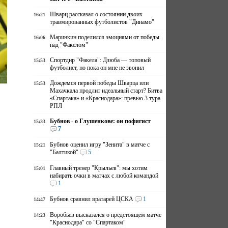
Шварц рассказал о состоянии двоих
16:21
травмированных футболистов "Динамо"
Маринкин поделился эмоциями от победы
16:06
над "Факелом"
Спортдир "Факела": Дзюба — топовый
15:53
футболист, но пока он мне не звонил
Дождемся первой победы Шварца или
15:53
Махачкала продлит идеальный старт? Битва
«Спартака» и «Краснодара»: превью 3 тура
РПЛ
Бубнов - о Глушенкове: он пофигист
15:33
7
Бубнов оценил игру "Зенита" в матче с
15:21
"Балтикой"
5
Главный тренер "Крыльев": мы хотим
15:01
набирать очки в матчах с любой командой
1
Бубнов сравнил вратарей ЦСКА
1
14:47
Воробьев высказался о предстоящем матче
14:23
"Краснодара" со "Спартаком"