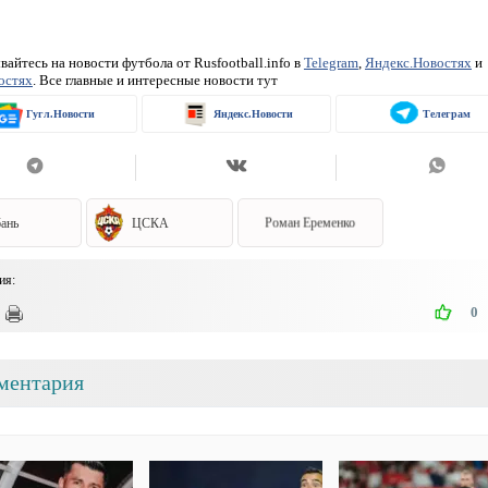
айтесь на новости футбола от Rusfootball.info в
Telegram
,
Яндекс.Новостях
и
остях
. Все главные и интересные новости тут
Гугл.Новости
Яндекс.Новости
Телеграм
ань
ЦСКА
Роман Еременко
ия:
0
ментария