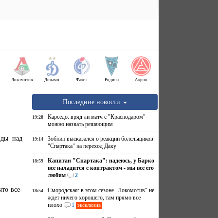
Локомотив
Динамо
Факел
Родина
Акрон
Последние новости
Карседо: вряд ли матч с "Краснодаром"
19:28
можно назвать решающим
нды над
Зобнин высказался о реакции болельщиков
19:14
"Спартака" на переход Даку
Капитан "Спартака": надеюсь, у Барко
18:59
все наладится с контрактом - мы все его
любим
2
что все-
Смородская: в этом сезоне "Локомотив" не
18:54
ждет ничего хорошего, там прямо все
плохо
1
эксклюзив