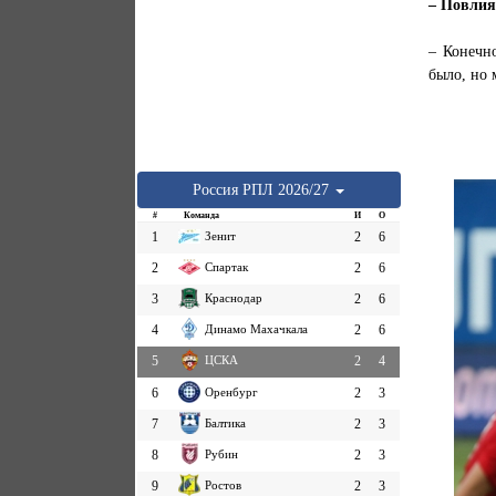
– Повлия
– Конечн
было, но 
Россия
РПЛ
2026/27
#
Команда
И
О
1
Зенит
2
6
2
Спартак
2
6
3
Краснодар
2
6
4
Динамо Махачкала
2
6
5
ЦСКА
2
4
6
Оренбург
2
3
7
Балтика
2
3
8
Рубин
2
3
9
Ростов
2
3