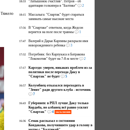
"Латышонок счастлив". Петров - об
18:33
адаптации голкипера в "Балтике"
2
 Тяжело
Массалыга: "Спартак" будет стараться
18:15
занимать самые высокие места
В "Спартаке" ответили, когда Жедсон
17:56
вернется на поле после травмы
1
Валерий и Дарья Карпины раскрыли имя
17:47
новорожденного ребенка
3
Погребняк: без Карпукаса и Батракова
17:32
"Локомотив" будет на 7-8-м месте
2
Карседо: уверен, никаких проблем из-за
17:17
политики после перехода Даку в
"Спартак" не будет
5
Колумбиец отказался переходить в
16:57
"Зенит" ради другого клуба - источник
7
Губерниев: в РПЛ лучше Даку только
16:43
Кордоба, но албанец всё равно усилит
"Спартак"
4
эксклюзив
Семак рассказал о состоянии
16:36
Кондакова, получившего удар в голову в
матче с "Балтикой"