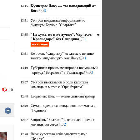
Кузнецов: Даку — это нападающий от
14:15
Бога
9
Умяров поделился информацией о
13:51
будущем Барко в "Спартаке"
"Не хуже, но и не лучше". Черчесов — о
13:35
"Краснодаре" без Сперцяна
1
эксклюзив
Кечинов: "Спартаку" не хватало именно
13:31
такого нападающего, как Даку
1
Губерниев прокомментировал возможный
13:19
переход "Батракова" в Галатасарай
3
Умяров высказался о роли капитана
13:07
команды в матче с "Оренбургом"
|
0
Егорычев: Диас — очень сильный тренер
12:48
Семак поделился ожиданиями от матча с
12:40
+
"Родиной"
Защитник "Балтики" высказался о целях
12:27
команды на сезон
2
Вега: чувствую себя замечательно в
12:20
"Зените"