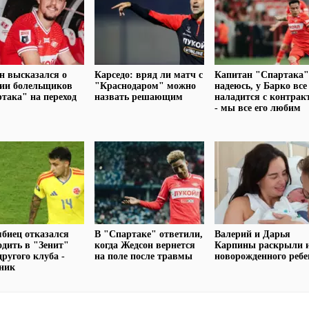
н высказался о
Карседо: вряд ли матч с
Капитан "Спартака"
ции болельщиков
"Краснодаром" можно
надеюсь, у Барко все
така" на переход
назвать решающим
наладится с контрак
- мы все его любим
биец отказался
В "Спартаке" ответили,
Валерий и Дарья
одить в "Зенит"
когда Жедсон вернется
Карпины раскрыли 
другого клуба -
на поле после травмы
новорожденного ребе
ник