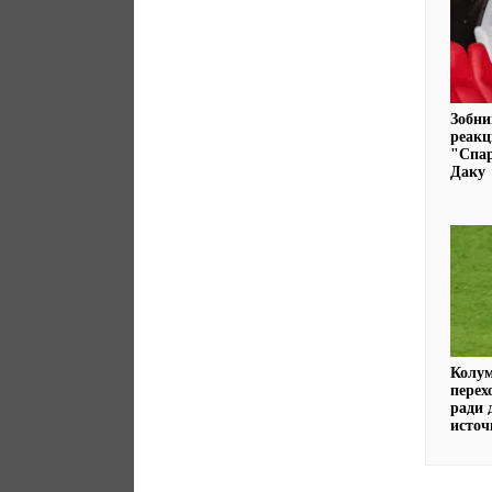
Зобни
реак
"Спар
Даку
Колум
перех
ради 
источ