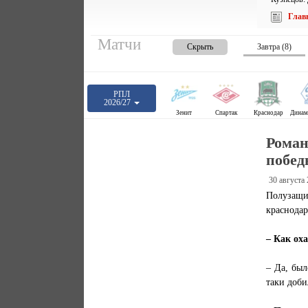
Глав
Матчи
Скрыть
Завтра (8)
РПЛ
2026/27
Зенит
Спартак
Краснодар
Роман
побед
30 августа
Полузащ
краснодар
– Как ох
– Да, был
таки доби