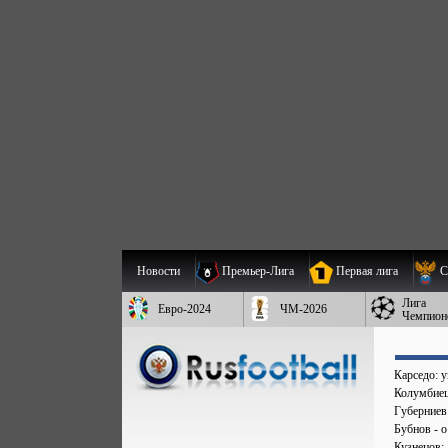
Новости
Премьер-Лига
Первая лига
С
Лига
Евро-2024
ЧМ-2026
Чемпион
Карседо: у
Колумбиец 
Губерниев
Бубнов - 
Кузнецов: