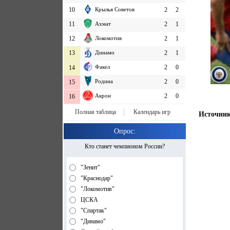
10
Крылья Советов
2
2
11
Ахмат
2
1
12
Локомотив
2
1
13
Динамо
2
1
Факел
2
0
14
Родина
2
0
15
Акрон
2
0
16
Полная таблица
Календарь игр
Источник:
Опрос:
Кто станет чемпионом России?
"Зенит"
"Краснодар"
"Локомотив"
ЦСКА
"Спартак"
"Динамо"