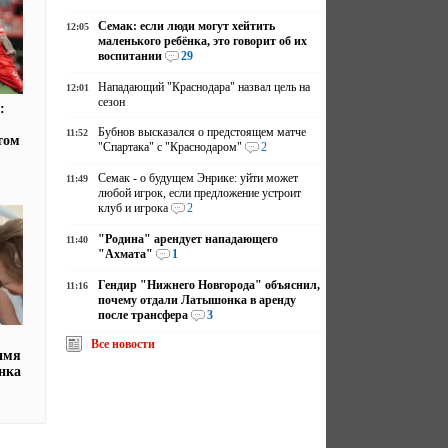
Семак: если люди могут хейтить
12:05
маленького ребёнка, это говорит об их
воспитании
29
Нападающий "Краснодара" назвал цель на
12:01
сезон
:
Бубнов высказался о предстоящем матче
11:52
том
"Спартака" с "Краснодаром"
2
Семак - о будущем Энрике: уйти может
11:49
любой игрок, если предложение устроит
клуб и игрока
2
"Родина" арендует нападающего
11:40
"Ахмата"
1
Гендир "Нижнего Новгорода" объяснил,
11:16
почему отдали Латышонка в аренду
после трансфера
3
Все новости
имя
нка