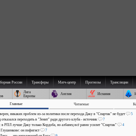
борная России
Трансферы
Матч-центр
Прогнозы
Трансляции
Лига
Англия
Испания
ов
Европы
Главные
Читаемые
К
верен, никаких проблем из-за политики после перехода Даку в "Спартак" не будет
5
отказался переходить в "Зенит" ради другого клуба - источник
7
: в РПЛ лучше Даку только Кордоба, но албанец всё равно усилит "Спартак"
4
о Глушенкове: он пофигист
7
 Даку — это нападающий от Бога
9