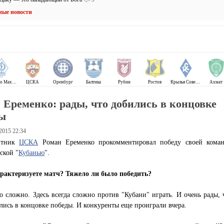
ные новости
Динамо Махачкала
ЦСКА
Оренбург
Балтика
Рубин
Ростов
Крылья Советов
Ахмат
 Еременко: рады, что добились в концовке
ы
 2015 22:34
итник
ЦСКА
Роман Еременко прокомментировал победу своей кома
ской "
Кубанью
".
арактеризуете матч? Тяжело ли было победить?
о сложно. Здесь всегда сложно против "Кубани" играть. И очень рады, 
лись в концовке победы. И конкуренты еще проиграли вчера.