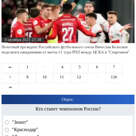
3 октября 2025 23:38
Почетный президент Российского футбольного союза Вячеслав Колосков
поделился ожиданиями от матча 11 тура РПЛ между ЦСКА и "Спартаком".
...
1
4
5
6
7
⇐
...
8
9
10
11
12
126
⇒
Опрос:
Кто станет чемпионом России?
"Зенит"
"Краснодар"