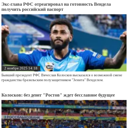
Экс-глава РФС отреагировал на готовность Вендела
получить российский паспорт
2 ноября 2025 14:18
Бывший президент РФС Вячеслав Колосков высказался о возможной смене
гражданства бразильским полузащитником "Зенита" Венделом.
Колосков: без денег "Ростов" ждет бесславное будущее