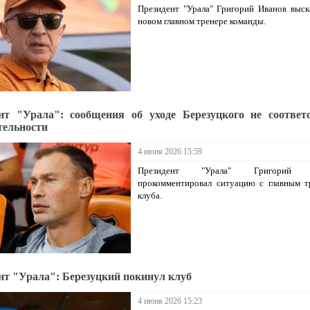
Президент "Урала" Григорий Иванов выск
новом главном тренере команды.
нт "Урала": сообщения об уходе Березуцкого не соответ
тельности
4 июня 2026 15:59
Президент "Урала" Григорий 
прокомментировал ситуацию с главным т
клуба.
нт "Урала": Березуцкий покинул клуб
4 июня 2026 15:23