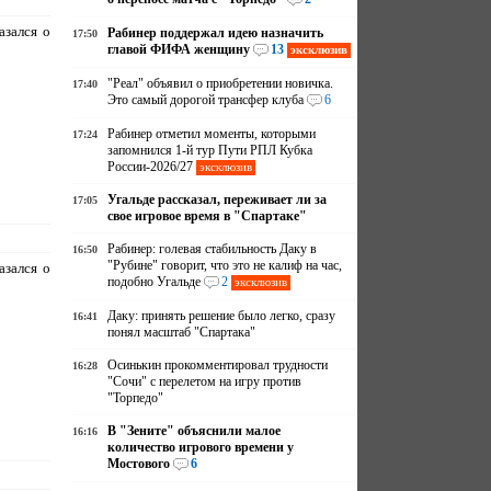
азался о
Рабинер поддержал идею назначить
17:50
главой ФИФА женщину
13
эксклюзив
"Реал" объявил о приобретении новичка.
17:40
Это самый дорогой трансфер клуба
6
Рабинер отметил моменты, которыми
17:24
запомнился 1-й тур Пути РПЛ Кубка
России-2026/27
эксклюзив
Угальде рассказал, переживает ли за
17:05
свое игровое время в "Спартаке"
Рабинер: голевая стабильность Даку в
16:50
"Рубине" говорит, что это не калиф на час,
азался о
подобно Угальде
2
эксклюзив
Даку: принять решение было легко, сразу
16:41
понял масштаб "Спартака"
Осинькин прокомментировал трудности
16:28
"Сочи" с перелетом на игру против
"Торпедо"
В "Зените" объяснили малое
16:16
количество игрового времени у
Мостового
6