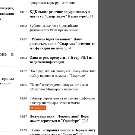
продолжит карьеру - источник
твердил,
КДК вынес решение по удаленному в
19:51
дписания
матче со "Спартаком" Касинтуре
3
.
Бубнов назвал топ-3 российских
19:33
футболистов РПЛ прямо сейчас
"Разница будет большая". Даку
19:22
рассказал, как в "Спартаке" изменятся
его функции на поле
4
оне в
Один игрок пропустит 3-й тур РПЛ из-
19:04
за дисквалификации
"Был рад, что он свободен". Даку объяснил
18:47
выбор игрового номера в "Спартаке"
агировал
Арене".
"Зенит" интересуется полузащитником
18:36
"Атлетико Минейро" - источник
Рабинер отреагировал на замену Сафонова
18:26
в перерыве товарищеского матча
эксклюзив
Полузащитник "Локомотива" Вера
18:17
может вернуться в "Оренбург"
9
"Сочи" отправил запрос в Первую лигу
17:59
о переносе матча с "Торпедо"
2