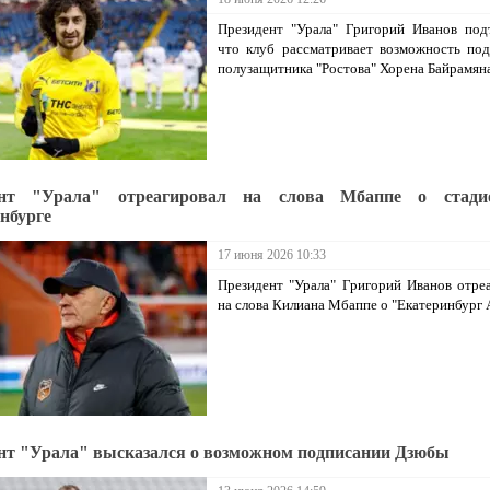
Президент "Урала" Григорий Иванов под
что клуб рассматривает возможность по
полузащитника "Ростова" Хорена Байрамяна
ент "Урала" отреагировал на слова Мбаппе о стади
нбурге
17 июня 2026 10:33
Президент "Урала" Григорий Иванов отре
на слова Килиана Мбаппе о "Екатеринбург 
нт "Урала" высказался о возможном подписании Дзюбы