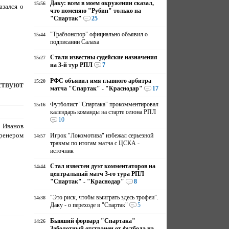
Даку: всем в моем окружении сказал,
15:56
азался о
что поменяю "Рубин" только на
"Спартак"
25
"Трабзонспор" официально объявил о
15:44
подписании Салаха
Стали известны судейские назначения
15:27
на 3-й тур РПЛ
7
РФС объявил имя главного арбитра
15:20
ствуют
матча "Спартак" - "Краснодар"
17
Футболист "Спартака" прокомментировал
15:16
календарь команды на старте сезона РПЛ
10
Иванов
ренером
Игрок "Локомотива" избежал серьезной
14:57
травмы по итогам матча с ЦСКА -
источник
Стал известен дуэт комментаторов на
14:44
центральный матч 3-го тура РПЛ
"Спартак" - "Краснодар"
8
"Это риск, чтобы выиграть здесь трофеи".
14:38
Даку - о переходе в "Спартак"
5
Бывший форвард "Спартака"
14:26
Заболотный отстранен от футбола на