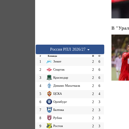
В "Урал
Россия
РПЛ
2026/27
#
Команда
И
О
1
Зенит
2
6
2
Спартак
2
6
3
Краснодар
2
6
4
Динамо Махачкала
2
6
5
ЦСКА
2
4
6
Оренбург
2
3
7
Балтика
2
3
8
Рубин
2
3
9
Ростов
2
3