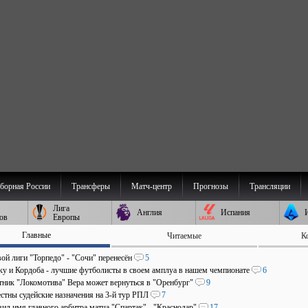
борная России
Трансферы
Матч-центр
Прогнозы
Трансляции
Лига
Англия
Испания
ов
Европы
Главные
Читаемые
К
ой лиги "Торпедо" - "Сочи" перенесён
5
аку и Кордоба - лучшие футболисты в своем амплуа в нашем чемпионате
6
ник "Локомотива" Вера может вернуться в "Оренбург"
9
стны судейские назначения на 3-й тур РПЛ
7
ил имя главного арбитра матча "Спартак" - "Краснодар"
17