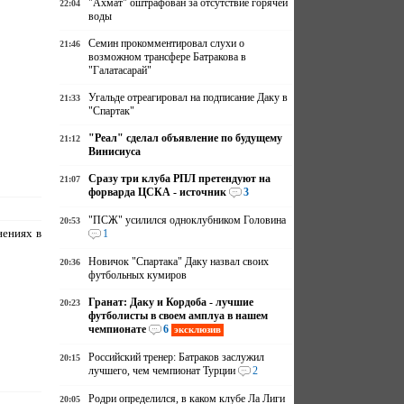
"Ахмат" оштрафован за отсутствие горячей
22:04
воды
Семин прокомментировал слухи о
21:46
возможном трансфере Батракова в
"Галатасарай"
Угальде отреагировал на подписание Даку в
21:33
"Спартак"
"Реал" сделал объявление по будущему
21:12
Винисиуса
Сразу три клуба РПЛ претендуют на
21:07
форварда ЦСКА - источник
3
"ПСЖ" усилился одноклубником Головина
20:53
нениях в
1
Новичок "Спартака" Даку назвал своих
20:36
футбольных кумиров
Гранат: Даку и Кордоба - лучшие
20:23
футболисты в своем амплуа в нашем
чемпионате
6
эксклюзив
Российский тренер: Батраков заслужил
20:15
лучшего, чем чемпионат Турции
2
Родри определился, в каком клубе Ла Лиги
20:05