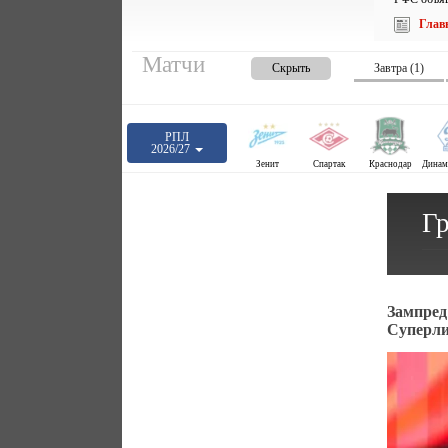
Глав
Матчи
Скрыть
Завтра (1)
РПЛ
2026/27
Зенит
Спартак
Краснодар
Г
Зампред
Суперл