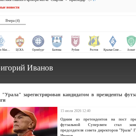
ные новости
Вчера (4)
Динамо Махачкала
ЦСКА
Оренбург
Балтика
Рубин
Ростов
Крылья Советов
Ахмат
ригорий Иванов
 "Урала" зарегистрирован кандидатом в президенты футз
иги
15 июля 2026 12:40
Одним из претендентов на пост пре
футзальной Суперлиги стал замес
председателя совета директоров "Урала" 
Иванов.