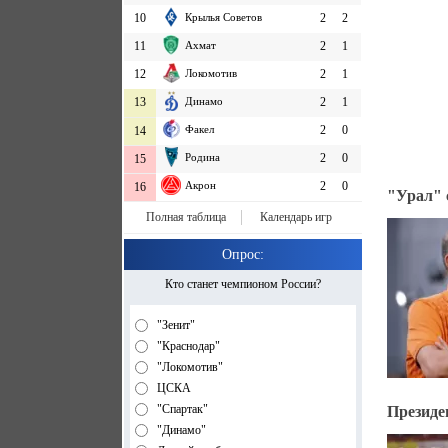
10
Крылья Советов
2
2
11
Ахмат
2
1
12
Локомотив
2
1
13
Динамо
2
1
Факел
2
0
14
Родина
2
0
15
Акрон
2
0
16
"Урал" 
Полная таблица
Календарь игр
Опрос:
Кто станет чемпионом России?
"Зенит"
"Краснодар"
"Локомотив"
ЦСКА
"Спартак"
Президе
"Динамо"