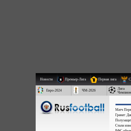
Новости
Премьер-Лига
Первая лига
С
Лига
Евро-2024
ЧМ-2026
Чемпион
Матч Перв
Гранат: Д
Полузащит
Стали изве
РФС объяв