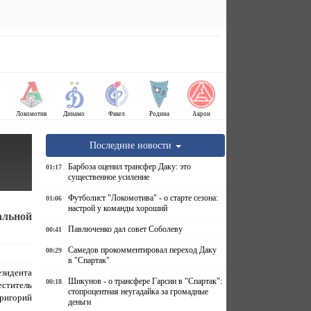
Локомотив
Динамо
Факел
Родина
Акрон
Последние новости
Барбоза оценил трансфер Даку: это
01:17
существенное усиление
Футболист "Локомотива" - о старте сезона:
01:06
настрой у команды хороший
альной
Павлюченко дал совет Соболеву
00:41
Самедов прокомментировал переход Даку
00:29
в "Спартак"
зидента
Шикунов - о трансфере Гарсии в "Спартак":
00:18
титель
стопроцентная неугадайка за громадные
Григорий
деньги