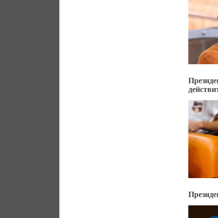
Президе
действи
Президе