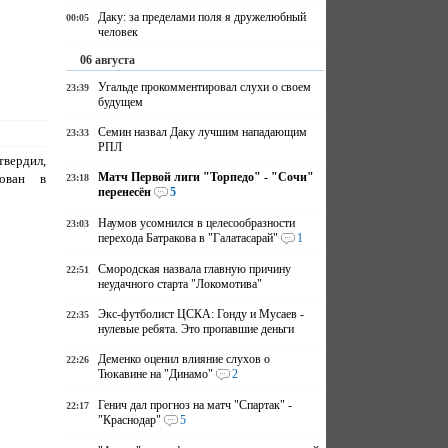
Даку: за пределами поля я дружелюбный
00:05
человек
06 августа
Угальде прокомментировал слухи о своем
23:39
будущем
Семин назвал Даку лучшим нападающим
23:33
РПЛ
твердил,
Матч Первой лиги "Торпедо" - "Сочи"
сован в
23:18
перенесён
5
Наумов усомнился в целесообразности
23:03
перехода Батракова в "Галатасарай"
1
Смородская назвала главную причину
22:51
неудачного старта "Локомотива"
Экс-футболист ЦСКА: Гонду и Мусаев -
22:35
нулевые ребята. Это пропавшие деньги
Деменко оценил влияние слухов о
22:26
Тюкавине на "Динамо"
2
Генич дал прогноз на матч "Спартак" -
22:17
"Краснодар"
5