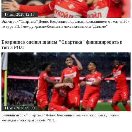
17 мая 2026 12:17
Экс-игрок "Спартака" Денис Бояринцев поделился ожиданиями от матча 30-
го тура РПЛ между красно-белыми и махачкалинским "Динамо".
Бояринцев оценил шансы "Спартака" финишировать в
топ-3 РПЛ
11 мая 2026 09:08
Бывший игрок "Спартака" Денис Бояринцев высказался о выступлении
команды в текущем сезоне РПЛ.