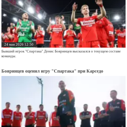
24 мая 2026 12:50
Бывший игрок "Спартака" Денис Бояринцев высказался о текущем составе
команды.
Бояринцев оценил игру "Спартака" при Карседо