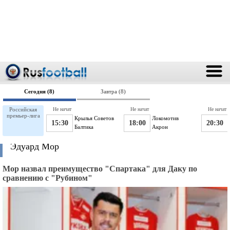
Сегодня (8)
Завтра (8)
Российская
Не начат
Не начат
Не начат
премьер-лига
Крылья Советов
Локомотив
15:30
18:00
20:30
Балтика
Акрон
Эдуард Мор
Мор назвал преимущество "Спартака" для Даку по
сравнению с "Рубином"