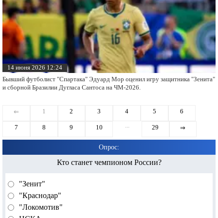
14 июня 2026 12:24
Бывший футболист "Спартака" Эдуард Мор оценил игру защитника "Зенита"
и сборной Бразилии Дугласа Сантоса на ЧМ-2026.
1
2
3
4
5
6
⇐
...
7
8
9
10
29
⇒
Опрос:
Кто станет чемпионом России?
"Зенит"
"Краснодар"
"Локомотив"