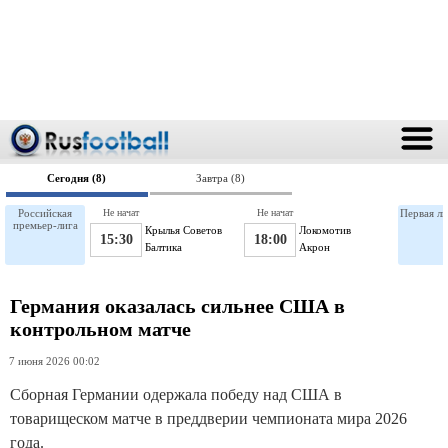
Сегодня (8)
Завтра (8)
Российская
Не начат
Не начат
Первая ли
премьер-лига
Крылья Советов
Локомотив
15:30
18:00
Балтика
Акрон
Германия оказалась сильнее США в
контрольном матче
7 июня 2026 00:02
Сборная Германии одержала победу над США в
товарищеском матче в преддверии чемпионата мира 2026
года.