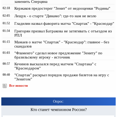
заменить Сперцяна
02:18
Кержаков предостерег "Зенит" от недооценки "Родины"
02:05
Лещук - о старте "Динамо": где-то нам не везло
01:52
Гладилин назвал фаворита матча "Спартак" - "Краснодар"
01:34
Григорян призвал Батракова не затягивать с отъездом из
РПЛ
01:15
Мамаев о матче "Спартак" - "Краснодар": главное - без
скандалов
01:03
"Фламенго" сделал новое предложение "Зениту" по
бразильскому игроку - источник
00:57
Кечинов высказался перед матчем "Спартака" с
"Краснодаром"
00:40
"Спартак" раскрыл порядок продажи билетов на игру с
"Зенитом"
Все новости
Опрос:
Кто станет чемпионом России?