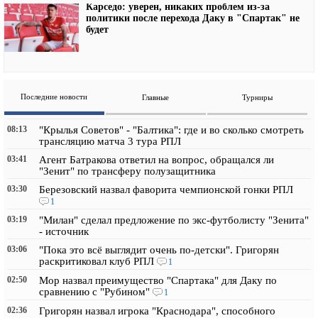
Карседо: уверен, никаких проблем из-за
политики после перехода Даку в "Спартак" не
будет
Последние новости
Главные
Турниры
08:13
"Крылья Советов" - "Балтика": где и во сколько смотреть
трансляцию матча 3 тура РПЛ
03:41
Агент Батракова ответил на вопрос, обращался ли
"Зенит" по трансферу полузащитника
03:30
Березовский назвал фаворита чемпионской гонки РПЛ
1
03:19
"Милан" сделал предложение по экс-футболисту "Зенита"
- источник
03:06
"Пока это всё выглядит очень по-детски". Григорян
раскритиковал клуб РПЛ
1
02:50
Мор назвал преимущество "Спартака" для Даку по
сравнению с "Рубином"
1
02:36
Григорян назвал игрока "Краснодара", способного