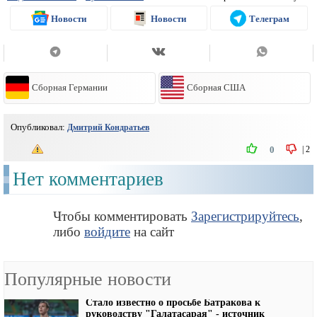
Новости
Новости
Телеграм
Сборная Германии
Сборная США
Опубликовал:
Дмитрий Кондратьев
|
2
0
Нет комментариев
Чтобы комментировать
Зарегистрируйтесь
,
либо
войдите
на сайт
Популярные новости
Стало известно о просьбе Батракова к
руководству "Галатасарая" - источник