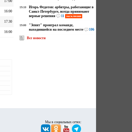
17:00
Игорь Федотов: арбитры, работающие в
19:10
16:00
Санкт-Петербурге, всегда принимают
верные решения
11
эксклюзив
17:30
"Зенит" проиграл команде,
19:00
находившейся на последнем месте
106
16:00
Все новости
Мы в социальных сетях: