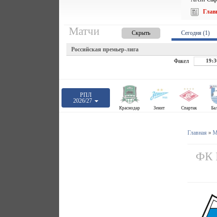
Глав
Матчи
Скрыть
Сегодня (1)
Российская премьер-лига
Факел
19:3
РПЛ
2026/27
Краснодар
Зенит
Спартак
Ба
Главная
»
М
ФК Р