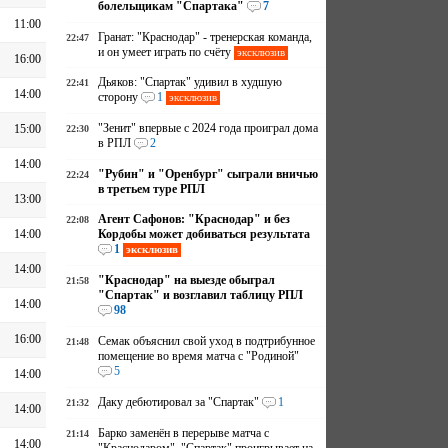
болельщикам "Спартака"
7
11:00
Гранат: "Краснодар" - тренерская команда,
22:47
и он умеет играть по счёту
эксклюзив
16:00
Дьяков: "Спартак" удивил в худшую
22:41
14:00
сторону
1
эксклюзив
"Зенит" впервые с 2024 года проиграл дома
15:00
22:30
в РПЛ
2
14:00
"Рубин" и "Оренбург" сыграли вничью
22:24
в третьем туре РПЛ
13:00
Агент Сафонов: "Краснодар" и без
22:08
14:00
Кордобы может добиваться результата
1
эксклюзив
14:00
"Краснодар" на выезде обыграл
21:58
"Спартак" и возглавил таблицу РПЛ
14:00
98
16:00
Семак объяснил свой уход в подтрибунное
21:48
помещение во время матча с "Родиной"
5
14:00
Даку дебютировал за "Спартак"
1
21:32
14:00
Барко заменён в перерыве матча с
21:14
14:00