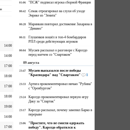
"ПСЖ" подписал игрока сборной Франции
01:06
ли
Семак отреагировал на слухи об уходе
00:42
Энрике из "Зенита"
Маринкин повторил достижение Захаряна в
00:28
"Динамо"
Глушенков вошёл в топ-4 бомбардиров
00:11
РПЛ среди действующих игроков
14:00
Мусаев рассказал о разговоре с Карседо
00:04
перед матчем со "Спартаком"
14:00
09 августа
17:00
Мусаев высказался после победы
23:47
"Краснодара" над "Спартаком"
1
18:00
Артига прокомментировал ничью "Рубина"
23:33
17:00
с "Оренбургом"
18:00
Карседо прокомментировал первую игру
23:24
Даку за "Спартак"
19:00
Карседо рассказал, почему заменил Барко в
23:17
перерыве
14:00
"Простите, что не смогли одержать
23:06
17:00
победу". Карседо обратился к