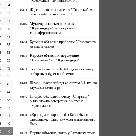
"Краснодара": им повезло
1
8
84
Жедсон - после поражения "Спартака": мы
05:18
8
82
отдали себя полностью
1
8
81
Мусаев рассказал о планах
05:05
"Краснодара" до закрытия
8
68
трансферного окна
8
64
Булыкин объяснил проблемы "Локомотива"
04:54
8
55
на старте сезона
8
53
Карседо объяснил поражение
04:31
"Спартака" от "Краснодара"
8
53
8
49
Экс-футболист - о ЦСКА: даже за тройку
04:16
побороться будет проблемно
8
45
Шварц - после победы со счётом 3:1: нужно
04:03
8
45
улучшать свою игру
8
44
Писарев объяснил, почему "Спартаку"
03:46
8
43
было сложно отыграться в матче с
"Краснодаром"
8
42
«Краснодар» хорош и без Кордобы со
03:34
8
41
Сперцяном, «Спартак» ждёт оптимального
8
40
Даку
8
40
Ещенко объяснил, почему Батракову стоит
03:28