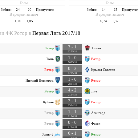
(70%)
(30%)
Голы
Голы
Забили
24
20
Пропустили
Забили
14
25
Пропусти
В среднем за матч
В среднем за матч
1,26
1,05
0,74
1,32
чи ФК Ротор в
Первая Лига 2017/18
3 - 1
Ротор
Химки
12.05.18
1 - 0
Томь
Ротор
06.05.18
0 - 2
Ротор
Крылья Советов
02.05.18
1 - 0
Нижний Новгород
Ротор
28.04.18
4 - 2
Ротор
Луч
21.04.18
2 - 1
Кубань
Ротор
15.04.18
1 - 1
Ротор
Авангард
11.04.18
0 - 0
Ротор
Факел
07.04.18
0 - 1
Зенит-2
Ротор
31.03.18