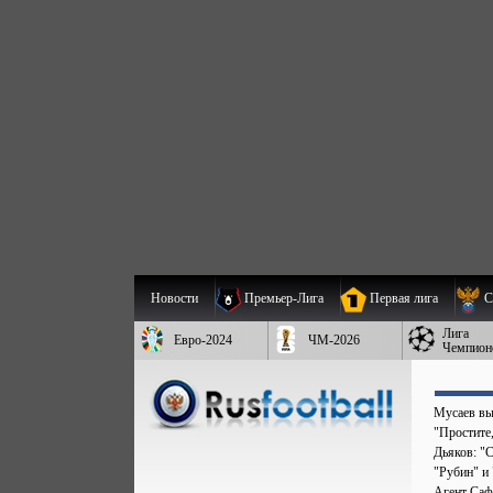
Новости
Премьер-Лига
Первая лига
С
Лига
Евро-2024
ЧМ-2026
Чемпион
Мусаев вы
"Простите,
Дьяков: "
"Рубин" и
Агент Саф