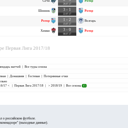
Сочи
Ротор
26.07.17
3 - 1
Шинник
Ротор
22.07.17
1 - 2
Ротор
Волгарь
15.07.17
3 - 0
Химки
Ротор
08.07.17
ире
Первая Лига 2017/18
лендарь матчей
|
Все туры сезона
лная
|
Домашняя
|
Гостевая
|
Потерянные очки
ельно
16/17 <
|
Первая Лига 2017/18
|
> 2018/19
|
Все сезоны
15
л о российском футболе.
скомнадзоре" (
выходные данные
).