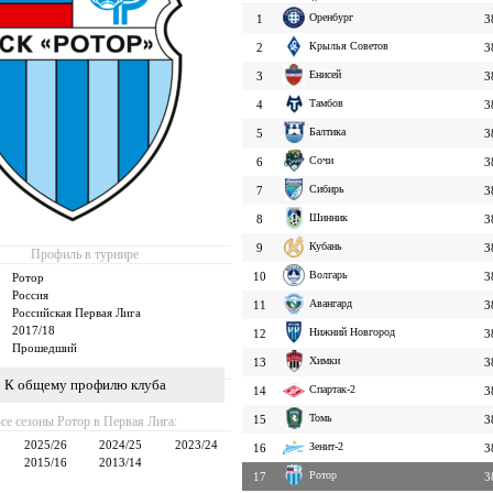
Оренбург
1
3
Крылья Советов
2
3
Енисей
3
3
Тамбов
4
3
Балтика
5
3
Сочи
6
3
Сибирь
7
3
Шинник
8
3
Кубань
9
3
Профиль в турнире
Волгарь
10
3
Ротор
Россия
Авангард
11
3
Российская Первая Лига
2017/18
Нижний Новгород
12
3
Прошедший
Химки
13
3
К общему профилю клуба
Спартак-2
14
3
Томь
15
3
се сезоны Ротор в Первая Лига:
2025/26
2024/25
2023/24
Зенит-2
16
3
2015/16
2013/14
Ротор
17
3