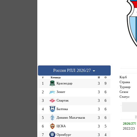
Россия
РПЛ
2026/27
Клуб
#
Команда
И
О
Страна
1
Краснодар
3
9
Турнир
Сезон
2
Зенит
3
6
Статус
3
Спартак
3
6
4
Балтика
3
6
В
5
Динамо Махачкала
3
6
2026/27!
6
ЦСКА
3
5
2022/23
7
Оренбург
3
4