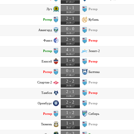
07.10.17
1 - 1
Луч
Ротор
30.09.17
2 - 1
Ротор
Кубань
24.09.17
0 - 0
Авангард
Ротор
16.09.17
2 - 0
Факел
Ротор
10.09.17
4 - 1
Ротор
Зенит-2
06.09.17
1 - 0
Енисей
Ротор
02.09.17
0 - 1
Ротор
Балтика
27.08.17
2 - 2
Спартак-2
Ротор
20.08.17
2 - 1
Тамбов
Ротор
13.08.17
2 - 2
Оренбург
Ротор
09.08.17
1 - 2
Ротор
Сибирь
05.08.17
1 - 1
Тюмень
Ротор
30.07.17
0 - 3