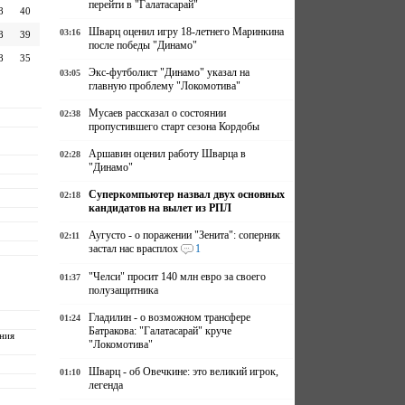
перейти в "Галатасарай"
8
40
Шварц оценил игру 18-летнего Маринкина
03:16
8
39
после победы "Динамо"
8
35
Экс-футболист "Динамо" указал на
03:05
главную проблему "Локомотива"
Мусаев рассказал о состоянии
02:38
пропустившего старт сезона Кордобы
Аршавин оценил работу Шварца в
02:28
"Динамо"
Суперкомпьютер назвал двух основных
02:18
кандидатов на вылет из РПЛ
Аугусто - о поражении "Зенита": соперник
02:11
застал нас врасплох
1
"Челси" просит 140 млн евро за своего
01:37
полузащитника
Гладилин - о возможном трансфере
01:24
Батракова: "Галатасарай" круче
ния
"Локомотива"
т
Шварц - об Овечкине: это великий игрок,
01:10
легенда