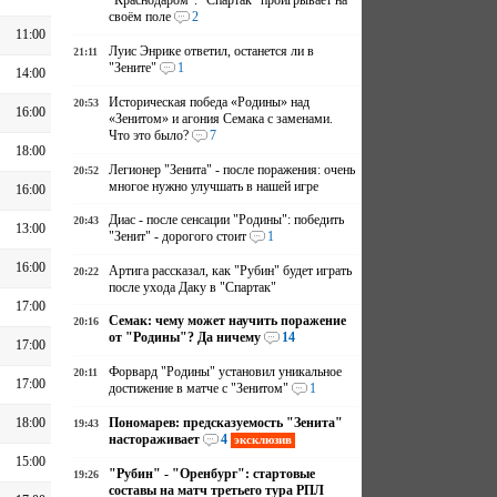
"Краснодаром". "Спартак" проигрывает на
своём поле
2
11:00
Луис Энрике ответил, останется ли в
21:11
"Зените"
1
14:00
Историческая победа «Родины» над
20:53
16:00
«Зенитом» и агония Семака с заменами.
Что это было?
7
18:00
Легионер "Зенита" - после поражения: очень
20:52
многое нужно улучшать в нашей игре
16:00
Диас - после сенсации "Родины": победить
20:43
13:00
"Зенит" - дорогого стоит
1
16:00
Артига рассказал, как "Рубин" будет играть
20:22
после ухода Даку в "Спартак"
17:00
Семак: чему может научить поражение
20:16
от "Родины"? Да ничему
14
17:00
Форвард "Родины" установил уникальное
20:11
17:00
достижение в матче с "Зенитом"
1
18:00
Пономарев: предсказуемость "Зенита"
19:43
настораживает
4
эксклюзив
15:00
"Рубин" - "Оренбург": стартовые
19:26
составы на матч третьего тура РПЛ