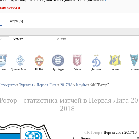
ные новости
Вчера (8)
0
Ахмат
Не начат
лтика
Динамо Махачкала
ЦСКА
Оренбург
Рубин
Динамо
Ростов
Родина
атч-центр
»
Турниры
»
Первая Лига
»
2017/18
»
Клубы
» ФК "Ротор"
отор - статистика матчей в Первая Лига 20
2018
ФК Ротор в
Первая Лига 2017/18
#
Команда