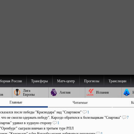
борная России
Трансферы
Матч-центр
Прогнозы
Трансляции
Лига
Англия
Испания
ов
Европы
Главные
Читаемые
К
сказался после победы "Краснодара" над "Спартаком"
1
 что не смогли одержать победу". Карседо обратился к болельщикам "Спартака"
7
Спартак" удивил в худшую сторону
1
 "Оренбург" сыграли вничью в третьем туре РПЛ
онов: "Краснодар" и без Кордобы может добиваться результата
1