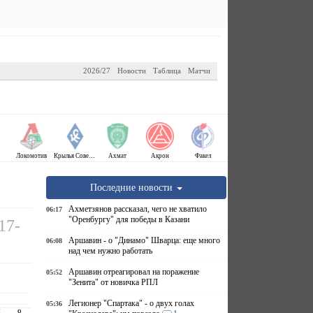
2026/27
Новости
Таблица
Матчи
Локомотив
Крылья Советов
Ахмат
Акрон
Факел
Последние новости
Ахметзянов рассказал, чего не хватило
06:17
"Оренбургу" для победы в Казани
17-
Аршавин - о "Динамо" Шварца: еще много
06:08
над чем нужно работать
Аршавин отреагировал на поражение
05:52
"Зенита" от новичка РПЛ
Легионер "Спартака" - о двух голах
05:36
И
О