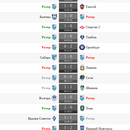
1 - 0
Ротор
Енисей
24.03.18
1 - 0
Балтика
Ротор
17.03.18
1 - 0
Ротор
Спартак-2
10.03.18
1 - 0
Ротор
Тамбов
04.03.18
0 - 2
Ротор
Оренбург
25.11.17
1 - 0
Сибирь
Ротор
18.11.17
1 - 2
Ротор
Тюмень
12.11.17
0 - 0
Ротор
Сочи
08.11.17
1 - 1
Ротор
Шинник
04.11.17
1 - 0
Волгарь
Ротор
29.10.17
2 - 0
Ротор
Томь
21.10.17
1 - 1
Крылья Советов
Ротор
14.10.17
1 - 2
Ротор
Нижний Новгород