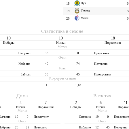
Луч
18
3
Тюмень
19
3
Факел
20
3
Статистика в сезоне
10
10
18
Победы
Ничьи
Поражения
Матчи
Cыграно
38
0
Предстоит
Очки
Набрано
40
74
Потеряно
Голы
Забили
38
45
Пропустили
В среднем за матч
1
1,18
Дома
В гостях
4
7
2
6
11
ы
Ничьи
Поражения
Победы
Ничьи
Пораже
Матчи
Матчи
Cыграно
19
0
Предстоит
Cыграно
19
0
Предстои
Очки
Очки
Набрано
28
29
Потеряно
Набрано
12
45
Потеряно