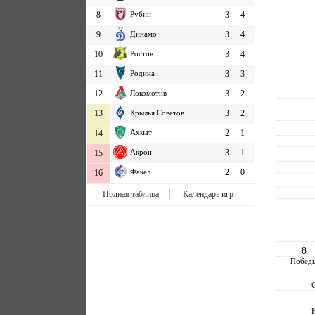
8
Рубин
3
4
9
Динамо
3
4
10
Ростов
3
4
11
Родина
3
3
12
Локомотив
3
2
13
Крылья Советов
3
2
Ахмат
2
1
14
Акрон
3
1
15
Факел
2
0
16
Полная таблица
Календарь игр
8
Побед