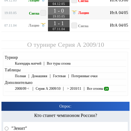
Лацио
04.12.05
Сиена
04.12.05
1 - 0
ИтА 04/05
Лацио
19.03.05
Сиена
19.03.05
1 - 1
ИтА 04/05
Лацио
07.11.04
Сиена
07.11.04
О турнире
Серия А 2009/10
Турнир
|
Календарь матчей
Все туры сезона
Таблицы
|
|
|
Полная
Домашняя
Гостевая
Потерянные очки
Дополнительно
|
|
|
2008/09 <
Серия А 2009/10
> 2010/11
Все сезоны
29
Опрос:
Кто станет чемпионом России?
"Зенит"