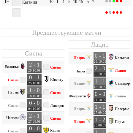
19
10
1
4
5
10
15
-5
7
Катания
20
10
1
2
7
8
15
-7
5
Сиена
Предшествующие матчи
Лацио
Сиена
0 - 1
Лацио
Кальяри
28.10.09
2 - 1
Болонья
Сиена
2 - 0
Лацио
28.10.09
Бари
25.10.09
0 - 1
Ювентус
Сиена
1 - 1
Лацио
Сампдори
25.10.09
18.10.09
1 - 0
Парма
Сиена
0 - 0
Фиорентина
Лацио
18.10.09
04.10.09
0 - 0
Сиена
Ливорно
1 - 1
Лацио
Палермо
04.10.09
27.09.09
2 - 1
Наполи
Сиена
1 - 2
Лацио
Парма
27.09.09
23.09.09
0 - 0
Кьево
Сиена
1 - 1