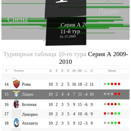
Лацио
Сиена
Серия А 2009-2010
11-й тур
01.11.2009
''
Турнирная таблица 10-го тура
Серия А 2009-
2010
#
Команда
И
В
Н
П
ЗМ
ПМ
+|-
О
Матчи
...
14
Рома
10
3
2
5
16
18
-2
11
15
Лацио
10
2
4
4
7
11
-4
10
16
Болонья
10
2
3
5
9
15
-6
9
17
10
2
3
5
4
10
-6
9
Ливорно
18
Аталанта
10
2
3
5
9
12
-3
9