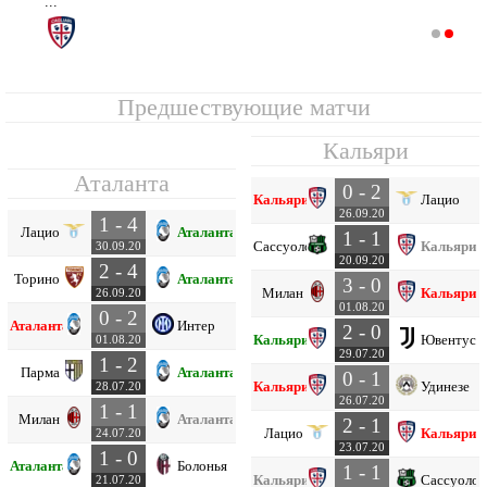
...
Кальяри
14
2
0
1
1
1
3
-2
1
Предшествующие матчи
Кальяри
Аталанта
0 - 2
Кальяри
Лацио
26.09.20
1 - 4
Лацио
Аталанта
1 - 1
Сассуоло
Кальяри
30.09.20
20.09.20
2 - 4
Торино
Аталанта
3 - 0
Милан
Кальяри
26.09.20
01.08.20
0 - 2
Аталанта
Интер
2 - 0
Кальяри
Ювентус
01.08.20
29.07.20
1 - 2
Парма
Аталанта
0 - 1
Кальяри
Удинезе
28.07.20
26.07.20
1 - 1
Милан
Аталанта
2 - 1
Лацио
Кальяри
24.07.20
23.07.20
1 - 0
Аталанта
Болонья
1 - 1
Кальяри
Сассуоло
21.07.20