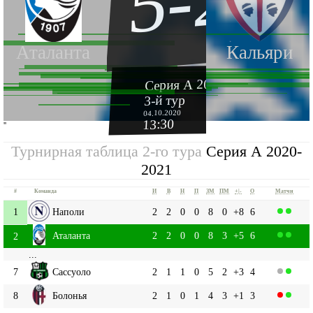
5-2
Аталанта
Кальяри
Серия А 2020-2021
3-й тур
04.10.2020
13:30
''
Турнирная таблица 2-го тура
Серия А 2020-
2021
#
Команда
И
В
Н
П
ЗМ
ПМ
+|-
О
Матчи
1
Наполи
2
2
0
0
8
0
+8
6
Аталанта
2
2
0
0
8
3
+5
6
2
...
7
Сассуоло
2
1
1
0
5
2
+3
4
8
Болонья
2
1
0
1
4
3
+1
3