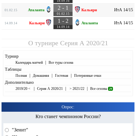
18.09.16
2 - 1
ИтА 14/15
Аталанта
Кальяри
01.02.15
01.02.15
1 - 2
ИтА 14/15
Кальяри
Аталанта
14.09.14
14.09.14
О турнире
Серия А 2020/21
Турнир
|
Календарь матчей
Все туры сезона
Таблицы
|
|
|
Полная
Домашняя
Гостевая
Потерянные очки
Дополнительно
|
|
|
2019/20 <
Серия А 2020/21
> 2021/22
Все сезоны
29
Опрос:
Кто станет чемпионом России?
"Зенит"