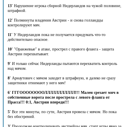
13'
Нарушение игрока сборной Нидерландов на чужой половине,
штрафной.
12'
Полминуты владения Австрии - и снова голландцы
контролируют мяч.
11'
У Нидерландов пока не получается придумать что-то
действительно опасное.
10'
"Оранжевые" в атаке, прострел с правого фланга - защита
Австрии перехватывает.
9'
И только сейчас Нидерланды пытаются перехватить контроль
над мячом.
8'
Арнаутович с мячом заходит в штрафную, и далеко не сразу
защитники отнимают у него мяч!
6' ГГГООООООООЛЛЛЛЛЛЛЛЛЛЛ!!! Мален срезает мяч в
собственные ворота после прострела с левого фланга от
Прасса!!! 0:1, Австрия впереди!!!
5'
Все эти минуты, по сути, Австрия провела с мячом. Но пока
без обострений.
3'
Продолжаю контролировать австрийцы мяч, старт игры явно за