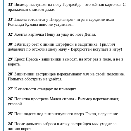
33'
Виммер наступает на ногу Гертрюйде - это жёлтая карточка. С
оранжевым отливом даже.
33'
Замена готовится у Нидерландов - игра в середине поля
Рональда Кумана явно не устраивает.
32'
Жёлтая карточка Пошу за удар по ноге Депая.
30'
Забитцер бьёт с линии штрафной в защитника! Гриллич
добавляет по отскочившему мячу - Вербрюгген вступает в игру!
29'
Кросс Прасса - защитники выносят, на этот раз в поле, а не в
ворота.
28'
Защитники австрийцев перекатывают мяч на своей половине.
Попытка обострить не удаётся.
27'
К опасности стандарт не приводит.
26'
Попытка прострела Мален справа - Виммер перехватывает,
угловой.
25'
Пош подсел под выпрыгнувшего вверх Гакпо, нарушение.
24'
После дальнего заброса в атаку австрийцев мяч уходит за
линию ворот.