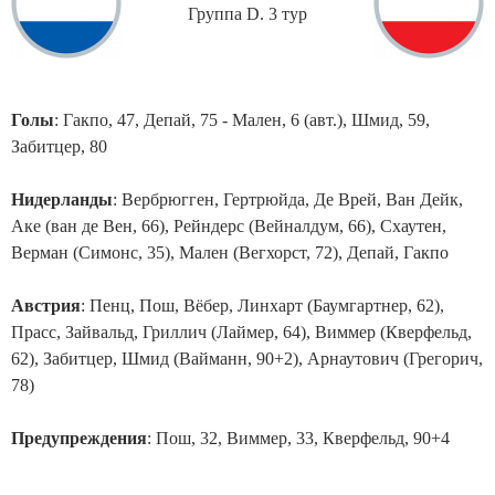
Группа D. 3 тур
Голы
: Гакпо, 47, Депай, 75 - Мален, 6 (авт.), Шмид, 59,
Забитцер, 80
Нидерланды
: Вербрюгген, Гертрюйда, Де Врей, Ван Дейк,
Аке (ван де Вен, 66), Рейндерс (Вейналдум, 66), Схаутен,
Верман (Симонс, 35), Мален (Вегхорст, 72), Депай, Гакпо
Австрия
: Пенц, Пош, Вёбер, Линхарт (Баумгартнер, 62),
Прасс, Зайвальд, Гриллич (Лаймер, 64), Виммер (Кверфельд,
62), Забитцер, Шмид (Вайманн, 90+2), Арнаутович (Грегорич,
78)
Предупреждения
: Пош, 32, Виммер, 33, Кверфельд, 90+4