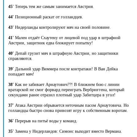
45'
Теперь тем же самым занимается Австрия.
44'
Позиционный раскат от голландцев.
43'
Нидерланды контролируют мяч на своей половине.
41'
Мален отдаёт Схаутену от лицевой под удар в штрафной
Австрии, защитник едва блокирует попытку!
40'
Депай грузит мяч в штрафную Австрии, но защитники
справляются.
39'
Дальний удар Виммера после контратаки! В Ван Дейка
попадает мяч!
38'
Как не забивает Арнаутович??! В ближнем бою с линии
вратарской не смог форвард переиграть Вербрюггена, который
секундами ранее отразил плотный удар Забитцера в угол!
37'
Атака Австрии обрывается неточным пасом Арнаутовича. Но
голландцы быстро снова привозят игру к собственным воротам.
36'
Перерыв на питьё воды у команд.
35'
Замена у Нидерландов: Симонс выходит вместо Вермана.