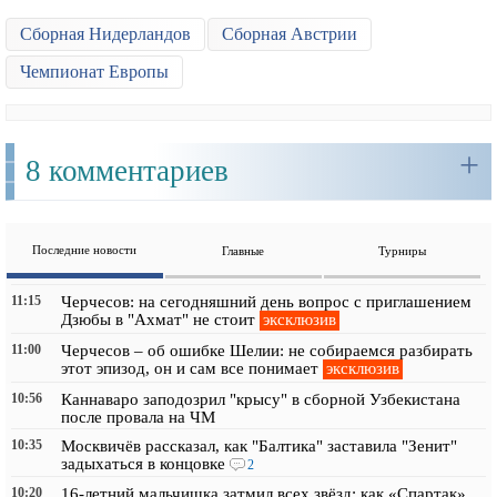
Сборная Нидерландов
Сборная Австрии
Чемпионат Европы
+
8 комментариев
Последние новости
Главные
Турниры
11:15
Черчесов: на сегодняшний день вопрос с приглашением
эксклюзив
Дзюбы в "Ахмат" не стоит
11:00
Черчесов – об ошибке Шелии: не собираемся разбирать
эксклюзив
этот эпизод, он и сам все понимает
10:56
Каннаваро заподозрил "крысу" в сборной Узбекистана
после провала на ЧМ
10:35
Москвичёв рассказал, как "Балтика" заставила "Зенит"
задыхаться в концовке
2
10:20
16-летний мальчишка затмил всех звёзд: как «Спартак»