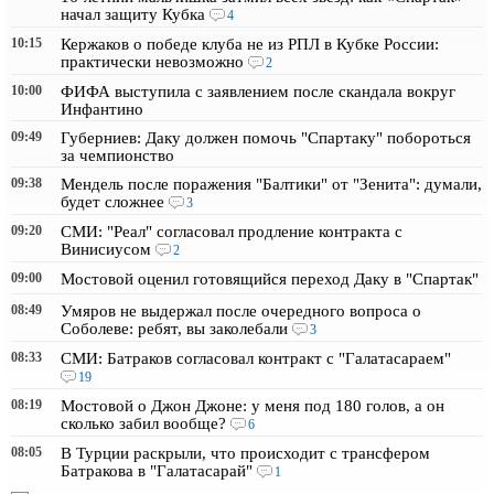
начал защиту Кубка
4
10:15
Кержаков о победе клуба не из РПЛ в Кубке России:
практически невозможно
2
10:00
ФИФА выступила с заявлением после скандала вокруг
Инфантино
09:49
Губерниев: Даку должен помочь "Спартаку" побороться
за чемпионство
09:38
Мендель после поражения "Балтики" от "Зенита": думали,
будет сложнее
3
09:20
СМИ: "Реал" согласовал продление контракта с
Винисиусом
2
09:00
Мостовой оценил готовящийся переход Даку в "Спартак"
08:49
Умяров не выдержал после очередного вопроса о
Соболеве: ребят, вы заколебали
3
08:33
СМИ: Батраков согласовал контракт с "Галатасараем"
19
08:19
Мостовой о Джон Джоне: у меня под 180 голов, а он
сколько забил вообще?
6
08:05
В Турции раскрыли, что происходит с трансфером
Батракова в "Галатасарай"
1