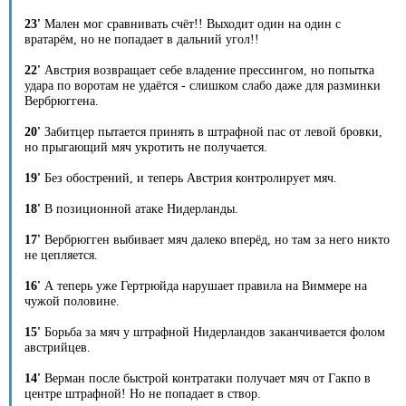
23'
Мален мог сравнивать счёт!! Выходит один на один с
вратарём, но не попадает в дальний угол!!
22'
Австрия возвращает себе владение прессингом, но попытка
удара по воротам не удаётся - слишком слабо даже для разминки
Вербрюггена.
20'
Забитцер пытается принять в штрафной пас от левой бровки,
но прыгающий мяч укротить не получается.
19'
Без обострений, и теперь Австрия контролирует мяч.
18'
В позиционной атаке Нидерланды.
17'
Вербрюгген выбивает мяч далеко вперёд, но там за него никто
не цепляется.
16'
А теперь уже Гертрюйда нарушает правила на Виммере на
чужой половине.
15'
Борьба за мяч у штрафной Нидерландов заканчивается фолом
австрийцев.
14'
Верман после быстрой контратаки получает мяч от Гакпо в
центре штрафной! Но не попадает в створ.