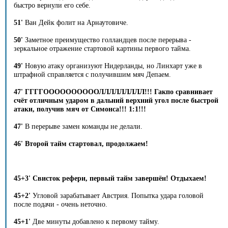
быстро вернули его себе.
51'
Ван Дейк фолит на Арнаутовиче.
50'
Заметное преимущество голландцев после перерыва -
зеркальное отражение стартовой картины первого тайма.
49'
Новую атаку организуют Нидерланды, но Линхарт уже в
штрафной справляется с получившим мяч Депаем.
47' ГГГГООООООООООЛЛЛЛЛЛЛЛЛ!!! Гакпо сравнивает
счёт отличным ударом в дальний верхний угол после быстрой
атаки, получив мяч от Симонса!!! 1:1!!!
47'
В перерыве замен команды не делали.
46' Второй тайм стартовал, продолжаем!
45+3' Свисток рефери, первый тайм завершён! Отдыхаем!
45+2'
Угловой зарабатывает Австрия. Попытка удара головой
после подачи - очень неточно.
45+1'
Две минуты добавлено к первому тайму.