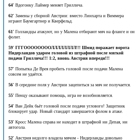
64'
Вдогонку Лаймер меняет Гриллича.
62'
Замены у сборной Австрии: вместо Линхарта и Виммера
играют Баумгартнер и Кверфельд.
61'
Голландцы атакуют, но у Малена отбирают мяч на фланге и он
фолит.
59' ГГГООООООООЛЛЛЛЛЛЛЛ!!! Шмид поражает ворота
Нидерландов ударом головой из штрафной после мягкой
подачи Гриллича!!! 1:2, вновь Австрия впереди!!!
57'
Попытка Де Врея пробить головой после подачи Малена
совсем не удаётся.
56'
В середине поля у Австрии зацепиться за мяч не получается.
55'
Пенцу оказывают помощь, игра не возобновляется.
54'
Ван Дейк бьёт головой после подачи углового! Защитник
блокирует удар. Новый стандарт завершается фолом в атаке.
53'
Кросс Малена справа не находит в штрафной ни Депая, ни
автогола.
52'
Австрия недолго владела мячом - Нидерланды довольно