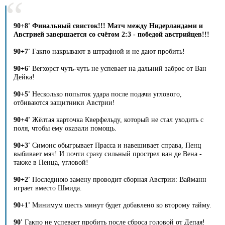
90+8' Финальный свисток!!! Матч между Нидерландами и
Австрией завершается со счётом 2:3 - победой австрийцев!!!
90+7'
Гакпо накрывают в штрафной и не дают пробить!
90+6'
Вегхорст чуть-чуть не успевает на дальний заброс от Ван
Дейка!
90+5'
Несколько попыток удара после подачи углового,
отбиваются защитники Австрии!
90+4'
Жёлтая карточка Кверфельду, который не стал уходить с
поля, чтобы ему оказали помощь.
90+3'
Симонс обыгрывает Прасса и навешивает справа, Пенц
выбивает мяч! И почти сразу сильный прострел ван де Вена -
также в Пенца, угловой!
90+2'
Последнюю замену проводит сборная Австрии: Вайманн
играет вместо Шмида.
90+1'
Минимум шесть минут будет добавлено ко второму тайму.
90'
Гакпо не успевает пробить после сброса головой от Депая!