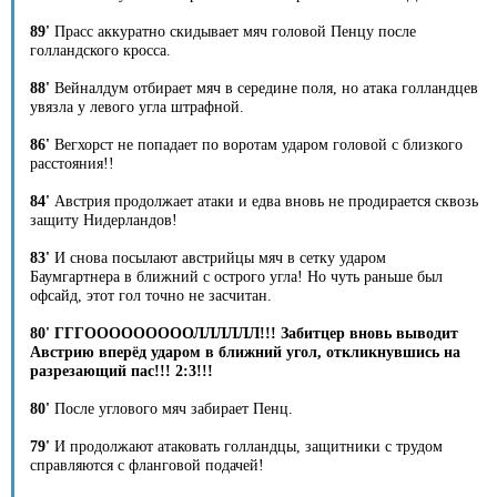
89'
Прасс аккуратно скидывает мяч головой Пенцу после
голландского кросса.
88'
Вейналдум отбирает мяч в середине поля, но атака голландцев
увязла у левого угла штрафной.
86'
Вегхорст не попадает по воротам ударом головой с близкого
расстояния!!
84'
Австрия продолжает атаки и едва вновь не продирается сквозь
защиту Нидерландов!
83'
И снова посылают австрийцы мяч в сетку ударом
Баумгартнера в ближний с острого угла! Но чуть раньше был
офсайд, этот гол точно не засчитан.
80' ГГГОООООООООЛЛЛЛЛЛ!!! Забитцер вновь выводит
Австрию вперёд ударом в ближний угол, откликнувшись на
разрезающий пас!!! 2:3!!!
80'
После углового мяч забирает Пенц.
79'
И продолжают атаковать голландцы, защитники с трудом
справляются с фланговой подачей!