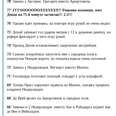
78'
Замена у Австрии: Грегорич вместо Арнаутовича.
77' ГГГОООООООЛЛЛЛЛЛЛ!!! Решение изменено, мяч
Депая на 75-й минуте засчитан!!! 2:2!!!
76'
Однако идёт проверка, на повторе игру рукой не очень видно.
75'
Депай забивает гол ударом метров с 12 в дальнюю девятку, но
рефери фиксирует у него игру рукой.
74'
Проход Депая останавливают защитники австрийцев.
73'
Симонс попробовал запустить мяч с середины поля в
покинутые Пенцем ворота, но попытка вышла очень неточной.
72'
Замена у Нидерландов: Вегхорст вместо Малена.
71'
Голландцы получают опасный стандарт у угла штрафной.
69'
Теперь Прасс нарушает правила на Малене, пытаясь прервать
владение Нидерландов.
68'
Де Врей фолит на Арнаутовиче в середине поля.
66'
Замены и у Нидерландов: вместо Аке и Рейндерса играют ван
де Вен и Вейналдум.