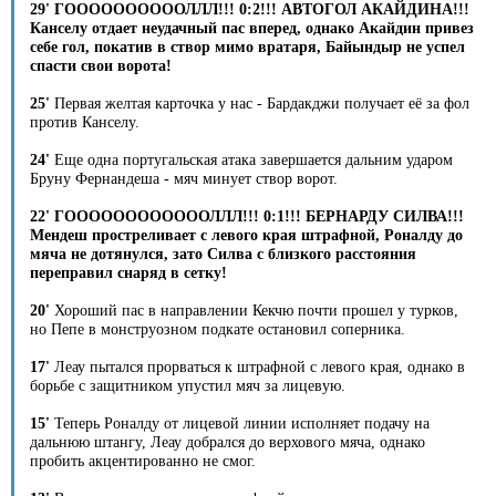
29' ГООООООООООЛЛЛ!!! 0:2!!! АВТОГОЛ АКАЙДИНА!!!
Канселу отдает неудачный пас вперед, однако Акайдин привез
себе гол, покатив в створ мимо вратаря, Байындыр не успел
спасти свои ворота!
25'
Первая желтая карточка у нас - Бардакджи получает её за фол
против Канселу.
24'
Еще одна португальская атака завершается дальним ударом
Бруну Фернандеша - мяч минует створ ворот.
22' ГООООООООООООЛЛЛ!!! 0:1!!! БЕРНАРДУ СИЛВА!!!
Мендеш простреливает с левого края штрафной, Роналду до
мяча не дотянулся, зато Силва с близкого расстояния
переправил снаряд в сетку!
20'
Хороший пас в направлении Кекчю почти прошел у турков,
но Пепе в монструозном подкате остановил соперника.
17'
Леау пытался прорваться к штрафной с левого края, однако в
борьбе с защитником упустил мяч за лицевую.
15'
Теперь Роналду от лицевой линии исполняет подачу на
дальнюю штангу, Леау добрался до верхового мяча, однако
пробить акцентированно не смог.