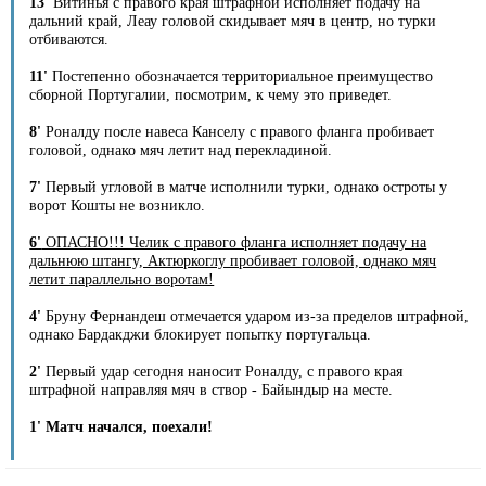
13'
Витинья с правого края штрафной исполняет подачу на
дальний край, Леау головой скидывает мяч в центр, но турки
отбиваются.
11'
Постепенно обозначается территориальное преимущество
сборной Португалии, посмотрим, к чему это приведет.
8'
Роналду после навеса Канселу с правого фланга пробивает
головой, однако мяч летит над перекладиной.
7'
Первый угловой в матче исполнили турки, однако остроты у
ворот Кошты не возникло.
6'
ОПАСНО!!! Челик с правого фланга исполняет подачу на
дальнюю штангу, Актюркоглу пробивает головой, однако мяч
летит параллельно воротам!
4'
Бруну Фернандеш отмечается ударом из-за пределов штрафной,
однако Бардакджи блокирует попытку португальца.
2'
Первый удар сегодня наносит Роналду, с правого края
штрафной направляя мяч в створ - Байындыр на месте.
1' Матч начался, поехали!