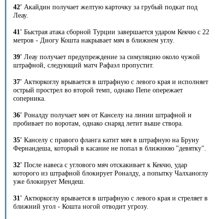
42'
Акайдин получает желтую карточку за грубый подкат под
Леау.
41'
Быстрая атака сборной Турции завершается ударом Кекчю с 22
метров - Диогу Кошта накрывает мяч в ближнем углу.
39'
Леау получает предупреждение за симуляцию около чужой
штрафной, следующий матч Рафаэл пропустит.
37'
Актюркоглу врывается в штрафную с левого края и исполняет
острый прострел во второй темп, однако Пепе опережает
соперника.
36'
Роналду получает мяч от Канселу на линии штрафной и
пробивает по воротам, однако снаряд летит выше створа.
35'
Канселу с правого фланга катит мяч в штрафную на Бруну
Фернандеша, который в касание не попал в ближнюю "девятку".
32'
После навеса с углового мяч отскакивает к Кекчю, удар
которого из штрафной блокирует Роналду, а попытку Чалханоглу
уже блокирует Мендеш.
31'
Актюркоглу врывается в штрафную с левого края и стреляет в
ближний угол - Кошта ногой отводит угрозу.