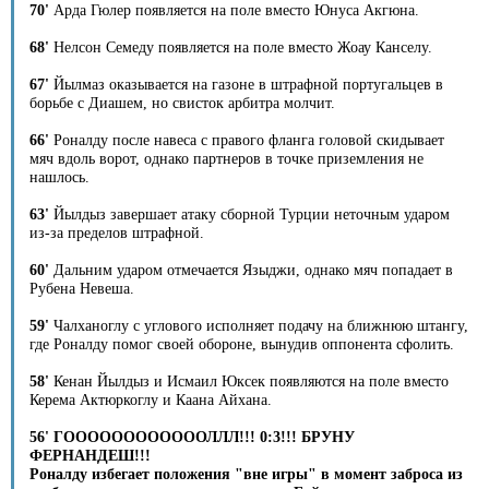
70'
Арда Гюлер появляется на поле вместо Юнуса Акгюна.
68'
Нелсон Семеду появляется на поле вместо Жоау Канселу.
67'
Йылмаз оказывается на газоне в штрафной португальцев в
борьбе с Диашем, но свисток арбитра молчит.
66'
Роналду после навеса с правого фланга головой скидывает
мяч вдоль ворот, однако партнеров в точке приземления не
нашлось.
63'
Йылдыз завершает атаку сборной Турции неточным ударом
из-за пределов штрафной.
60'
Дальним ударом отмечается Языджи, однако мяч попадает в
Рубена Невеша.
59'
Чалханоглу с углового исполняет подачу на ближнюю штангу,
где Роналду помог своей обороне, вынудив оппонента сфолить.
58'
Кенан Йылдыз и Исмаил Юксек появляются на поле вместо
Керема Актюркоглу и Каана Айхана.
56' ГООООООООООООЛЛЛ!!! 0:3!!! БРУНУ
ФЕРНАНДЕШ!!!
Роналду избегает положения "вне игры" в момент заброса из