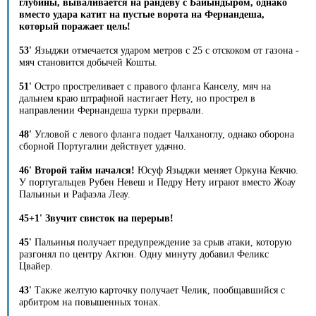
глубины, вываливается на рандеву с Байындыром, однако
вместо удара катит на пустые ворота на Фернандеша,
который поражает цель!
53'
Языджи отмечается ударом метров с 25 с отскоком от газона -
мяч становится добычей Кошты.
51'
Остро простреливает с правого фланга Канселу, мяч на
дальнем краю штрафной настигает Нету, но прострел в
направлении Фернандеша турки прервали.
48'
Угловой с левого фланга подает Чалханоглу, однако оборона
сборной Португалии действует удачно.
46' Второй тайм начался!
Юсуф Языджи меняет Оркуна Кекчю.
У португальцев Рубен Невеш и Педру Нету играют вместо Жоау
Пальиньи и Рафаэла Леау.
45+1' Звучит свисток на перерыв!
45'
Пальинья получает предупреждение за срыв атаки, которую
разгонял по центру Акгюн. Одну минуту добавил Феликс
Цвайер.
43'
Также желтую карточку получает Челик, пообщавшийся с
арбитром на повышенных тонах.