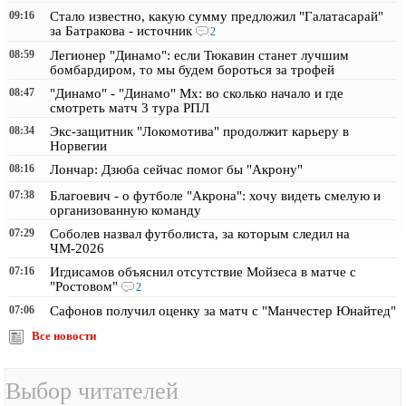
09:16
Стало известно, какую сумму предложил "Галатасарай"
за Батракова - источник
2
08:59
Легионер "Динамо": если Тюкавин станет лучшим
бомбардиром, то мы будем бороться за трофей
08:47
"Динамо" - "Динамо" Мх: во сколько начало и где
смотреть матч 3 тура РПЛ
08:34
Экс-защитник "Локомотива" продолжит карьеру в
Норвегии
08:16
Лончар: Дзюба сейчас помог бы "Акрону"
07:38
Благоевич - о футболе "Акрона": хочу видеть смелую и
организованную команду
07:29
Соболев назвал футболиста, за которым следил на
ЧМ-2026
07:16
Игдисамов объяснил отсутствие Мойзеса в матче с
"Ростовом"
2
07:06
Сафонов получил оценку за матч с "Манчестер Юнайтед"
Все новости
Выбор читателей