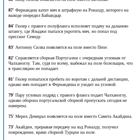
87'
Фернандеш катит мяч в штрафную на Роналду, которого на
выходе опередил Байындыр.
84'
Гюлер с правого полуфланга исполняет подачу на дальнюю
штангу, где Языджи пытался укротить мяч, но попал под
прессинг Семеду.
83'
Антониу Силва появляется на поле вместо Пепе.
82'
Справляется сборная Португалии с очередным угловым от
Чалханоглу. Там, судя по всему, выбежал на поле болельщик, что
в трансляцию не попадает.
81'
Гюлер попытался пробить по воротам с дальней дистанции,
однако мяч попадает в Фернандеша и уходит на угловой.
79'
Пару угловых подряд с правого фланга подает Чалханоглу,
однако оборона португальской сборной пропускать сегодня не
намерена.
75'
Мерих Демирал появляется на поле вместо Самета Акайдина.
73'
Акайдин, прерывая передачу на ход Роналду, получил
повреждение, врачи сборной Турции на поле.