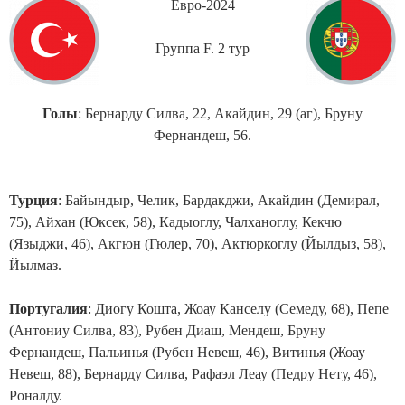
Евро-2024
Группа F. 2 тур
Голы
: Бернарду Силва, 22, Акайдин, 29 (аг), Бруну
Фернандеш, 56.
Турция
: Байындыр, Челик, Бардакджи, Акайдин (Демирал,
75), Айхан (Юксек, 58), Кадыоглу, Чалханоглу, Кекчю
(Языджи, 46), Акгюн (Гюлер, 70), Актюркоглу (Йылдыз, 58),
Йылмаз.
Португалия
: Диогу Кошта, Жоау Канселу (Семеду, 68), Пепе
(Антониу Силва, 83), Рубен Диаш, Мендеш, Бруну
Фернандеш, Пальинья (Рубен Невеш, 46), Витинья (Жоау
Невеш, 88), Бернарду Силва, Рафаэл Леау (Педру Нету, 46),
Роналду.