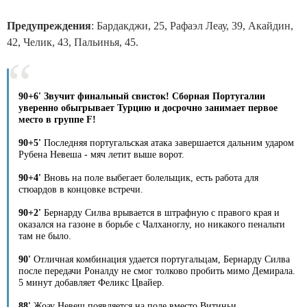
Предупреждения
: Бардакджи, 25, Рафаэл Леау, 39, Акайдин,
42, Челик, 43, Пальинья, 45.
90+6' Звучит финальный свисток! Сборная Португалии
уверенно обыгрывает Турцию и досрочно занимает первое
место в группе F!
90+5'
Последняя португальская атака завершается дальним ударом
Рубена Невеша - мяч летит выше ворот.
90+4'
Вновь на поле выбегает болельщик, есть работа для
стюардов в концовке встречи.
90+2'
Бернарду Силва врывается в штрафную с правого края и
оказался на газоне в борьбе с Чалханоглу, но никакого пенальти
там не было.
90'
Отличная комбинация удается португальцам, Бернарду Силва
после передачи Роналду не смог толково пробить мимо Демирала.
5 минут добавляет Феликс Цвайер.
88'
Жоау Невеш появляется на поле вместо Витиньи.