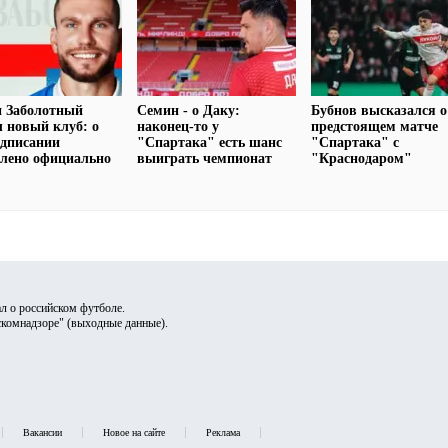
н Заболотный
Семин - о Даку:
Бубнов высказался о
 новый клуб: о
наконец-то у
предстоящем матче
одписании
"Спартака" есть шанс
"Спартака" с
лено официально
выиграть чемпионат
"Краснодаром"
л о российском футболе.
скомнадзоре" (
выходные данные
).
Вакансии
Новое на сайте
Реклама