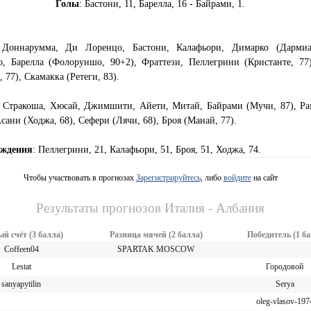
Голы
: Бастони, 11, Барелла, 16 - Байрами, 1.
 Доннарумма, Ди Лоренцо, Бастони, Калафьори, Димарко (Дармиа
, Барелла (Фолоруншо, 90+2), Фраттези, Пеллегрини (Кристанте, 77)
, 77), Скамакка (Ретеги, 83).
: Стракоша, Хюсай, Джимшити, Айети, Митай, Байрами (Мучи, 87), Ра
сани (Ходжа, 68), Сефери (Лячи, 68), Броя (Манай, 77).
еждения
: Пеллегрини, 21, Калафьори, 51, Броя, 51, Ходжа, 74.
Чтобы участвовать в прогнозах
Зарегистрируйтесь
, либо
войдите
на сайт
Результаты прогнозов Италия - Албания
й счёт (3 балла)
Разница мячей (2 балла)
Победитель (1 ба
Coffeen04
SPARTAK MOSCOW
Lestat
Городовой
sanyapytilin
Serya
oleg-vlasov-197