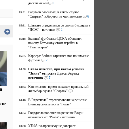
десяти мячей
1
Радимов рассказал, в каком случае
05:41
"Спартак" поборется за чемпионство
6
Шевалье определился со своим будущим в
05:31
"ПСЖ" - источник
2
+
Бывший футболист ЦСКА объяснил,
05:18
почему Батракову стоит перейти в
"Галатасарай"
Каррера: Зобнин отражает мое понимание
05:05
футбола
2
Стало известно, при каком условии
04:58
"Зенит" отпустит Луиса Энрике -
источник
7
Канчельскис: время покажет, правильный
04:34
й
ли выбор сделал "Спартак"
1
В "Арсенале" отреагировали на решение
04:16
есне
Винисиуса остаться в "Реале"
Гвардиола повлиял на решение Родри
04:04
отказаться от "Реала" - источник
УЕФА по-прежнему не доверяет
03:38