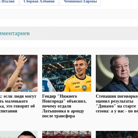
я Италии
Сборная Албании
Чемпионат Европы
мментариев
: если люди могут
Гендир "Нижнего
Степашин поговорко
ть маленького
Новгорода" объяснил,
оценил результаты
ка, это говорит об
почему отдали
"Динамо" на старте
спитании
Латышонка в аренду
сезона: а у нас - по в
после трансфера