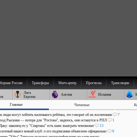
борная России
Трансферы
Матч-центр
Прогнозы
Трансляции
Лига
Англия
Испания
ов
Европы
Главные
Читаемые
К
и люди могут хейтить маленького ребёнка, это говорит об их воспитании
7
уход Рыскина — потеря для "Ростова", надеюсь, они останутся в РПЛ
1
Даку: наконец-то у "Спартака" есть шанс выиграть чемпионат
13
олотный нашел новый клуб: о его подписании объявлено официально
9
ренер "Уфы" Тетрадзе получил дисквалификацию на один месяц