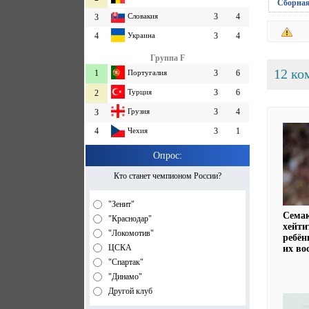
Сборна
Словакия
3
4
3
4
Украина
3
4
Группа F
12 ко
1
Португалия
3
6
Турция
3
6
2
Грузия
3
4
3
4
Чехия
3
1
Опрос:
Кто станет чемпионом России?
"Зенит"
Семак
"Краснодар"
хейти
"Локомотив"
ребён
ЦСКА
их во
"Спартак"
"Динамо"
Другой клуб