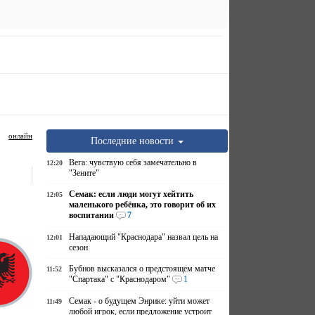
онлайн
Последние новости
Вега: чувствую себя замечательно в
12:20
"Зените"
Семак: если люди могут хейтить
12:05
маленького ребёнка, это говорит об их
воспитании
7
Нападающий "Краснодара" назвал цель на
12:01
сезон
Бубнов высказался о предстоящем матче
11:52
"Спартака" с "Краснодаром"
1
Семак - о будущем Энрике: уйти может
11:49
любой игрок, если предложение устроит