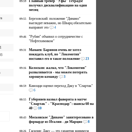
Главный тренер "Уфы" Тетрадзе
09:59
получил дисквалификацию на один
месяц
та
Березовский: положение "Динамо"
09:55
выглядит неважно, но Шварц обязательно
выправит это
4
"Рубин" объявил о сотрудничестве с
09:46
"Нефтехимиком"
1
Мамаев: Баринов очень не хотел
09:31
покидать клуб, но "Локомотив"
93
поставил его в такое положение
23
Колосков: жалко, что "Локомотив"
09:16
разваливается - мы можем потерять
а
хорошую команду
3
Камоцци оценил переход Даку в "Спартак"
08:59
6
Губерниев назвал фаворита в матче
08:55
"Спартак" - "Краснодар": шансы 60 на
40
10
Московское "Динамо" заинтересовано в
08:43
форварде из Италии - ди Марцио
8
Гасилин: Даку — это гарантия минимум
08:26