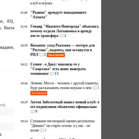
клуб и игрока
"Родина" арендует нападающего
11:40
"Ахмата"
н, 83),
Гендир "Нижнего Новгорода" объяснил,
11:16
, Кьеза
почему отдали Латышонка в аренду
после трансфера
2
Вахания: уход Рыскина — потеря для
10:59
мадани,
"Ростова", надеюсь, они останутся в
РПЛ
1
эксклюзив
Семин - о Даку: наконец-то у
10:52
"Спартака" есть шанс выиграть
чемпионат
13
Ленини: Месси – человек с другой планеты,
10:44
буду рассказывать своим внукам о нем
1
эксклюзив
Антон Заболотный нашел новый клуб: о
10:29
лл)
его подписании объявлено официально
9
Степашин поговоркой оценил результаты
10:14
"Динамо" на старте сезона: а у нас - по
весне
1
4