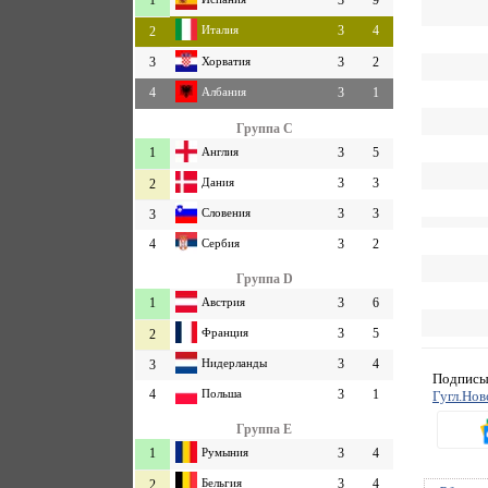
1
3
9
Италия
3
4
2
3
Хорватия
3
2
4
Албания
3
1
Группа C
1
Англия
3
5
Дания
3
3
2
Словения
3
3
3
4
Сербия
3
2
Группа D
1
Австрия
3
6
Франция
3
5
2
Нидерланды
3
4
3
Подписыв
4
Польша
3
1
Гугл.Нов
Группа E
1
Румыния
3
4
Бельгия
3
4
2