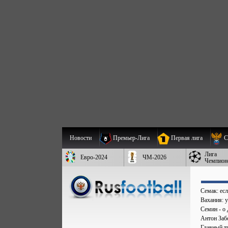
Новости
Премьер-Лига
Первая лига
С
Лига
Евро-2024
ЧМ-2026
Чемпион
Семак: есл
Вахания: 
Семин - о 
Антон Заб
Главный т