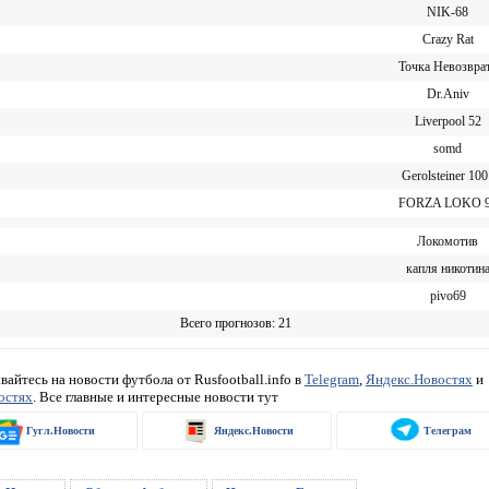
NIK-68
Crazy Rat
Точка Невозвра
Dr.Aniv
Liverpool 52
somd
Gerolsteiner 100
FORZA LOKO 
Локомотив
капля никотин
pivo69
Всего прогнозов: 21
айтесь на новости футбола от Rusfootball.info в
Telegram
,
Яндекс.Новостях
и
остях
. Все главные и интересные новости тут
Гугл.Новости
Яндекс.Новости
Телеграм