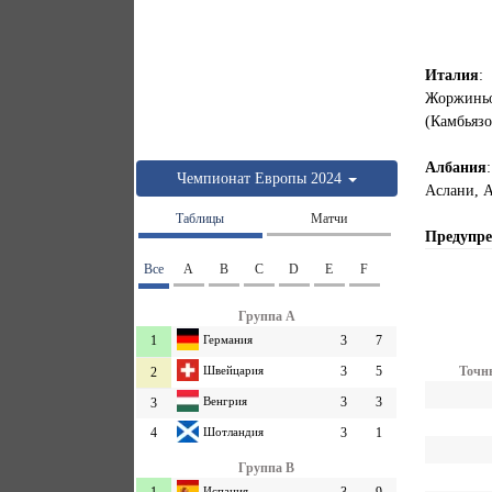
Италия
:
Жоржиньо
(Камбьязо
Албания
Чемпионат Европы 2024
Аслани, А
Таблицы
Матчи
Предупр
Все
A
B
C
D
E
F
Группа A
1
Германия
3
7
Точны
Швейцария
3
5
2
Венгрия
3
3
3
4
Шотландия
3
1
Группа B
Испания