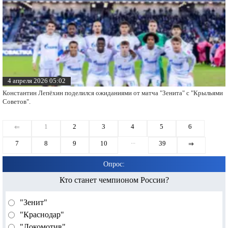
4 апреля 2026 05:02
Константин Лепёхин поделился ожиданиями от матча "Зенита" с "Крыльями
Советов".
1
2
3
4
5
6
⇐
...
7
8
9
10
39
⇒
Опрос:
Кто станет чемпионом России?
"Зенит"
"Краснодар"
"Локомотив"