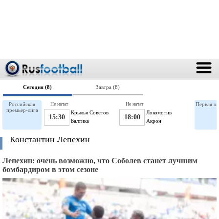
Сегодня (8)
Завтра (8)
Российская
Не начат
Не начат
Первая ли
премьер-лига
Крылья Советов
Локомотив
15:30
18:00
Балтика
Акрон
Константин Лепехин
Лепехин: очень возможно, что Соболев станет лучшим
бомбардиром в этом сезоне