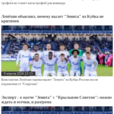
трофеев не станет катастрофой для команды.
Лепёхин объяснил, почему вылет "Зенита" из Кубка не
критичен
9 апреля 2026 23:15
Константин Лепёхин оценил вылет "Зенита" из Кубка России после
поражения от "Спартака".
Эксперт - о матче "Зенита" с "Крыльями Советов": можно
ждать и осечки, и разгрома