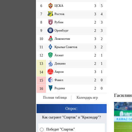
6
ЦСКА
3
5
7
Ростов
3
4
8
Рубин
2
3
9
Оренбург
2
3
10
Локомотив
3
2
11
Крылья Советов
3
2
12
Ахмат
2
1
13
Динамо
2
1
Акрон
3
1
14
Факел
2
0
15
Родина
2
0
16
Гасилин
Полная таблица
Календарь игр
Опрос:
Как сыграют "Спартак" и "Краснодар"?
Победит "Спартак"