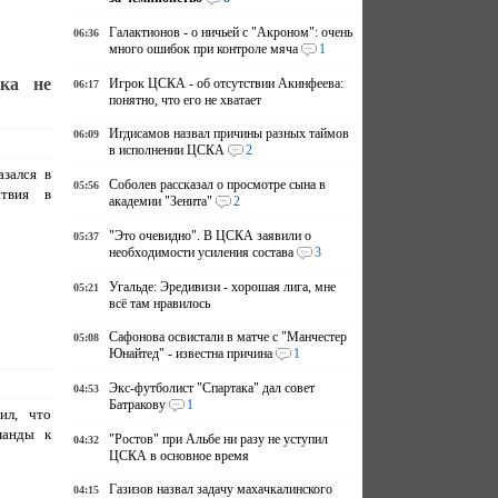
Галактионов - о ничьей с "Акроном": очень
06:36
много ошибок при контроле мяча
1
ка не
Игрок ЦСКА - об отсутствии Акинфеева:
06:17
понятно, что его не хватает
Игдисамов назвал причины разных таймов
06:09
в исполнении ЦСКА
2
азался в
Соболев рассказал о просмотре сына в
05:56
ствия в
академии "Зенита"
2
"Это очевидно". В ЦСКА заявили о
05:37
необходимости усиления состава
3
Угальде: Эредивизи - хорошая лига, мне
05:21
всё там нравилось
Сафонова освистали в матче с "Манчестер
05:08
Юнайтед" - известна причина
1
Экс-футболист "Спартака" дал совет
04:53
Батракову
1
ил, что
манды к
"Ростов" при Альбе ни разу не уступил
04:32
ЦСКА в основное время
Газизов назвал задачу махачкалинского
04:15