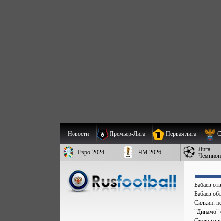
Новости
Премьер-Лига
Первая лига
С
Лига
Евро-2024
ЧМ-2026
Чемпион
Бабаев от
Бабаев об
Силкин: н
"Динамо" 
Стало изве