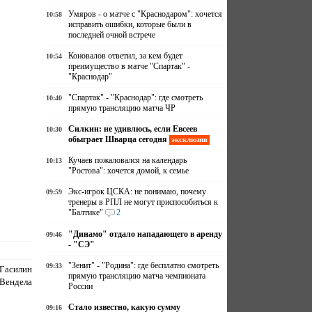
Умяров - о матче с "Краснодаром": хочется
10:58
исправить ошибки, которые были в
последней очной встрече
Коновалов ответил, за кем будет
10:54
преимущество в матче "Спартак" -
"Краснодар"
"Спартак" - "Краснодар": где смотреть
10:40
прямую трансляцию матча ЧР
Силкин: не удивлюсь, если Евсеев
10:30
обыграет Шварца сегодня
эксклюзив
Кучаев пожаловался на календарь
10:13
"Ростова": хочется домой, к семье
Экс-игрок ЦСКА: не понимаю, почему
09:59
тренеры в РПЛ не могут приспособиться к
"Балтике"
2
"Динамо" отдало нападающего в аренду
09:46
- "СЭ"
"Зенит" - "Родина": где бесплатно смотреть
09:33
Гасилин
прямую трансляцию матча чемпионата
Вендела
России
Стало известно, какую сумму
09:16