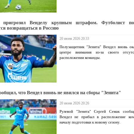
" пригрозил Венделу крупным штрафом. Футболист по
тся возвращаться в Россию
20 июня 2026 20:33
Полузащитник "Зенита" Вендел вновь ок
центре внимания из-за своего отсут
расположении команды.
ообщил, что Вендел вновь не явился на сборы "Зенита"
20 июня 2026 20:26
Рулевой "Зенита" Сергей Семак сообщ
Вендел не прибыл в расположение ко
началу подготовки к новому сезону.