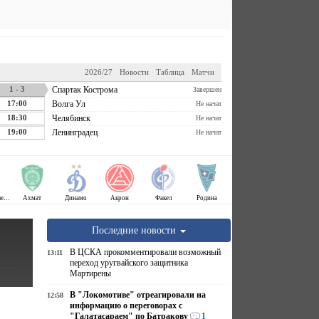
2026/27
Новости
Таблица
Матчи
1 - 3
Спартак Кострома
Завершен
17:00
Волга Ул
Не начат
18:30
Челябинск
Не начат
19:00
Ленинградец
Не начат
Крылья Советов
Ахмат
Динамо
Акрон
Факел
Родина
Последние новости
В ЦСКА прокомментировали возможный
13:11
переход уругвайского защитника
Мартирены
В "Локомотиве" отреагировали на
12:58
информацию о переговорах с
"Галатасараем" по Батракову
1