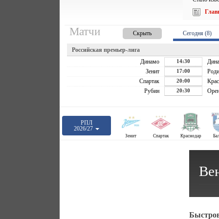
Глав
Матчи
Скрыть
Сегодня (8)
Российская премьер-лига
Динамо
14:30
Дин
Зенит
17:00
Роди
Спартак
20:00
Крас
Рубин
20:30
Орен
РПЛ
2026/27
Зенит
Спартак
Краснодар
Ба
Ве
Быстров