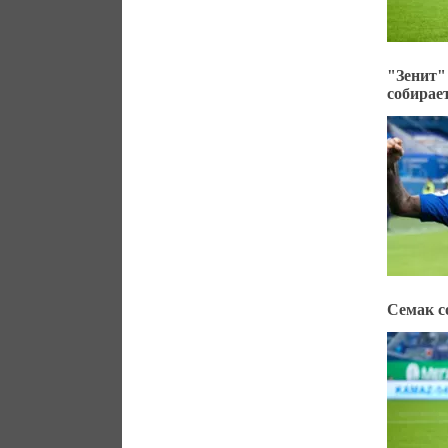
"Зенит
собирае
Семак с