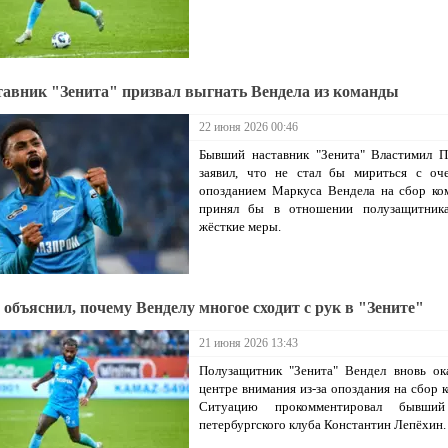
тавник "Зенита" призвал выгнать Вендела из команды
22 июня 2026 00:46
Бывший наставник "Зенита" Властимил П
заявил, что не стал бы мириться с оч
опозданием Маркуса Вендела на сбор ко
принял бы в отношении полузащитник
жёсткие меры.
 объяснил, почему Венделу многое сходит с рук в "Зените"
21 июня 2026 13:43
Полузащитник "Зенита" Вендел вновь ок
центре внимания из-за опоздания на сбор 
Ситуацию прокомментировал бывший
петербургского клуба Константин Лепёхин.