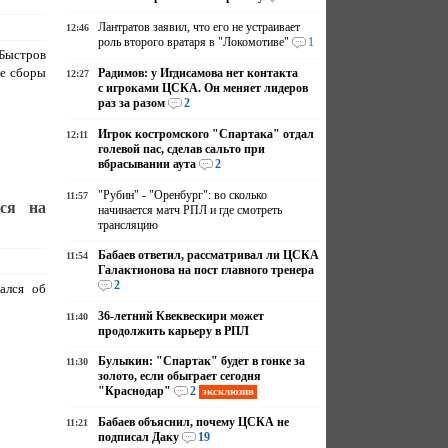
Лантратов заявил, что его не устраивает
12:46
роль второго вратаря в "Локомотиве"
1
ыстров
ие сборы
Радимов: у Игдисамова нет контакта
12:27
с игроками ЦСКА. Он меняет лидеров
раз за разом
2
Игрок костромского "Спартака" отдал
12:11
голевой пас, сделав сальто при
вбрасывании аута
2
"Рубин" - "Оренбург": во сколько
11:57
тся на
начинается матч РПЛ и где смотреть
трансляцию
Бабаев ответил, рассматривал ли ЦСКА
11:54
Галактионова на пост главного тренера
2
ался об
36-летний Квеквескири может
11:40
продолжить карьеру в РПЛ
Булыкин: "Спартак" будет в гонке за
11:30
золото, если обыграет сегодня
"Краснодар"
2
эксклюзив
Бабаев объяснил, почему ЦСКА не
11:21
подписал Даку
19