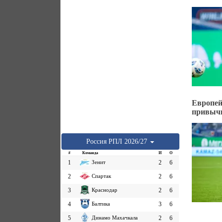
Европе
привыч
Россия
РПЛ
2026/27
#
Команда
И
О
1
Зенит
2
6
2
Спартак
2
6
3
Краснодар
2
6
4
Балтика
3
6
5
Динамо Махачкала
2
6