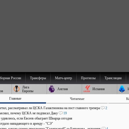
борная России
Трансферы
Матч-центр
Прогнозы
Трансляции
Лига
Англия
Испания
ов
Европы
Главные
Читаемые
К
ветил, рассматривал ли ЦСКА Галактионова на пост главного тренера
2
ъяснил, почему ЦСКА не подписал Даку
19
е удивлюсь, если Евсеев обыграет Шварца сегодня
отдало нападающего в аренду - "СЭ"
стно, какую сумму предложил "Галатасарай" за Батракова - источник
4