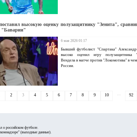
поставил высокую оценку полузащитнику "Зенита", сравнив
 "Баварии"
6 мая 2026 01:17
Бывший футболист "Спартака" Александр
высоко оценил игру полузащитника "
Вендела в матче против "Локомотива" в че
России.
...
1
2
3
4
5
6
7
8
9
10
92
л о российском футболе.
скомнадзоре" (
выходные данные
).