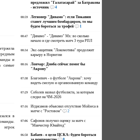
предложил "Галатасарай" за Батракова
- источник
4
Легионер "Динамо": если Тюкавин
08:59
станет лучшим бомбардиром, то мы
будем бороться за трофей
1
"Динамо" - "Динамо" Мх: во сколько
08:47
начало и где смотреть матч 3 тура РПЛ
етржела
Экс-защитник "Локомотива" продолжит
08:34
ередным
карьеру в Норвегии
манды и
Лончар: Дзюба сейчас помог бы
08:16
а самые
"Акрону"
Благоевич - о футболе "Акрона": хочу
07:38
видеть смелую и организованную команду
Соболев назвал футболиста, за которым
07:29
следил на ЧМ-2026
Игдисамов объяснил отсутствие Мойзеса в
07:16
матче с "Ростовом"
2
азался в
Сафонов получил оценку за матч с
команды.
07:06
"Манчестер Юнайтед"
 игрок
Бабаев - о цели ЦСКА: будем бороться
06:58
за чемпионство
8