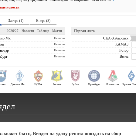
ные новости
Завтра (1)
Вчера (8)
2026/27
Новости
Таблица
Матчи
Первая лига
амо Мх
СКА-Хабаровск
Не начат
на
КАМАЗ
Не начат
нодар
Ротор
Не начат
бург
Велес
Не начат
лтика
Динамо Махачкала
ЦСКА
Ростов
Рубин
Оренбург
Локомотив
ндел
: может быть, Вендел на удачу решил опоздать на сбор