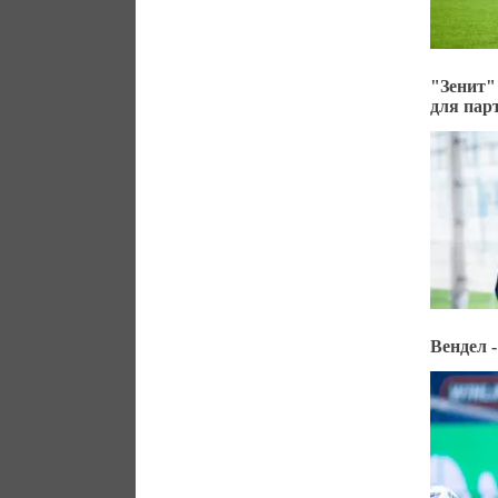
"Зенит"
для пар
Вендел 