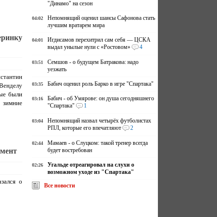
"Динамо" на сезон
Непомнящий оценил шансы Сафонова стать
04:02
лучшим вратарем мира
еринку
Игдисамов перехитрил сам себя — ЦСКА
04:01
выдал унылые нули с «Ростовом»
4
Семшов - о будущем Батракова: надо
03:51
уезжать
стантин
Бабич оценил роль Барко в игре "Спартака"
03:35
Венделу
рые были
Бабич - об Умярове: он душа сегодняшнего
03:16
 зимние
"Спартака"
1
Непомнящий назвал четырёх футболистах
03:04
РПЛ, которые его впечатляют
2
Мамаев - о Слуцком: такой тренер всегда
02:44
омент
будет востребован
Угальде отреагировал на слухи о
02:26
возможном уходе из "Спартака"
зался о
Все новости