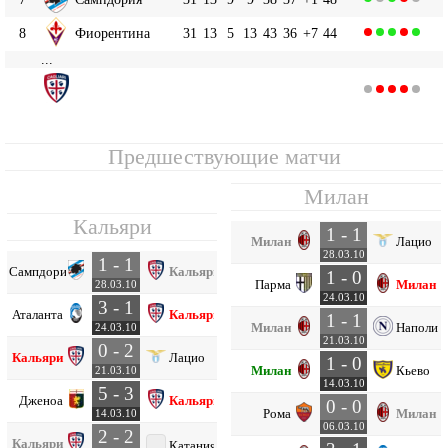
8
Фиорентина
31
13
5
13
43
36
+7
44
...
Кальяри
12
31
11
7
13
48
47
+1
40
Предшествующие матчи
Милан
Кальяри
1 - 1
Милан
Лацио
28.03.10
1 - 1
Сампдория
Кальяри
1 - 0
Парма
Милан
28.03.10
24.03.10
3 - 1
Аталанта
Кальяри
1 - 1
Милан
Наполи
24.03.10
21.03.10
0 - 2
Кальяри
Лацио
1 - 0
Милан
Кьево
21.03.10
14.03.10
5 - 3
Дженоа
Кальяри
0 - 0
Рома
Милан
14.03.10
06.03.10
2 - 2
Кальяри
Катания