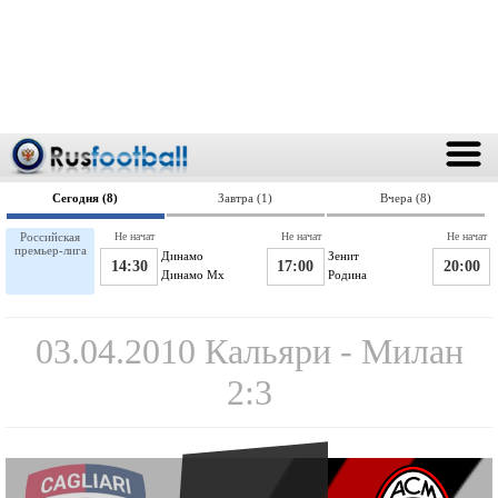
Сегодня (8)
Завтра (1)
Вчера (8)
Российская
Не начат
Не начат
Не начат
премьер-лига
Динамо
Зенит
14:30
17:00
20:00
Динамо Мх
Родина
03.04.2010 Кальяри - Милан
2:3