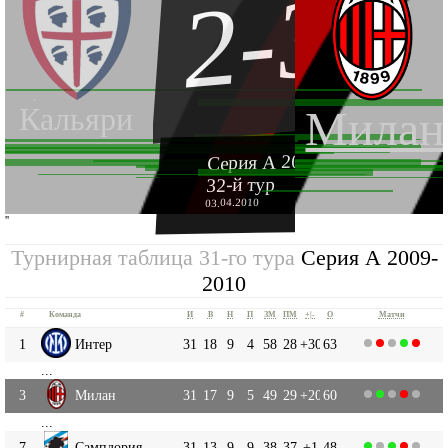
2-3
Кальяри
Милан
Серия А 2009-2010
32-й тур
03.04.2010
''
Турнирная таблица 31-го тура
Серия А 2009-
2010
#
Команда
И
В
Н
П
ЗМ
ПМ
+|-
О
Матчи
1
Интер
31
18
9
4
58
28
+30
63
...
3
Милан
31
17
9
5
49
29
+20
60
...
7
Сампдория
31
13
9
9
38
37
+1
48