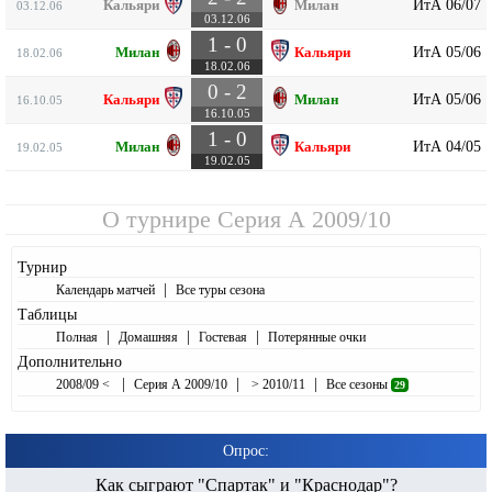
ИтА 06/07
Кальяри
Милан
03.12.06
03.12.06
1 - 0
ИтА 05/06
Милан
Кальяри
18.02.06
18.02.06
0 - 2
ИтА 05/06
Кальяри
Милан
16.10.05
16.10.05
1 - 0
ИтА 04/05
Милан
Кальяри
19.02.05
19.02.05
О турнире
Серия А 2009/10
Турнир
|
Календарь матчей
Все туры сезона
Таблицы
|
|
|
Полная
Домашняя
Гостевая
Потерянные очки
Дополнительно
|
|
|
2008/09 <
Серия А 2009/10
> 2010/11
Все сезоны
29
Опрос:
Как сыграют "Спартак" и "Краснодар"?