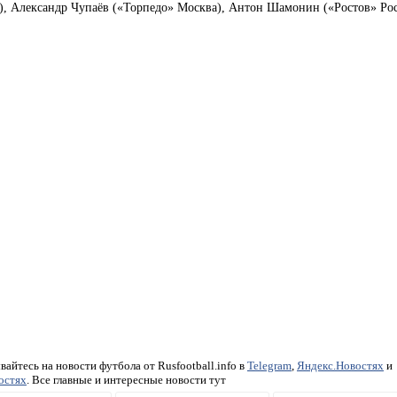
), Александр Чупаёв («Торпедо» Москва), Антон Шамонин («Ростов» Рос
айтесь на новости футбола от Rusfootball.info в
Telegram
,
Яндекс.Новостях
и
остях
. Все главные и интересные новости тут