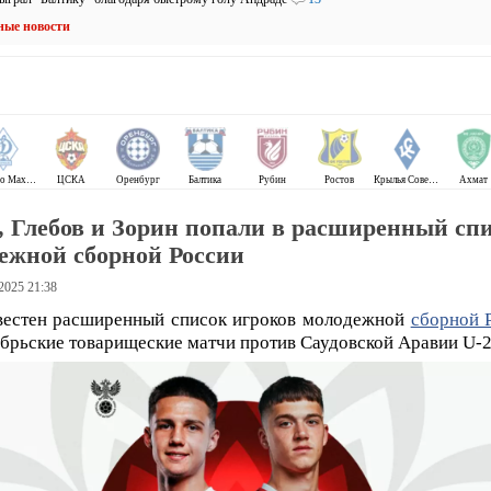
ные новости
Динамо Махачкала
ЦСКА
Оренбург
Балтика
Рубин
Ростов
Крылья Советов
Ахмат
, Глебов и Зорин попали в расширенный сп
ежной сборной России
 2025 21:38
вестен расширенный список игроков молодежной
сборной 
ябрьские товарищеские матчи против Саудовской Аравии U-2