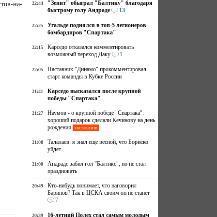
"Зенит" обыграл "Балтику" благодаря
тов-на-
22:44
быстрому голу Андраде
13
Угальде поднялся в топ-5 легионеров-
22:25
бомбардиров "Спартака"
Карседо отказался комментировать
22:15
возможный переход Даку
1
Наставник "Динамо" прокомментировал
22:05
старт команды в Кубке России
Карседо высказался после крупной
21:41
победы "Спартака"
Наумов - о крупной победе "Спартака":
21:27
хороший подарок сделали Кечинову на день
рождения
эксклюзив
Талалаев: я знал еще весной, что Бориско
21:08
уйдет
Андраде забил гол "Балтике", но не стал
21:00
праздновать
Кто-нибудь понимает, что наговорил
20:49
Баринов? Так в ЦСКА своим он не станет
7
16-летний Полех стал самым молодым
20:39