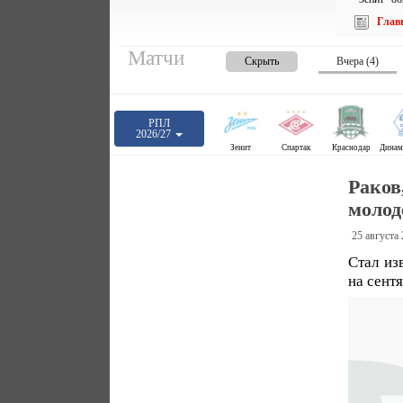
Глав
Матчи
Скрыть
Вчера (4)
РПЛ
2026/27
Зенит
Спартак
Краснодар
Раков
молод
25 августа
Стал из
на сент