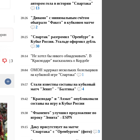
автором гола в истории "Спартака"
13
"Динамо" с минимальным счётом
20:26
обыграло "Факел" в кубковом матче
2
орин
"Спартак" разгромил "Оренбург" в
20:25
Кубке России. Угальде оформил дубль
30
"Не хотел бы никого обнадеживать". В
20:14
"Краснодаре" высказались о Кордобе
|
3
ОМОН задержал нескольких болельщиков
20:04
на кубковой игре "Спартака"
1
+
Стали известны составы на кубковый
19:57
матч "Зенит" - "Балтика"
4
"Краснодар" и "Ахмат" опубликовали
19:42
составы на игру в Кубке России
"Фламенго" улучшил предложение по
19:30
игроку "Зенита" - ESPN
Даку присутствует на матче
19:15
"Спартака" с "Оренбургом" (фото)
3