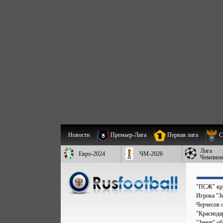
Новости
Премьер-Лига
Первая лига
С
Лига
Евро-2024
ЧМ-2026
Чемпион
"ПСЖ" кру
Игрока "Зе
Черчесов 
"Краснода
"Зенит" о