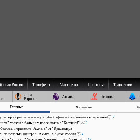
борная России
Трансферы
Матч-центр
Прогнозы
Трансляции
Лига
Англия
Испания
ов
Европы
Главные
Читаемые
К
пно проиграл испанскому клубу. Сафонов был заменён в перерыве
2
нита" увезли в больницу после матча с "Балтикой"
2
объяснил поражение "Ахмата" от "Краснодара"
р" по пенальти обыграл "Ахмат" в Кубке России
4
быграл "Балтику" благодаря быстрому голу Андраде
13