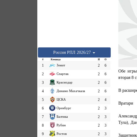
Россия
РПЛ
2026/27
#
Команда
И
О
1
Зенит
2
6
Обе игры
2
Спартак
2
6
вторая 8 с
3
Краснодар
2
6
В расшир
4
Динамо Махачкала
2
6
5
ЦСКА
2
4
Вратари
6
Оренбург
2
3
Александ
7
Балтика
2
3
Тула), Да
8
Рубин
2
3
9
Ростов
2
3
Защитни