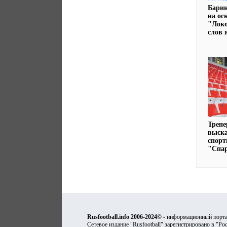
Барин
на ос
"Локо
слов 
Трене
выска
спорт
"Спа
Rusfootball.info 2006-2024©
- информационный порта
Сетевое издание "Rusfootball" зарегистрировано в "Ро