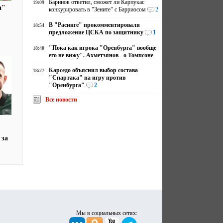
Баринов ответил, сможет ли Карпукас
19:09
а"
конкурировать в "Зените" с Барриосом
2
В "Расинге" прокомментировали
18:54
предложение ЦСКА по защитнику
1
"Пока как игрока "Оренбурга" вообще
18:40
его не вижу". Ахметзянов - о Томпсоне
Карседо объяснил выбор состава
18:27
"Спартака" на игру против
"Оренбурга"
2
Все новости
 за
Мы в социальных сетях: