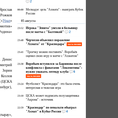
2
Ярослав
Мелкадзе: цель "Ахмата" - выиграть Кубок
00:00
России
 Рожков
(«
Урал
»
05 августа
омотив»
Игрока "Зенита" увезли в больницу
23:52
Родина»
после матча с "Балтикой"
2
Черчесов объяснил поражение
23:48
"Ахмата" от "Краснодара"
эксклюзив
"Троечку можно поставить". Воробьёв
23:41
оценил свою игру в матче с "Ахматом"
, Денис
Воробьев вступился за Баринова после
23:30
Дмитрий
конфликта с фанатами "Локомотива":
л Зорин
нужно уважать легенду клуба
6
 Козлов
эксклюзив
в (ЦСКА
Футболист "Краснодара": это была очень
23:24
нбург),
интересная и тяжелая игра
ЦСКА может подписать полузащитника
23:10
"Акрона" - источник
"Краснодар" по пенальти обыграл
22:59
"Ахмат" в Кубке России
4
тырау»,