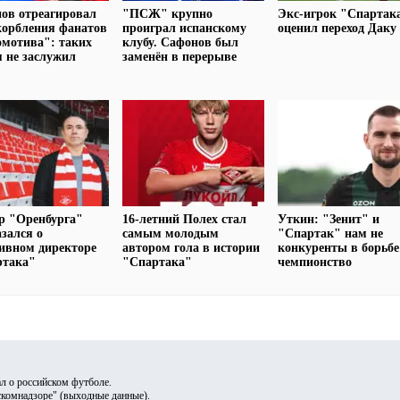
ов отреагировал
"ПСЖ" крупно
Экс-игрок "Спартак
корбления фанатов
проиграл испанскому
оценил переход Даку
мотива": таких
клубу. Сафонов был
я не заслужил
заменён в перерыве
р "Оренбурга"
16-летний Полех стал
Уткин: "Зенит" и
зался о
самым молодым
"Спартак" нам не
ивном директоре
автором гола в истории
конкуренты в борьбе
ртака"
"Спартака"
чемпионство
л о российском футболе.
скомнадзоре" (
выходные данные
).