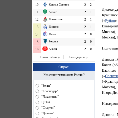
10
Крылья Советов
2
2
Джамалуд
11
Ахмат
2
1
Крашевск
12
Локомотив
2
1
(«
Рубин
»
Екатеринб
13
Динамо
2
1
Москва),
Факел
2
0
14
Москва), 
Родина
2
0
15
Полузащи
Акрон
2
0
16
Полная таблица
Календарь игр
Данила Г
Боков (об
Опрос:
Василье
Кто станет чемпионом России?
(«
Спартак
(«Красно
"Зенит"
Москва),
"Краснодар"
Игорь Дми
"Локомотив"
ЦСКА
Нападаю
"Спартак"
"Динамо"
Даниил М