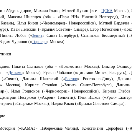
ин Абдулкадыров, Михаил Рядно, Матвей Лукин (все –
ЦСКА
Москва), 
ий, Максим Шнапцев (оба – «Пари НН» Нижний Новгород), Илья
 Казань), Илья Кирш («Черноморец» Новороссийск), Матвей Бардачев 
ург), Иван Лепский («Крылья Советов» Самара), Егор Погостнов («Лок
 Никита Лобов («
Зенит
» Санкт-Петербург), Станислав Бессмертный («
Вадим Чурилов («
Торпедо
» Москва)
тники
одяев, Никита Салтыков (оба – «Локомотив» Москва), Виктор Окишор
а – «
Динамо
» Москва), Руслан Чобанов («Динамо» Минск, Беларусь), 
в («Сочи»), Даниил Шанталий («
Ростов
» Ростов-на-Дону), Дании
» Москва), Кирилл Столбов («Зенит» Санкт-Петербург), Данила
дар»), Илья Родионов («Черноморец» Новороссийск), Кирилл Глебо
 Дмитрий Пестряков («Акрон» Тольятти), Илья Ишков («Урал» Екатери
триев («Спартак» Москва), Вадим Раков («Крылья Советов» Самара).
щие
оторин («КАМАЗ» Набережные Челны), Константин Дорофеев («А