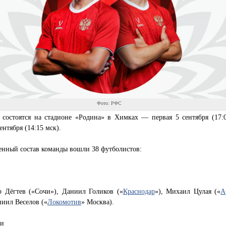
Фото: РФС
 состоятся на стадионе «Родина» в Химках — первая 5 сентября (17:0
ентября (14:15 мск).
енный состав команды вошли 38 футболистов:
р Дёгтев («Сочи»), Даниил Голиков («
Краснодар
»), Михаил Цулая («
А
ниил Веселов («
Локомотив
» Москва).
ки