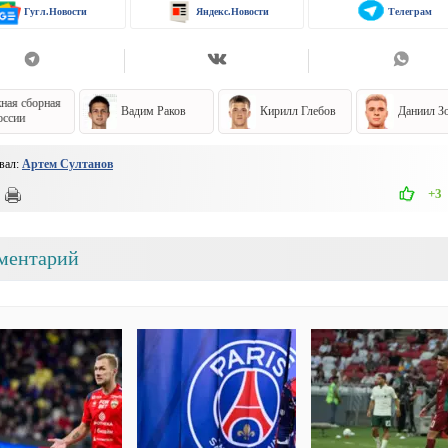
Гугл.Новости
Яндекс.Новости
Телеграм
ная сборная
Вадим Раков
Кирилл Глебов
Даниил З
оссии
вал:
Артем Султанов
+3
ментарий