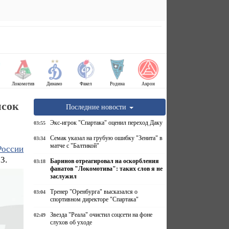
Локомотив
Динамо
Факел
Родина
Акрон
исок
Последние новости
Экс-игрок "Спартака" оценил переход Даку
03:55
Семак указал на грубую ошибку "Зенита" в
03:34
матче с "Балтикой"
России
3.
Баринов отреагировал на оскорбления
03:18
фанатов "Локомотива": таких слов я не
заслужил
Тренер "Оренбурга" высказался о
03:04
спортивном директоре "Спартака"
Звезда "Реала" очистил соцсети на фоне
02:49
слухов об уходе