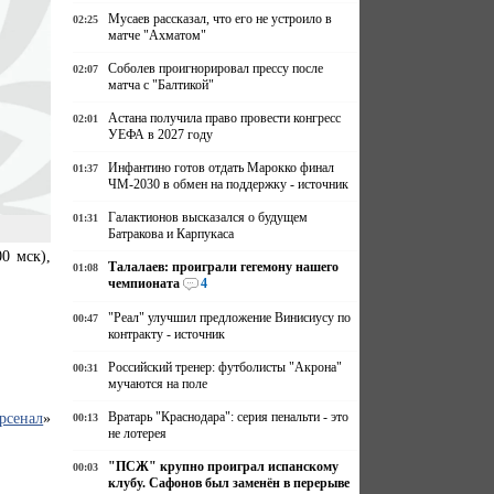
Мусаев рассказал, что его не устроило в
02:25
матче "Ахматом"
Соболев проигнорировал прессу после
02:07
матча с "Балтикой"
Астана получила право провести конгресс
02:01
УЕФА в 2027 году
Инфантино готов отдать Марокко финал
01:37
ЧМ-2030 в обмен на поддержку - источник
Галактионов высказался о будущем
01:31
Батракова и Карпукаса
0 мск),
Талалаев: проиграли гегемону нашего
01:08
чемпионата
4
"Реал" улучшил предложение Винисиусу по
00:47
контракту - источник
Российский тренер: футболисты "Акрона"
00:31
мучаются на поле
рсенал
»
Вратарь "Краснодара": серия пенальти - это
00:13
не лотерея
"ПСЖ" крупно проиграл испанскому
00:03
клубу. Сафонов был заменён в перерыве