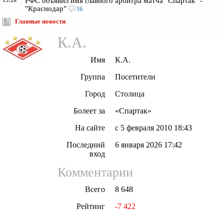
15:20
РФС объявил имя главного арбитра матча "Спартак" -
"Краснодар"
16
Главные новости
К.А.
Имя
К.А.
Группа
Посетители
Город
Столица
Болеет за
«Спартак»
На сайте
с 5 февраля 2010 18:43
Последний
6 января 2026 17:42
вход
Комментарии
Всего
8 648
Рейтинг
-7 422