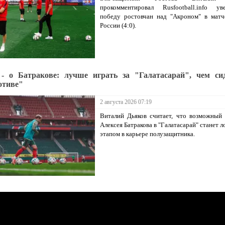
прокомментировал Rusfootball.info ув
победу ростовчан над "Акроном" в матч
России (4:0).
- о Батракове: лучше играть за "Галатасарай", чем си
отиве"
2 августа 2026 07:19
Виталий Дьяков считает, что возможный
Алексея Батракова в "Галатасарай" станет 
этапом в карьере полузащитника.