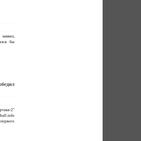
 заявил,
ился бы
обедил
така-2"
all.info
 первого