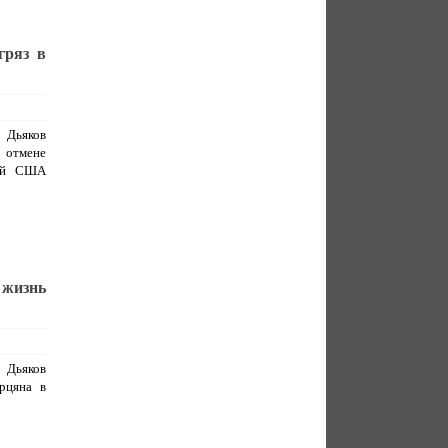
гряз в
 Дьяков
б отмене
ной США
 жизнь
 Дьяков
рцяна в