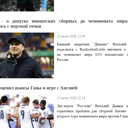
 - о допуске юношеских сборных до чемпионата мира
ось с мертвой точки
25 июня 2026 23:46
Бывший защитник "Динамо" Виталий
поделился с Rusfootball.info мнением о
на чемпионат мира U15 юношеских 
России.
оценил шансы Ганы в игре с Англией
23 июня 2026 22:14
Экс-игрок "Ростова" Виталий Дьяков 
серьёзных проблем для сборной Англии 
второго тура чемпионата мира против Ганы