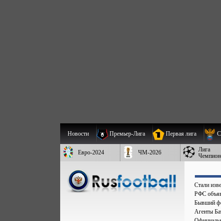
Новости
Премьер-Лига
Первая лига
С
Лига
Евро-2024
ЧМ-2026
Чемпион
Стали изве
РФС объяв
Бывший фо
Агенты Бат
Официальн