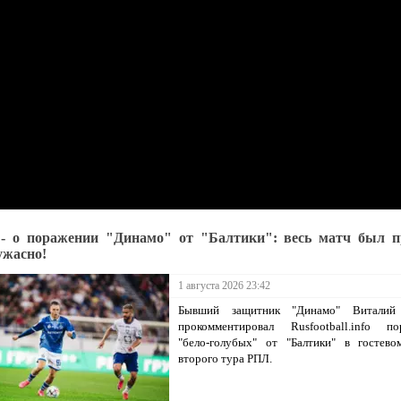
- о поражении "Динамо" от "Балтики": весь матч был п
ужасно!
1 августа 2026 23:42
Бывший защитник "Динамо" Виталий
прокомментировал Rusfootball.info по
"бело-голубых" от "Балтики" в гостево
второго тура РПЛ.