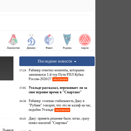
Локомотив
Динамо
Факел
Родина
Акрон
Последние новости
Рабинер отметил моменты, которыми
17:24
запомнился 1-й тур Пути РПЛ Кубка
России-2026/27
эксклюзив
Угальде рассказал, переживает ли за
17:05
свое игровое время в "Спартаке"
Рабинер: голевая стабильность Даку в
16:50
"Рубине" говорит, что это не калиф на час,
подобно Угальде
эксклюзив
Даку: принять решение было легко, сразу
16:41
понял масштаб "Спартака"
Дьяков