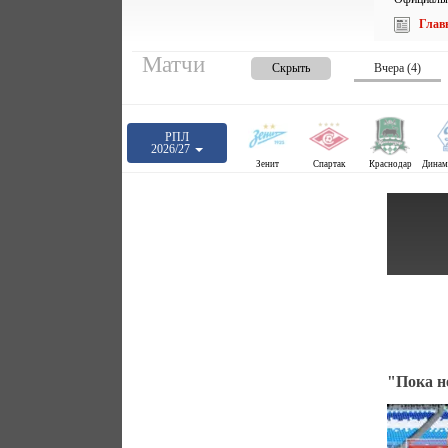
Глав
Матчи
Скрыть
Вчера (4)
РПЛ
2026/27
Зенит
Спартак
Краснодар
"Пока н