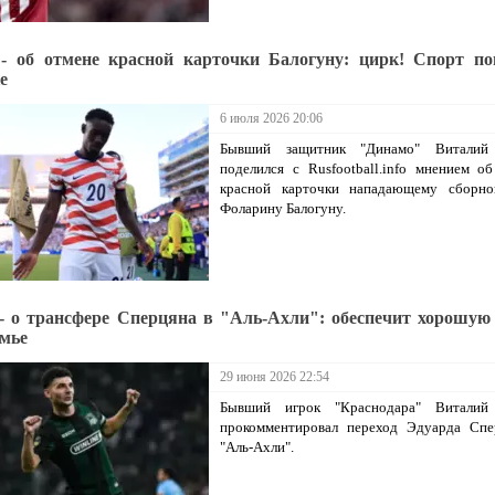
- об отмене красной карточки Балогуну: цирк! Спорт по
е
6 июля 2026 20:06
Бывший защитник "Динамо" Виталий
поделился с Rusfootball.info мнением о
красной карточки нападающему сбор
Фоларину Балогуну.
- о трансфере Сперцяна в "Аль-Ахли": обеспечит хорошую
емье
29 июня 2026 22:54
Бывший игрок "Краснодара" Виталий
прокомментировал переход Эдуарда Спе
"Аль-Ахли".