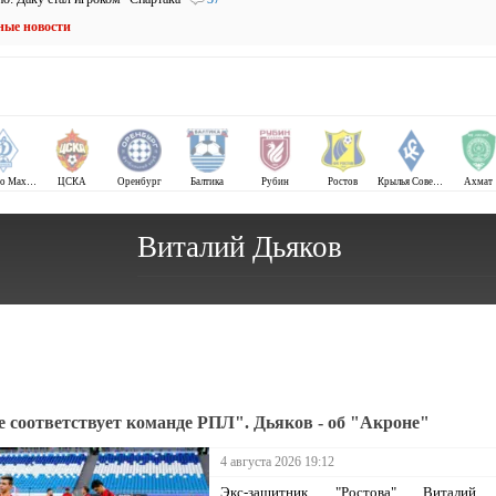
ные новости
Динамо Махачкала
ЦСКА
Оренбург
Балтика
Рубин
Ростов
Крылья Советов
Ахмат
Виталий Дьяков
е соответствует команде РПЛ". Дьяков - об "Акроне"
4 августа 2026 19:12
Экс-защитник "Ростова" Виталий 