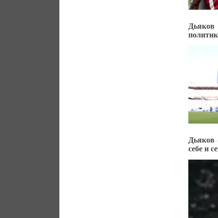
Дьяков 
политик
Дьяков 
себе и с