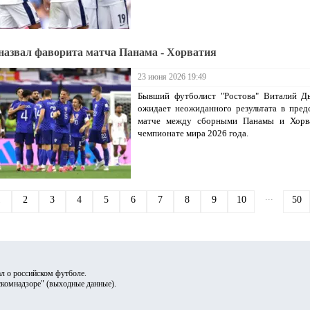
назвал фаворита матча Панама - Хорватия
23 июня 2026 19:49
Бывший футболист "Ростова" Виталий Дь
ожидает неожиданного результата в пре
матче между сборными Панамы и Хорв
чемпионате мира 2026 года.
...
1
2
3
4
5
6
7
8
9
10
50
л о российском футболе.
скомнадзоре" (
выходные данные
).