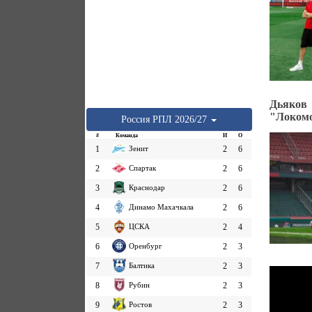
Дьяков 
"Локом
Россия
РПЛ
2026/27
#
Команда
И
О
1
Зенит
2
6
2
Спартак
2
6
3
Краснодар
2
6
4
Динамо Махачкала
2
6
5
ЦСКА
2
4
6
Оренбург
2
3
7
Балтика
2
3
8
Рубин
2
3
9
Ростов
2
3