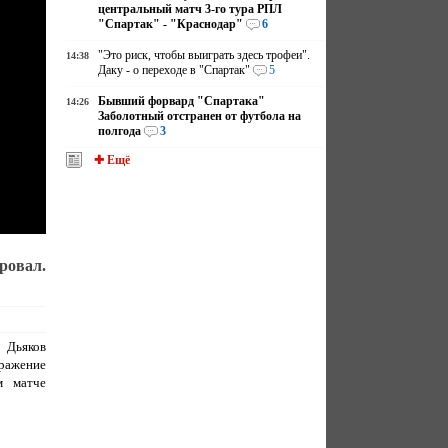
центральный матч 3-го тура РПЛ
"Спартак" - "Краснодар"
6
"Это риск, чтобы выиграть здесь трофеи".
14:38
Даку - о переходе в "Спартак"
5
Бывший форвард "Спартака"
14:26
Заболотный отстранен от футбола на
полгода
3
✚ Ещё
ровал.
 Дьяков
ражение
м матче