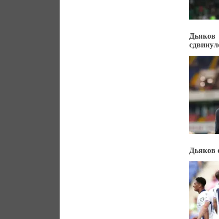
Дьяков
сдвинул
Дьяков 