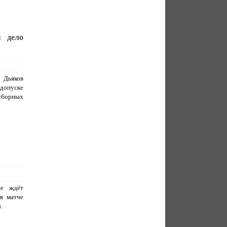
: дело
 Дьяков
 допуске
сборных
не ждёт
в матче
.