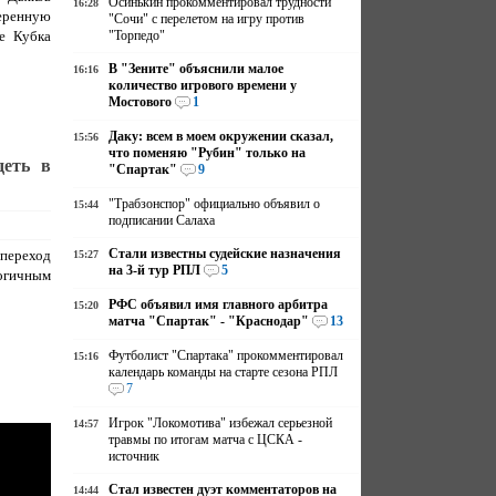
Осинькин прокомментировал трудности
16:28
еренную
"Сочи" с перелетом на игру против
е Кубка
"Торпедо"
В "Зените" объяснили малое
16:16
количество игрового времени у
Мостового
1
Даку: всем в моем окружении сказал,
15:56
что поменяю "Рубин" только на
деть в
"Спартак"
9
"Трабзонспор" официально объявил о
15:44
подписании Салаха
Стали известны судейские назначения
 переход
15:27
на 3-й тур РПЛ
5
логичным
РФС объявил имя главного арбитра
15:20
матча "Спартак" - "Краснодар"
13
Футболист "Спартака" прокомментировал
15:16
календарь команды на старте сезона РПЛ
7
Игрок "Локомотива" избежал серьезной
14:57
травмы по итогам матча с ЦСКА -
источник
Стал известен дуэт комментаторов на
14:44