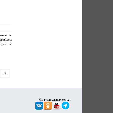
яков не
дстоящем
атии на
⇒
Мы в социальных сетях: