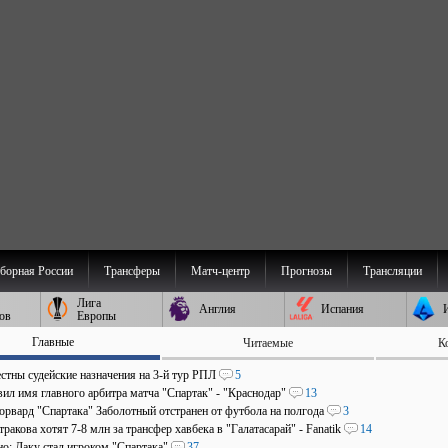
борная России
Трансферы
Матч-центр
Прогнозы
Трансляции
Лига
Англия
Испания
ов
Европы
Главные
Читаемые
К
стны судейские назначения на 3-й тур РПЛ
5
ил имя главного арбитра матча "Спартак" - "Краснодар"
13
рвард "Спартака" Заболотный отстранен от футбола на полгода
3
ракова хотят 7-8 млн за трансфер хавбека в "Галатасарай" - Fanatik
14
о: Даку стал игроком "Спартака"
37