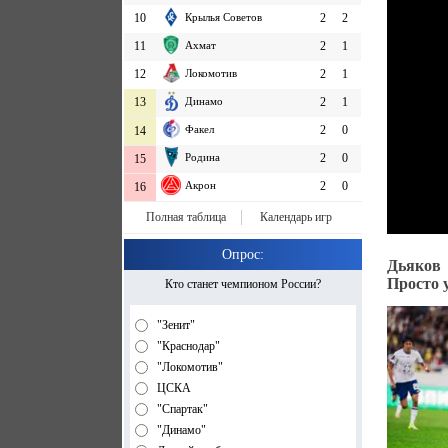
10
Крылья Советов
2
2
11
Ахмат
2
1
12
Локомотив
2
1
13
Динамо
2
1
Факел
2
0
14
Родина
2
0
15
Акрон
2
0
16
Полная таблица
Календарь игр
Опрос:
Дьяков 
Просто 
Кто станет чемпионом России?
"Зенит"
"Краснодар"
"Локомотив"
ЦСКА
"Спартак"
"Динамо"