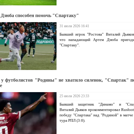
 Дзюба способен помочь "Спартаку"
31 июля 2026 16:41
Бывший игрок "Ростова" Виталий Дьяков
что нападающий Артем Дзюба пригод
"Спартаку".
 у футболистов "Родины" не хватило силенок, "Спартак" п
е
25 июля 2026 23:33
Бывший защитник "Динамо" и "Спар
Виталий Дьяков прокомментировал Rusfootb
победу "Спартака" над "Родиной" в матче
тура РПЛ (3:0).