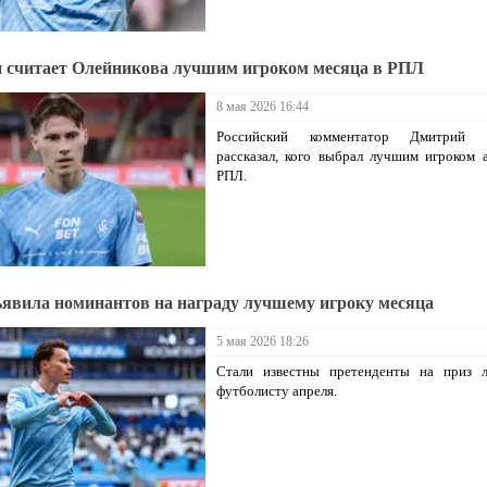
считает Олейникова лучшим игроком месяца в РПЛ
8 мая 2026 16:44
Российский комментатор Дмитрий 
рассказал, кого выбрал лучшим игроком 
РПЛ.
явила номинантов на награду лучшему игроку месяца
5 мая 2026 18:26
Стали известны претенденты на приз 
футболисту апреля.