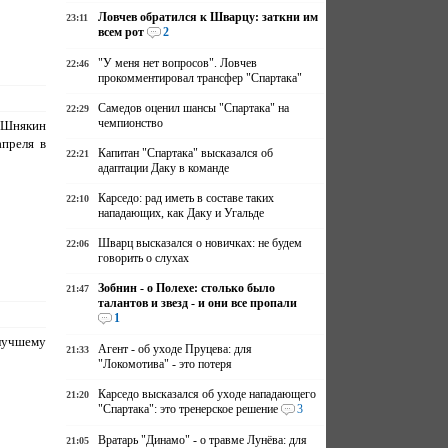
Ловчев обратился к Шварцу: заткни им
23:11
всем рот
2
"У меня нет вопросов". Ловчев
22:46
прокомментировал трансфер "Спартака"
Самедов оценил шансы "Спартака" на
22:29
чемпионство
Шнякин
апреля в
Капитан "Спартака" высказался об
22:21
адаптации Даку в команде
Карседо: рад иметь в составе таких
22:10
нападающих, как Даку и Угальде
Шварц высказался о новичках: не будем
22:06
говорить о слухах
Зобнин - о Полехе: столько было
21:47
талантов и звезд - и они все пропали
1
лучшему
Агент - об уходе Пруцева: для
21:33
"Локомотива" - это потеря
Карседо высказался об уходе нападающего
21:20
"Спартака": это тренерское решение
3
Вратарь "Динамо" - о травме Лунёва: для
21:05