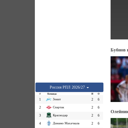
Бубнов 
Россия
РПЛ
2026/27
#
Команда
И
О
1
Зенит
2
6
2
Спартак
2
6
Олейник
3
Краснодар
2
6
4
Динамо Махачкала
2
6