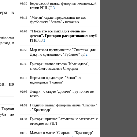
Березовский назвал фаворита чемпионской
03:30
гонки РПЛ
3
ера в
"Милан" сделал предложение по экс-
03:19
футболисту "Зенита" - источник
"Пока это всё выглядит очень по-
03:06
детски". Григорян раскритиковал клуб
ейников
РПЛ
3
ереход в
Мор назвал преимущество "Спартака" для
02:50
Даку по сравнению с "Рубином"
2
Григорян назвал игрока "Краснодара",
02:36
способного заменить Сперцяна
Кержаков предостерег "Зенит" от
02:18
недооценки "Родины"
ов, но
Лещук - о старте "Динамо": где-то нам не
02:05
везло
Гладилин назвал фаворита матча "Спартак"
01:52
" Тархан
- "Краснодар"
луба по
Григорян призвал Батракова не затягивать с
01:34
отъездом из РПЛ
Мамаев о матче "Спартак" - "Краснодар":
01:15