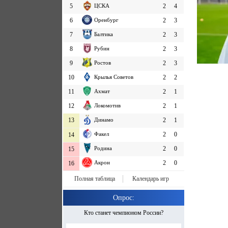
5
ЦСКА
2
4
6
Оренбург
2
3
7
Балтика
2
3
8
Рубин
2
3
9
Ростов
2
3
10
Крылья Советов
2
2
11
Ахмат
2
1
12
Локомотив
2
1
13
Динамо
2
1
Факел
2
0
14
Родина
2
0
15
Акрон
2
0
16
Полная таблица
Календарь игр
Опрос:
Кто станет чемпионом России?