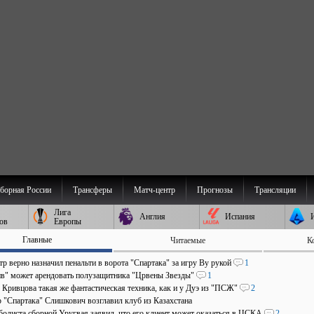
борная России
Трансферы
Матч-центр
Прогнозы
Трансляции
Лига
Англия
Испания
ов
Европы
Главные
Читаемые
К
р верно назначил пенальти в ворота "Спартака" за игру Ву рукой
1
в" может арендовать полузащитника "Црвены Звезды"
1
 Кривцова такая же фантастическая техника, как и у Дуэ из "ПСЖ"
2
р "Спартака" Слишкович возглавил клуб из Казахстана
болиста сборной Уругвая заявил, что его клиент может оказаться в ЦСКА
2