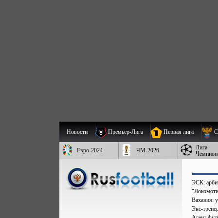
Новости
Премьер-Лига
Первая лига
С
Лига
Евро-2024
ЧМ-2026
Чемпион
ЭСК: арбит
"Локомоти
Вахания: у
Экс-трене
Агент фут