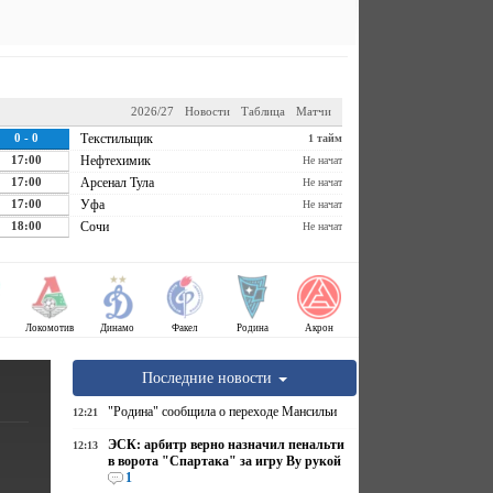
2026/27
Новости
Таблица
Матчи
0 - 0
Текстильщик
1 тайм
17:00
Нефтехимик
Не начат
17:00
Арсенал Тула
Не начат
17:00
Уфа
Не начат
18:00
Сочи
Не начат
Локомотив
Динамо
Факел
Родина
Акрон
Последние новости
"Родина" сообщила о переходе Мансильи
12:21
ЭСК: арбитр верно назначил пенальти
12:13
в ворота "Спартака" за игру Ву рукой
1