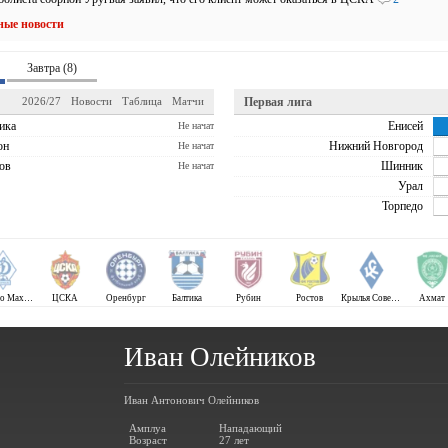
ные новости
Завтра (8)
2026/27
Новости
Таблица
Матчи
Первая лига
ика
Енисей
Не начат
он
Нижний Новгород
Не начат
ов
Шинник
Не начат
Урал
Торпедо
Динамо Махачкала
ЦСКА
Оренбург
Балтика
Рубин
Ростов
Крылья Советов
Ахмат
Иван Олейников
Иван Антонович Олейников
Амплуа
Нападающий
Возраст
27 лет