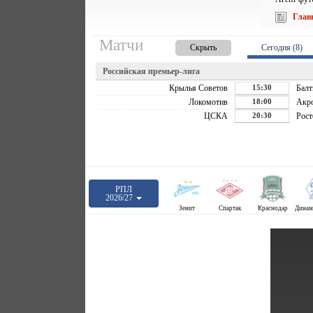
Глав
Матчи
Скрыть
Сегодня (8)
Российская премьер-лига
Крылья Советов
15:30
Балт
Локомотив
18:00
Акр
ЦСКА
20:30
Рост
РПЛ
2026/27
Зенит
Спартак
Краснодар