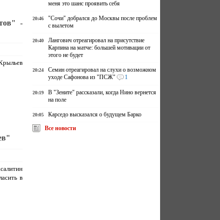
меня это шанс проявить себя
"Сочи" добрался до Москвы после проблем
20:46
тов" -
с вылетом
Лангович отреагировал на присутствие
20:40
Карпина на матче: большей мотивации от
этого не будет
Крыльев
Семин отреагировал на слухи о возможном
20:24
уходе Сафонова из "ПСЖ"
1
В "Зените" рассказали, когда Нино вернется
20:19
на поле
Карседо высказался о будущем Барко
20:05
Все новости
ев"
алитин
ласить в