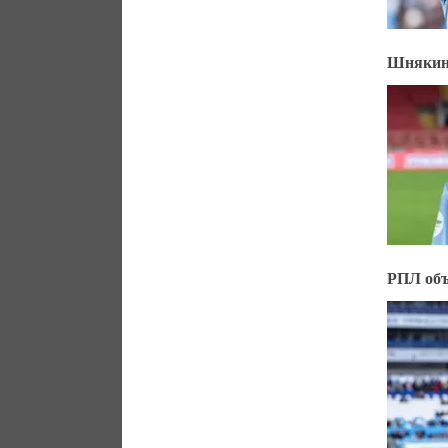
Шнякин 
РПЛ объ