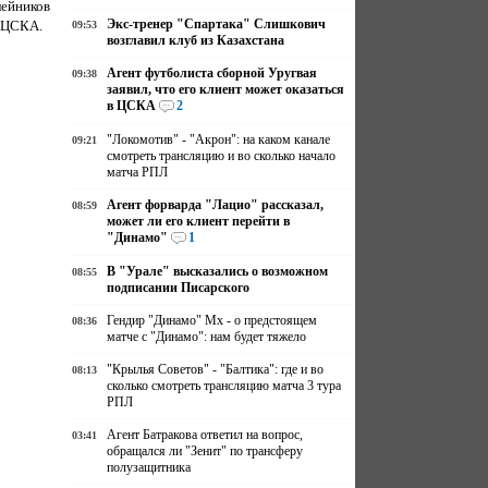
ейников
Экс-тренер "Спартака" Слишкович
й ЦСКА.
09:53
возглавил клуб из Казахстана
Агент футболиста сборной Уругвая
09:38
заявил, что его клиент может оказаться
в ЦСКА
2
"Локомотив" - "Акрон": на каком канале
09:21
смотреть трансляцию и во сколько начало
матча РПЛ
Агент форварда "Лацио" рассказал,
08:59
может ли его клиент перейти в
"Динамо"
1
В "Урале" высказались о возможном
08:55
подписании Писарского
Гендир "Динамо" Мх - о предстоящем
08:36
матче с "Динамо": нам будет тяжело
"Крылья Советов" - "Балтика": где и во
08:13
сколько смотреть трансляцию матча 3 тура
РПЛ
Агент Батракова ответил на вопрос,
03:41
обращался ли "Зенит" по трансферу
полузащитника