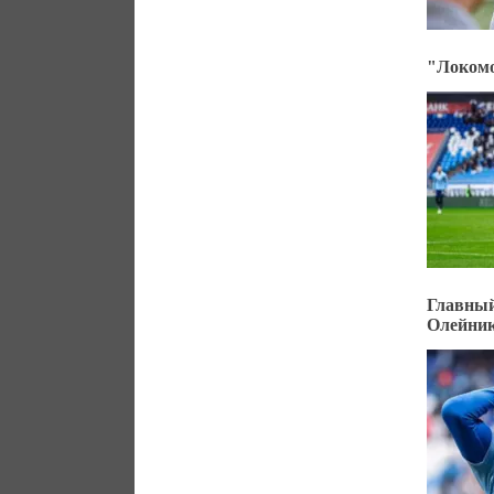
"Локомо
Главны
Олейни