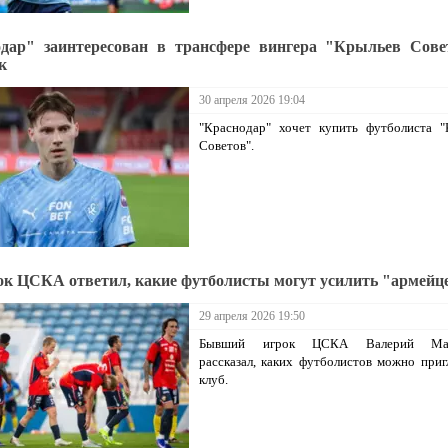
дар" заинтересован в трансфере вингера "Крыльев Сове
к
30 апреля 2026 19:04
"Краснодар" хочет купить футболиста "
Советов".
ок ЦСКА ответил, какие футболисты могут усилить "армейц
29 апреля 2026 19:50
Бывший игрок ЦСКА Валерий Мас
рассказал, каких футболистов можно приг
клуб.