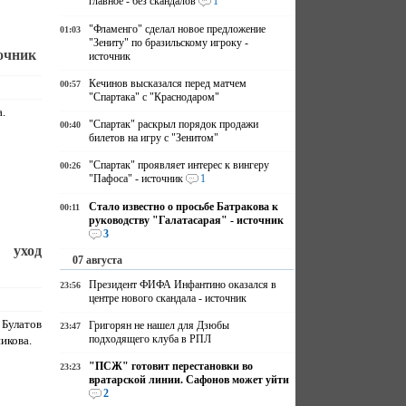
главное - без скандалов
1
"Фламенго" сделал новое предложение
01:03
"Зениту" по бразильскому игроку -
очник
источник
Кечинов высказался перед матчем
00:57
"Спартака" с "Краснодаром"
.
"Спартак" раскрыл порядок продажи
00:40
билетов на игру с "Зенитом"
"Спартак" проявляет интерес к вингеру
00:26
"Пафоса" - источник
1
Стало известно о просьбе Батракова к
00:11
руководству "Галатасарая" - источник
3
 уход
07 августа
Президент ФИФА Инфантино оказался в
23:56
центре нового скандала - источник
 Булатов
Григорян не нашел для Дзюбы
23:47
подходящего клуба в РПЛ
икова.
"ПСЖ" готовит перестановки во
23:23
вратарской линии. Сафонов может уйти
2