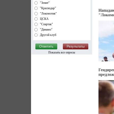
"Зенит"
"Краснодар"
Напада
"Локомотив"
"Локом
ЦСКА
"Спартак"
"Динамо"
Другой клуб
Показать все опросы
Гендир
предлож