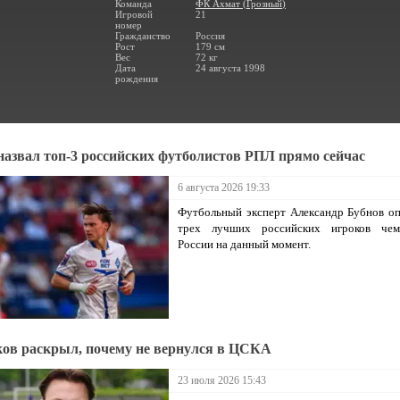
Команда
ФК Ахмат
(
Грозный
)
Игровой
21
номер
Гражданство
Россия
Рост
179 см
Вес
72 кг
Дата
24 августа 1998
рождения
назвал топ-3 российских футболистов РПЛ прямо сейчас
6 августа 2026 19:33
Футбольный эксперт Александр Бубнов о
трех лучших российских игроков чем
России на данный момент.
ов раскрыл, почему не вернулся в ЦСКА
23 июля 2026 15:43