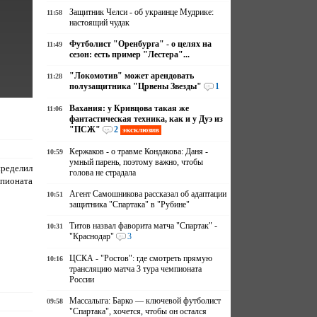
Защитник Челси - об украинце Мудрике:
11:58
настоящий чудак
Футболист "Оренбурга" - о целях на
11:49
сезон: есть пример "Лестера"...
"Локомотив" может арендовать
11:28
полузащитника "Црвены Звезды"
1
Вахания: у Кривцова такая же
11:06
фантастическая техника, как и у Дуэ из
"ПСЖ"
2
эксклюзив
Кержаков - о травме Кондакова: Даня -
10:59
умный парень, поэтому важно, чтобы
пределил
голова не страдала
пионата
Агент Самошникова рассказал об адаптации
10:51
защитника "Спартака" в "Рубине"
Титов назвал фаворита матча "Спартак" -
10:31
"Краснодар"
3
ЦСКА - "Ростов": где смотреть прямую
10:16
трансляцию матча 3 тура чемпионата
России
Массалыга: Барко — ключевой футболист
09:58
"Спартака", хочется, чтобы он остался