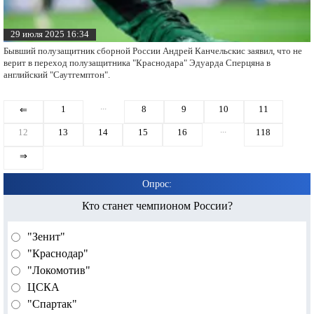
29 июля 2025 16:34
Бывший полузащитник сборной России Андрей Канчельскис заявил, что не
верит в переход полузащитника "Краснодара" Эдуарда Сперцяна в
английский "Саутгемптон".
...
1
8
9
10
11
⇐
...
12
13
14
15
16
118
⇒
Опрос:
Кто станет чемпионом России?
"Зенит"
"Краснодар"
"Локомотив"
ЦСКА
"Спартак"