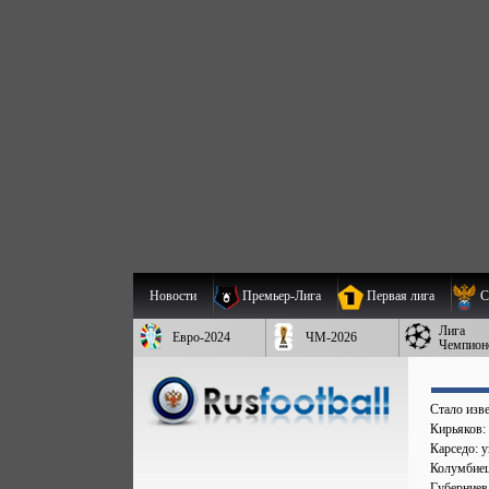
Новости
Премьер-Лига
Первая лига
С
Лига
Евро-2024
ЧМ-2026
Чемпион
Стало изве
Кирьяков:
Карседо: у
Колумбиец 
Губерниев