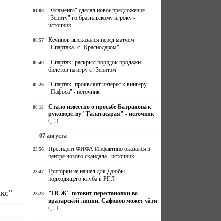
"Фламенго" сделал новое предложение
01:03
"Зениту" по бразильскому игроку -
источник
Кечинов высказался перед матчем
00:57
"Спартака" с "Краснодаром"
"Спартак" раскрыл порядок продажи
00:40
билетов на игру с "Зенитом"
"Спартак" проявляет интерес к вингеру
00:26
"Пафоса" - источник
Стало известно о просьбе Батракова к
00:11
руководству "Галатасарая" - источник
1
07 августа
Президент ФИФА Инфантино оказался в
23:56
центре нового скандала - источник
Григорян не нашел для Дзюбы
23:47
подходящего клуба в РПЛ
якс"
"ПСЖ" готовит перестановки во
23:23
вратарской линии. Сафонов может уйти
1