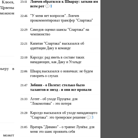
Ловчев обратился к Шварцу: заткни им
Клюев,
23:11
всем рот
1
"Црвены
озможном
"У меня нет вопросов". Ловчев
22:46
прокомментировал трансфер "Спартака"
Самедов оценил шансы "Спартака" на
22:29
чемпионство
Капитан "Спартака" высказался об
22:21
адаптации Даку в команде
Карседо: рад иметь в составе таких
22:10
нападающих, как Даку и Угальде
рьеру в
Шварц высказался о новичках: не будем
22:06
говорить о слухах
Зобнин - о Полехе: столько было
21:47
талантов и звезд - и они все пропали
Агент - об уходе Пруцева: для
21:33
"Локомотива" - это потеря
Карседо высказался об уходе нападающего
21:20
"Спартака": это тренерское решение
3
Вратарь "Динамо" - о травме Лунёва: для
21:05
меня это шанс проявить себя
с может