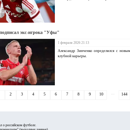
подписал экс-игрока "Уфы"
1 февраля 2026 21:13
Александр Зинченко определился с новы
клубной карьеры.
...
1
2
3
4
5
6
7
8
9
10
144
л о российском футболе.
скомнадзоре" (
выходные данные
).