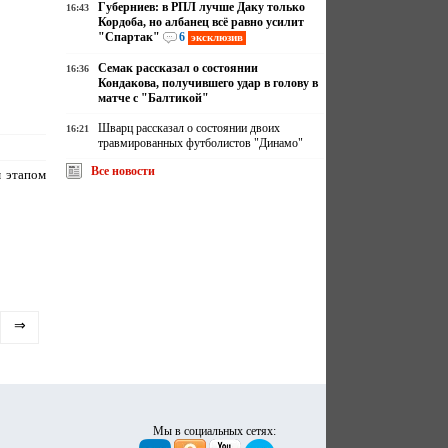
Губерниев: в РПЛ лучше Даку только
16:43
Кордоба, но албанец всё равно усилит
"Спартак"
6
эксклюзив
Семак рассказал о состоянии
16:36
Кондакова, получившего удар в голову в
матче с "Балтикой"
Шварц рассказал о состоянии двоих
16:21
травмированных футболистов "Динамо"
Все новости
м этапом
⇒
Мы в социальных сетях: