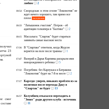
.
любим
2
Смородская: в этом сезоне "Локомотив" не
18:54
ждет ничего хорошего, там прямо все
плохо
эксклюзив
"Латышонок счастлив". Петров - об
18:33
адаптации голкипера в "Балтике"
2
Массалыга: "Спартак" будет стараться
18:15
занимать самые высокие места
получил
В "Спартаке" ответили, когда Жедсон
17:56
матча 23
вернется на поле после травмы
1
ортуной
Валерий и Дарья Карпины раскрыли имя
17:47
ля.
новорожденного ребенка
5
Погребняк: без Карпукаса и Батракова
17:32
"Локомотив" будет на 7-8-м месте
2
Карседо: уверен, никаких проблем из-за
17:17
политики после перехода Даку в
"Спартак" не будет
13
Колумбиец отказался переходить в
16:57
не смог
"Зенит" ради другого клуба - источник
 составе
11