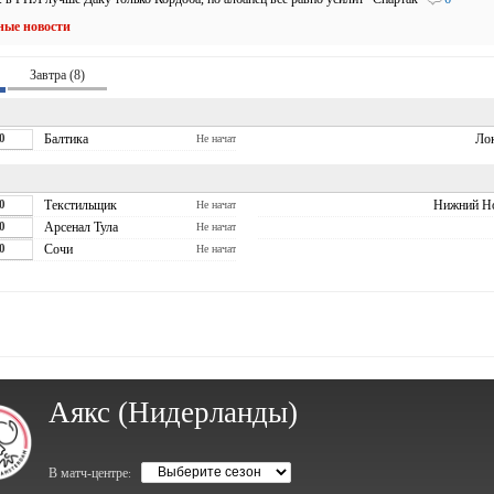
ные новости
Завтра (8)
0
Балтика
Ло
Не начат
0
Текстильщик
Нижний Н
Не начат
0
Арсенал Тула
Не начат
0
Сочи
Не начат
Аякс (Нидерланды)
В матч-центре
: