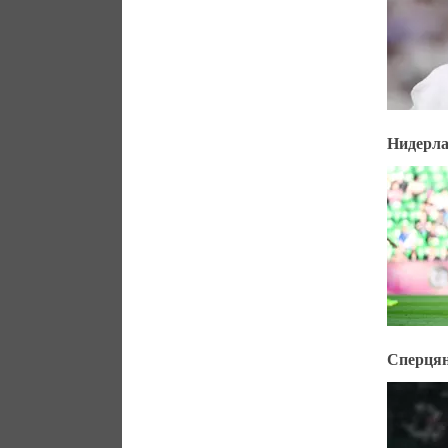
Нидерла
Сперцян