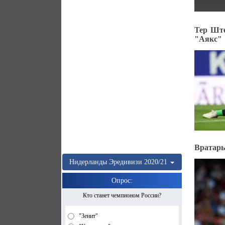
Тер Ште
"Аякс"
Вратарь
Нидерланды
Эредивизи
2020/21
Опрос:
Кто станет чемпионом России?
"Зенит"