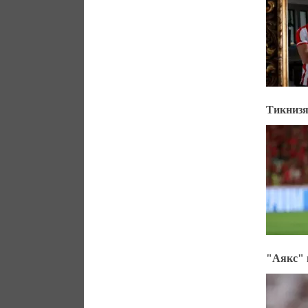
Тикнизя
"Аякс" 