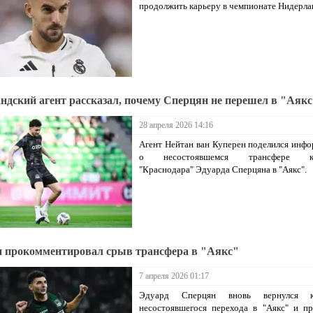
продолжить карьеру в чемпионате Нидерла
ндский агент рассказал, почему Сперцян не перешел в "Аяк
28 апреля 2026 14:16
Агент Нейтан ван Куперен поделился инф
о несостоявшемся трансфере ка
"Краснодара" Эдуарда Сперцяна в "Аякс".
 прокомментировал срыв трансфера в "Аякс"
7 апреля 2026 01:17
Эдуард Сперцян вновь вернулся 
несостоявшегося перехода в "Аякс" и пр