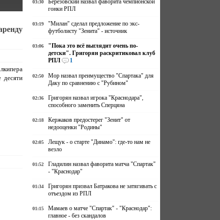
Березовский назвал фаворита чемпионской
03:30
гонки РПЛ
"Милан" сделал предложение по экс-
03:19
аренду
футболисту "Зенита" - источник
"Пока это всё выглядит очень по-
03:06
детски". Григорян раскритиковал клуб
РПЛ
1
лкипера
Мор назвал преимущество "Спартака" для
02:50
е десяти
Даку по сравнению с "Рубином"
Григорян назвал игрока "Краснодара",
02:36
способного заменить Сперцяна
Кержаков предостерег "Зенит" от
02:18
недооценки "Родины"
Лещук - о старте "Динамо": где-то нам не
02:05
везло
Гладилин назвал фаворита матча "Спартак"
01:52
- "Краснодар"
Григорян призвал Батракова не затягивать с
01:34
отъездом из РПЛ
Мамаев о матче "Спартак" - "Краснодар":
01:15
главное - без скандалов