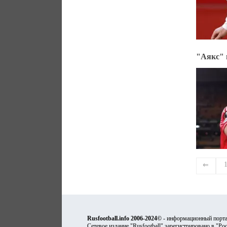
"Аякс" 
⇐
Rusfootball.info 2006-2024©
- информационный порта
Сетевое издание "Rusfootball" зарегистрировано в "Ро