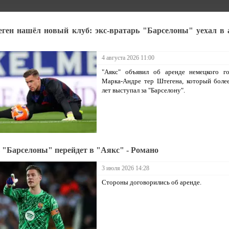
ген нашёл новый клуб: экс-вратарь "Барселоны" уехал в 
4 августа 2026 11:00
"Аякс" объявил об аренде немецкого го
Марка-Андре тер Штегена, который боле
лет выступал за "Барселону".
 "Барселоны" перейдет в "Аякс" - Романо
3 июля 2026 14:28
Стороны договорились об аренде.