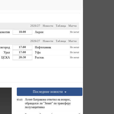
2026/27
Новости
Таблица
Матчи
комотив
18:00
Акрон
Не начат
2026/27
Новости
Таблица
Матчи
овгород
17:00
Нефтехимик
Не начат
Урал
17:00
Уфа
Не начат
ЦСКА
20:30
Ростов
Не начат
Последние новости
Агент Батракова ответил на вопрос,
03:41
обращался ли "Зенит" по трансферу
полузащитника