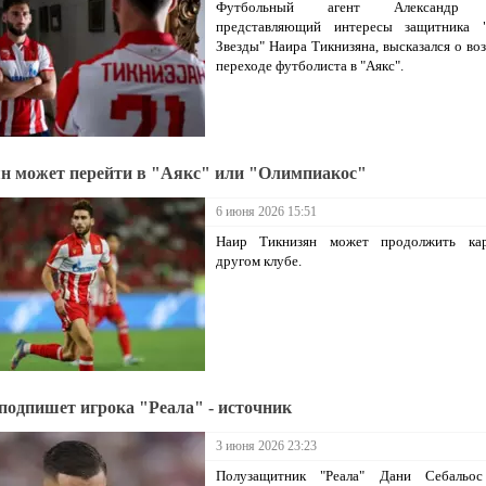
Футбольный агент Александр 
представляющий интересы защитника 
Звезды" Наира Тикнизяна, высказался о в
переходе футболиста в "Аякс".
н может перейти в "Аякс" или "Олимпиакос"
6 июня 2026 15:51
Наир Тикнизян может продолжить ка
другом клубе.
подпишет игрока "Реала" - источник
3 июня 2026 23:23
Полузащитник "Реала" Дани Себальо