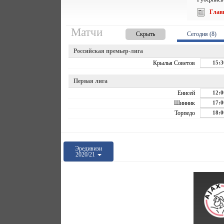
Глав
Матчи
Скрыть
Сегодня (8)
Российская премьер-лига
Крылья Советов
15:3
Первая лига
Енисей
12:0
Шинник
17:0
Торпедо
18:0
Эредивизи
2020/21