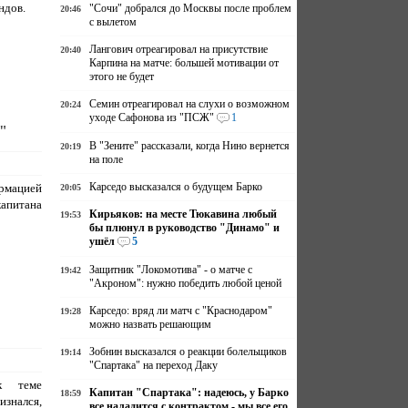
ндов.
"Сочи" добрался до Москвы после проблем
20:46
с вылетом
Лангович отреагировал на присутствие
20:40
Карпина на матче: большей мотивации от
этого не будет
Семин отреагировал на слухи о возможном
20:24
уходе Сафонова из "ПСЖ"
1
с"
В "Зените" рассказали, когда Нино вернется
20:19
на поле
Карседо высказался о будущем Барко
ормацией
20:05
питана
Кирьяков: на месте Тюкавина любый
19:53
бы плюнул в руководство "Динамо" и
ушёл
5
Защитник "Локомотива" - о матче с
19:42
"Акроном": нужно победить любой ценой
Карседо: вряд ли матч с "Краснодаром"
19:28
можно назвать решающим
Зобнин высказался о реакции болельщиков
19:14
"Спартака" на переход Даку
к теме
Капитан "Спартака": надеюсь, у Барко
18:59
изнался,
все наладится с контрактом - мы все его