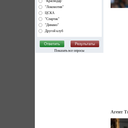
"Краснодар"
"Локомотив"
ЦСКА
"Спартак"
"Динамо"
Другой клуб
Показать все опросы
Агент Т