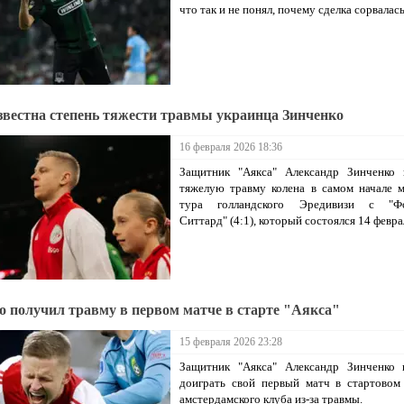
что так и не понял, почему сделка сорвалась
звестна степень тяжести травмы украинца Зинченко
16 февраля 2026 18:36
Защитник "Аякса" Александр Зинченко 
тяжелую травму колена в самом начале 
тура голландского Эредивизи с "Ф
Ситтард" (4:1), который состоялся 14 февра
о получил травму в первом матче в старте "Аякса"
15 февраля 2026 23:28
Защитник "Аякса" Александр Зинченко 
доиграть свой первый матч в стартовом
амстердамского клуба из-за травмы.