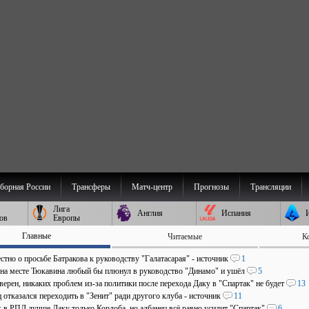
борная России
Трансферы
Матч-центр
Прогнозы
Трансляции
Лига
Англия
Испания
ов
Европы
Главные
Читаемые
К
стно о просьбе Батракова к руководству "Галатасарая" - источник
1
 на месте Тюкавина любый бы плюнул в руководство "Динамо" и ушёл
5
верен, никаких проблем из-за политики после перехода Даку в "Спартак" не будет
13
отказался переходить в "Зенит" ради другого клуба - источник
11
: в РПЛ лучше Даку только Кордоба, но албанец всё равно усилит "Спартак"
6