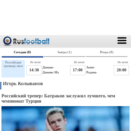
Сегодня (8)
Завтра (1)
Вчера (8)
Российская
Не начат
Не начат
Не начат
премьер-лига
Динамо
Зенит
14:30
17:00
20:00
Динамо Мх
Родина
Игорь Колыванов
Российский тренер: Батраков заслужил лучшего, чем
чемпионат Турции