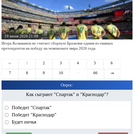
19 июня 2026 21:08
Игорь Колыванов не считает сборную Бразилии одним из главных
претендентов на победу на чемпионате мира 2026 года.
1
2
3
4
5
6
⇐
...
7
8
9
10
66
⇒
Опрос:
Как сыграют "Спартак" и "Краснодар"?
Победит "Спартак"
Победит "Краснодар"
Будет ничья