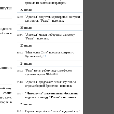
правило из-за помощи вратарям
минуты
27 июля
"Арсенал" подготовил рекордный контракт
04:50
для звезды "Реала" - источник
26 июля
андского
сё это в
"Арсенал" может побороться за звезду
05:06
"Реала" - источник
25 июля
"Манчестер Сити" продлил контракт с
13:32
Хусановым
3
24 июля
ьников
"Реал" начал работу над трансфером
05:12
лучшего игрока ЧМ-2026
"Арсенал" предложит 70 млн фунтов за
05:00
игрока сборной Бразилии - источник
орый ему
 своих
"Ливерпуль" рассчитывает бесплатно
01:17
и с двух
подписать звезду "Реала" - источник
мфорте в
23 июля
Гарначо перешёл из "Челси" в другой клуб
21:21