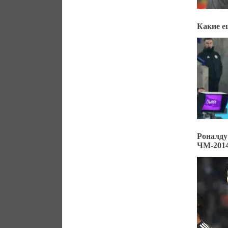
Какие е
Роналд
ЧМ-2014