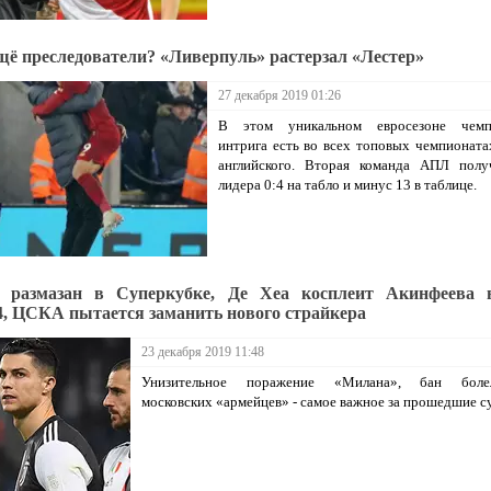
щё преследователи? «Ливерпуль» растерзал «Лестер»
27 декабря 2019 01:26
В этом уникальном евросезоне чемп
интрига есть во всех топовых чемпионата
английского. Вторая команда АПЛ полу
лидера 0:4 на табло и минус 13 в таблице.
у размазан в Суперкубке, Де Хеа косплеит Акинфеева 
, ЦСКА пытается заманить нового страйкера
23 декабря 2019 11:48
Унизительное поражение «Милана», бан боле
московских «армейцев» - самое важное за прошедшие с