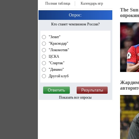
Полная таблица
Календарь игр
The Sun
Опрос:
опрокин
Кто станет чемпионом России?
"Зенит"
"Краснодар"
"Локомотив"
ЦСКА
"Спартак"
"Динамо"
Другой клуб
Жардим
авторит
Показать все опросы