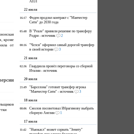
АПЛ
22 июля
Фоден продлил контракт с "Манчестер
16:17
Сити" до 2030 года
В "Реале" приняли решение по трансферу
05:48
ионская
Родри - источник
2
х, кроме
чила от
"Челси" оформил самый дорогой трансфер
00:16
в своей истории
3
21 июля
Гвардиола провёл переговоры со сборной
02:36
Италии - источник
20 июля
версии
"Барселона" готовит трансфер игрока
21:49
"Манчестер Сити" - источник
3
18 июля
льщиков
Смолов посоветовал Ибрагимову выбрать
08:06
утки
сборную Англии
1
17 июля
"Ньюкасл" может сорвать "Зениту"
11:42