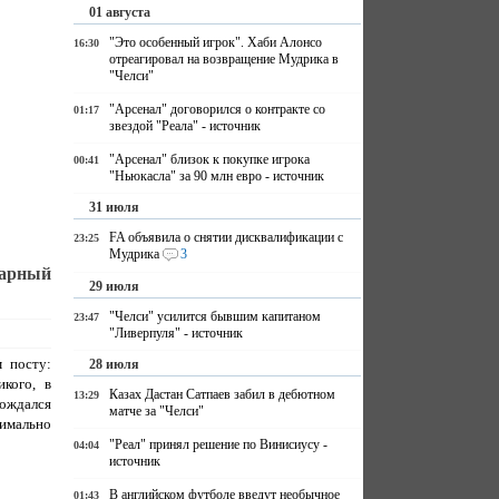
01 августа
"Это особенный игрок". Хаби Алонсо
16:30
отреагировал на возвращение Мудрика в
"Челси"
"Арсенал" договорился о контракте со
01:17
звездой "Реала" - источник
"Арсенал" близок к покупке игрока
00:41
"Ньюкасла" за 90 млн евро - источник
31 июля
FA объявила о снятии дисквалификации с
23:25
Мудрика
3
марный
29 июля
"Челси" усилится бывшим капитаном
23:47
"Ливерпуля" - источник
 посту:
28 июля
кого, в
Казах Дастан Сатпаев забил в дебютном
13:29
ождался
матче за "Челси"
симально
"Реал" принял решение по Винисиусу -
04:04
источник
В английском футболе введут необычное
01:43