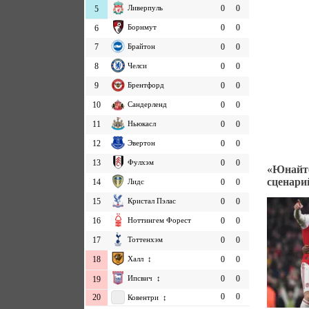
Ливерпуль
0
0
5
Борнмут
0
0
6
7
Брайтон
0
0
8
Челси
0
0
9
Брентфорд
0
0
10
Сандерленд
0
0
11
Ньюкасл
0
0
12
Эвертон
0
0
13
Фулхэм
0
0
«Юнайте
сценари
14
Лидс
0
0
15
Кристал Пэлас
0
0
16
Ноттингем Форест
0
0
17
Тоттенхэм
0
0
18
Халл ↕
0
0
Ипсвич ↕
0
0
19
0
0
20
Ковентри ↕