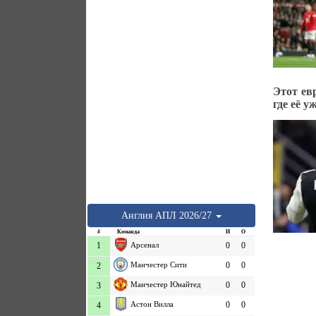
Этот ев
где её у
Англия
АПЛ
2026/27
#
Команда
И
О
1
Арсенал
0
0
Манчестер Сити
0
0
2
Манчестер Юнайтед
0
0
3
Астон Вилла
0
0
4