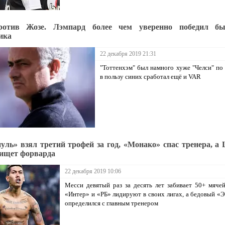
отив Жозе. Лэмпард более чем уверенно победил бы
ика
22 декабря 2019 21:31
"Тоттенхэм" был намного хуже "Челси" по 
в пользу синих сработал ещё и VAR
уль» взял третий трофей за год, «Монако» спас тренера, а
 ищет форварда
22 декабря 2019 10:06
Месси девятый раз за десять лет забивает 50+ мячей
«Интер» и «РБ» лидируют в своих лигах, а бедовый «
определился с главным тренером