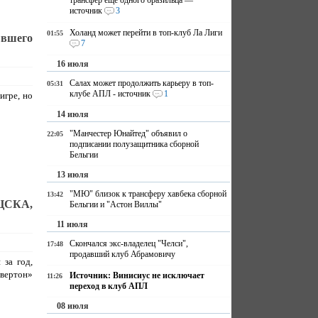
трансфер еще одного бразильца —
источник
3
Холанд может перейти в топ-клуб Ла Лиги
01:55
вшего
7
16 июля
Салах может продолжить карьеру в топ-
05:31
клубе АПЛ - источник
1
игре, но
14 июля
"Манчестер Юнайтед" объявил о
22:05
подписании полузащитника сборной
Бельгии
13 июля
"МЮ" близок к трансферу хавбека сборной
13:42
 ЦСКА,
Бельгии и "Астон Виллы"
11 июля
Скончался экс-владелец "Челси",
17:48
продавший клуб Абрамовичу
 за год,
Эвертон»
Источник: Винисиус не исключает
11:26
переход в клуб АПЛ
08 июля