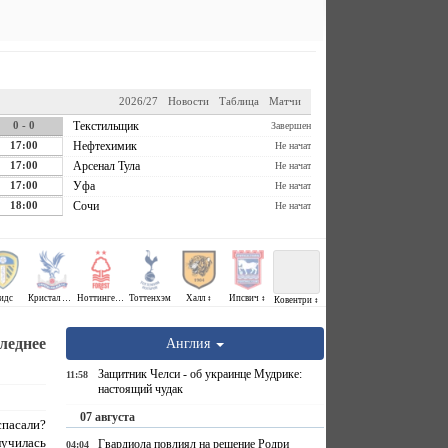
2026/27
Новости
Таблица
Матчи
0 - 0
Текстильщик
Завершен
17:00
Нефтехимик
Не начат
17:00
Арсенал Тула
Не начат
17:00
Уфа
Не начат
18:00
Сочи
Не начат
идс
Кристал Пэлас
Ноттингем Форест
Тоттенхэм
Халл ↕
Ипсвич ↕
Ковентри ↕
леднее
Англия
Защитник Челси - об украинце Мудрике:
11:58
настоящий чудак
07 августа
спасали?
училась
Гвардиола повлиял на решение Родри
04:04