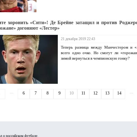
те хоронить «Сити»! Де Брейне затащил и против Роджерс
рожане» догоняют «Лестер»
21 декабря 2019 22:43
Теперь разница между Манчестером и «
всего одно очко. Но смогут ли «горожа
зимой вернуться в чемпионскую гонку?
...
...
1
6
7
8
9
10
11
12
13
14
л о российском футболе.