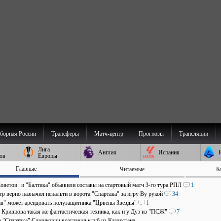
борная России
Трансферы
Матч-центр
Прогнозы
Трансляции
Лига
Англия
Испания
ов
Европы
Главные
Читаемые
К
оветов" и "Балтика" объявили составы на стартовый матч 3-го тура РПЛ
1
р верно назначил пенальти в ворота "Спартака" за игру Ву рукой
34
в" может арендовать полузащитника "Црвены Звезды"
1
 Кривцова такая же фантастическая техника, как и у Дуэ из "ПСЖ"
7
р "Спартака" Слишкович возглавил клуб из Казахстана