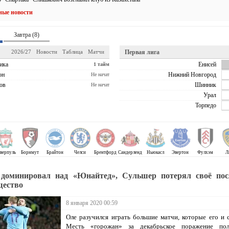
ные новости
Завтра (8)
2026/27
Новости
Таблица
Матчи
Первая лига
ика
Енисей
1 тайм
он
Нижний Новгород
Не начат
ов
Шинник
Не начат
Урал
Торпедо
верпуль
Борнмут
Брайтон
Челси
Брентфорд
Сандерленд
Ньюкасл
Эвертон
Фулхэм
Л
доминировал над «Юнайтед», Сульшер потерял своё пос
щество
8 января 2020 00:59
Оле разучился играть большие матчи, которые его и 
Месть «горожан» за декабрьское поражение пол