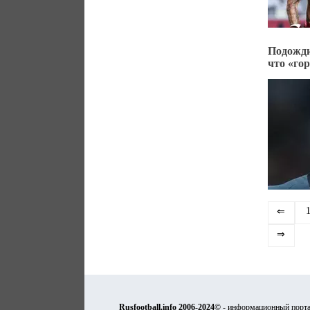
Подожди
что «го
⇐
⇒
Rusfootball.info 2006-2024©
- информационный порта