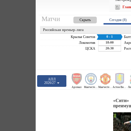
Глав
Матчи
Скрыть
Сегодня (8)
Российская премьер-лига
Крылья Советов
0 - 1
Балт
Локомотив
18:00
Акр
ЦСКА
20:30
Рост
АПЛ
2026/27
Арсенал
Манчестер Сити
Манчестер Юнайтед
Астон Вилла
Ли
«Сити» 
преиму