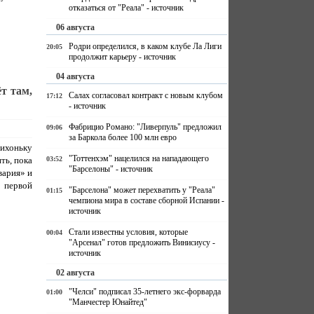
отказаться от "Реала" - источник
06 августа
Родри определился, в каком клубе Ла Лиги
20:05
продолжит карьеру - источник
04 августа
т там,
Салах согласовал контракт с новым клубом
17:12
- источник
Фабрицио Романо: "Ливерпуль" предложил
09:06
за Баркола более 100 млн евро
хоньку
"Тоттенхэм" нацелился на нападающего
ть, пока
03:52
"Барселоны" - источник
вария» и
 первой
"Барселона" может перехватить у "Реала"
01:15
чемпиона мира в составе сборной Испании -
источник
Стали известны условия, которые
00:04
"Арсенал" готов предложить Винисиусу -
источник
02 августа
"Челси" подписал 35-летнего экс-форварда
01:00
"Манчестер Юнайтед"