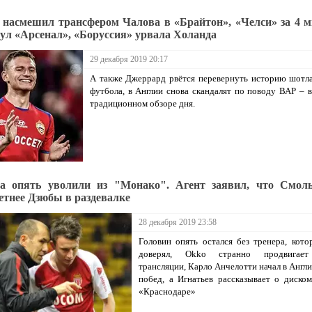
 насмешил трансфером Чалова в «Брайтон», «Челси» за 4 
ул «Арсенал», «Боруссия» урвала Холанда
29 декабря 2019 20:17
А также Джеррард рвётся перевернуть историю шотл
футбола, в Англии снова скандалят по поводу ВАР – в
традиционном обзоре дня.
а опять уволили из "Монако". Агент заявил, что Смол
етнее Дзюбы в раздевалке
28 декабря 2019 23:58
Головин опять остался без тренера, кот
доверял, Okko странно продвигает
трансляции, Карло Анчелотти начал в Англи
побед, а Игнатьев рассказывает о диско
«Краснодаре»