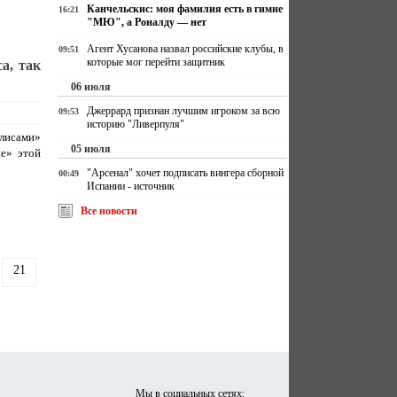
Канчельскис: моя фамилия есть в гимне
16:21
"МЮ", а Роналду — нет
Агент Хусанова назвал российские клубы, в
09:51
которые мог перейти защитник
а, так
06 июля
Джеррард признан лучшим игроком за всю
09:53
историю "Ливерпуля"
лисами»
05 июля
не» этой
"Арсенал" хочет подписать вингера сборной
00:49
Испании - источник
Все новости
21
Мы в социальных сетях: