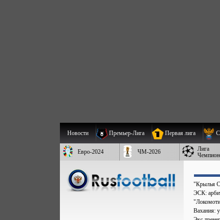
Новости
Премьер-Лига
Первая лига
С
Лига
Евро-2024
ЧМ-2026
Чемпион
"Крылья С
ЭСК: арбит
"Локомоти
Вахания: у
Экс-трене