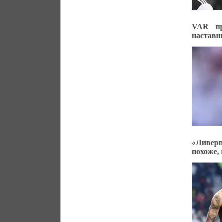
VAR пр
наставн
«Ливерп
похоже,