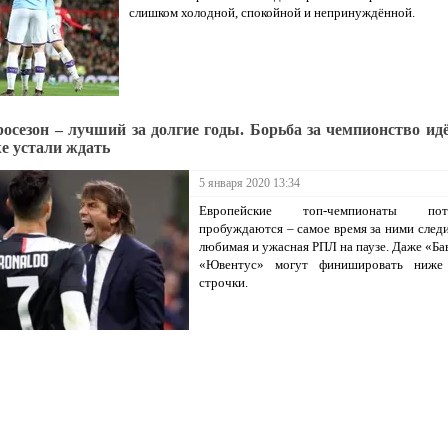
слишком холодной, спокойной и непринуждённой.
росезон – лучший за долгие годы. Борьба за чемпионство идё
же устали ждать
5 января 2020 13:34
Европейские топ-чемпионаты поти
пробуждаются – самое время за ними следи
любимая и ужасная РПЛ на паузе. Даже «Ба
«Ювентус» могут финишировать ниже
строчки.