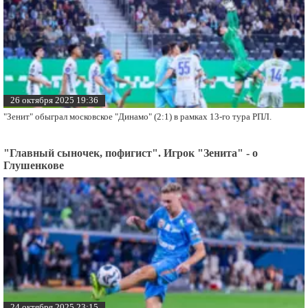
26 октября 2025 19:36
"Зенит" обыграл московское "Динамо" (2:1) в рамках 13-го тура РПЛ.
"Главный сыночек, пофигист". Игрок "Зенита" - о
Глушенкове
24 октября 2025 23:15