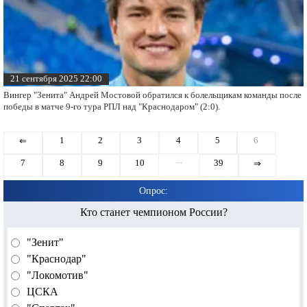
21 сентября 2025 22:00
Вингер "Зенита" Андрей Мостовой обратился к болельщикам команды после
победы в матче 9-го тура РПЛ над "Краснодаром" (2:0).
1
2
3
4
5
6
⇐
...
7
8
9
10
39
⇒
Опрос:
Кто станет чемпионом России?
"Зенит"
"Краснодар"
"Локомотив"
ЦСКА